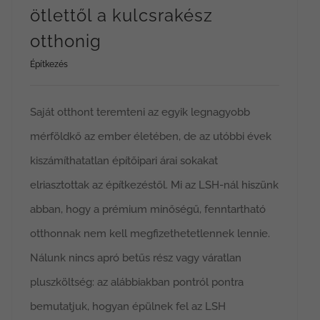
ötlettől a kulcsrakész
otthonig
Építkezés
Saját otthont teremteni az egyik legnagyobb
mérföldkő az ember életében, de az utóbbi évek
kiszámíthatatlan építőipari árai sokakat
elriasztottak az építkezéstől. Mi az LSH-nál hiszünk
abban, hogy a prémium minőségű, fenntartható
otthonnak nem kell megfizethetetlennek lennie.
Nálunk nincs apró betűs rész vagy váratlan
pluszköltség: az alábbiakban pontról pontra
bemutatjuk, hogyan épülnek fel az LSH