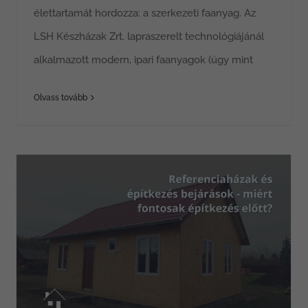
élettartamát hordozza: a szerkezeti faanyag. Az
LSH Készházak Zrt. lapraszerelt technológiájánál
alkalmazott modern, ipari faanyagok (úgy mint
Olvass tovább
Referenciaházak és építkezés bejárások – miért fontosak építkezés előtt?