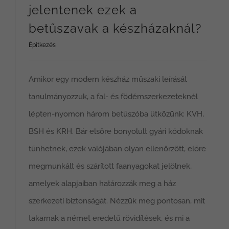
jelentenek ezek a
betűszavak a készházaknál?
Építkezés
Amikor egy modern készház műszaki leírását
tanulmányozzuk, a fal- és födémszerkezeteknél
lépten-nyomon három betűszóba ütközünk: KVH,
BSH és KRH. Bár elsőre bonyolult gyári kódoknak
tűnhetnek, ezek valójában olyan ellenőrzött, előre
megmunkált és szárított faanyagokat jelölnek,
amelyek alapjaiban határozzák meg a ház
szerkezeti biztonságát. Nézzük meg pontosan, mit
takarnak a német eredetű rövidítések, és mi a