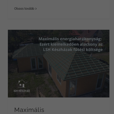
Olvass tovább
Maximális energiahatékonyság: Ezért kiemelkedően alacsony az LSH Készházak fűtési költsége
Maximális