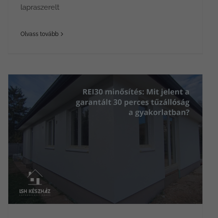
lapraszerelt
Olvass tovább
REI30 minősítés: Mit jelent a garantált 30 perces tűzállóság a gyakorlatban?