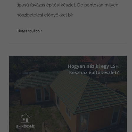
típusú favázas építési készlet. De pontosan milyen
hőszigetelési előnyökkel bír
Olvass tovább
Hogyan néz ki egy LSH készház építőkészlet?