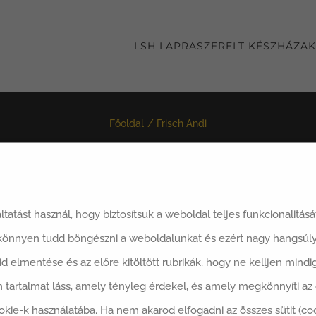
LSH LAPRASZERELT KÉSZHÁZAK
Főoldal
Frisch Andi
áltatást használ, hogy biztosítsuk a weboldal teljes funkcionalitás
 könnyen tudd böngészni a weboldalunkat és ezért nagy hangsúly
datot.
said elmentése és az előre kitöltött rubrikák, hogy ne kelljen min
 tartalmat láss, amely tényleg érdekel, és amely megkönnyíti a
okie-k használatába. Ha nem akarod elfogadni az összes sütit (co