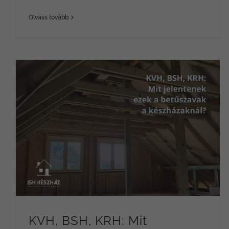
Olvass tovább
KVH, BSH, KRH: Mit jelentenek ezek a betűszavak a készházaknál?
KVH, BSH, KRH: Mit