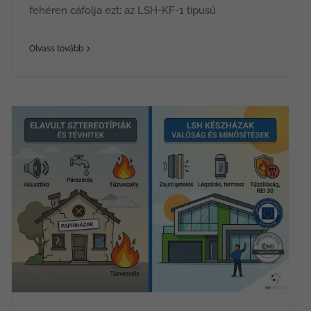
fehéren cáfolja ezt: az LSH-KF-1 típusú
Olvass tovább
LSH Készházak: Tévhitek és a mérnöki valóság a modern könnyűszerkezetes építészetben