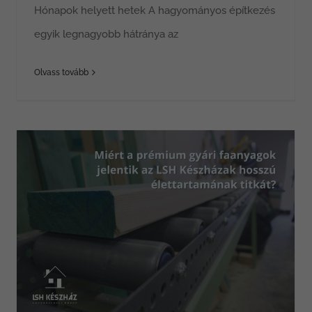
Hónapok helyett hetek A hagyományos építkezés
egyik legnagyobb hátránya az
Olvass tovább
A láthatatlan minőség: Miért a prémium gyári faanyagok jelentik az LSH Készházak hosszú élettartamának titkát?