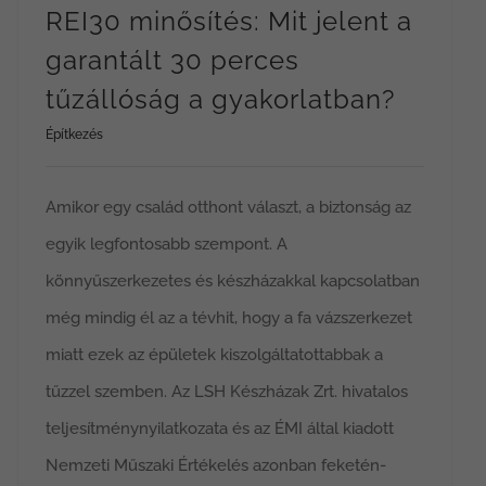
REI30 minősítés: Mit jelent a
garantált 30 perces
tűzállóság a gyakorlatban?
Építkezés
Amikor egy család otthont választ, a biztonság az
egyik legfontosabb szempont. A
könnyűszerkezetes és készházakkal kapcsolatban
még mindig él az a tévhit, hogy a fa vázszerkezet
miatt ezek az épületek kiszolgáltatottabbak a
tűzzel szemben. Az LSH Készházak Zrt. hivatalos
teljesítménynyilatkozata és az ÉMI által kiadott
Nemzeti Műszaki Értékelés azonban feketén-