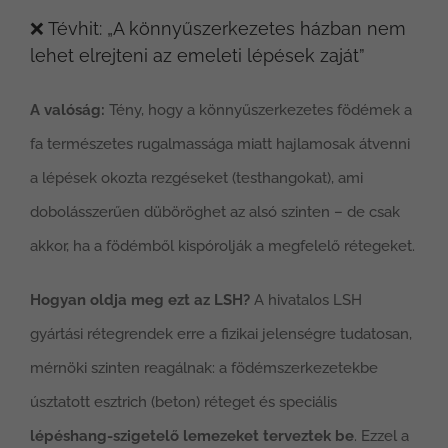
❌ Tévhit: „A könnyűszerkezetes házban nem
lehet elrejteni az emeleti lépések zaját”
A valóság:
Tény, hogy a könnyűszerkezetes födémek a
fa természetes rugalmassága miatt hajlamosak átvenni
a lépések okozta rezgéseket (testhangokat), ami
dobolásszerűen düböröghet az alsó szinten – de csak
akkor, ha a födémből kispórolják a megfelelő rétegeket.
Hogyan oldja meg ezt az LSH?
A hivatalos LSH
gyártási rétegrendek erre a fizikai jelenségre tudatosan,
mérnöki szinten reagálnak: a födémszerkezetekbe
úsztatott esztrich (beton) réteget és speciális
lépéshang-szigetelő lemezeket terveztek be
. Ezzel a