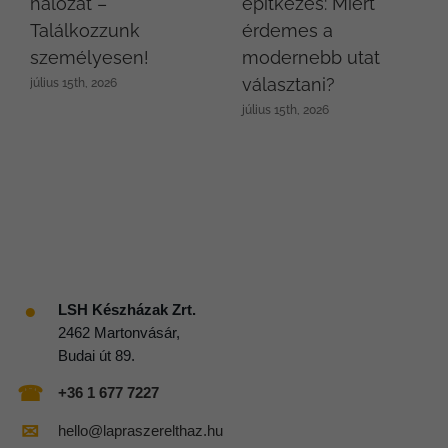
hálózat –
építkezés: Miért
Találkozzunk
érdemes a
személyesen!
modernebb utat
választani?
július 15th, 2026
július 15th, 2026
●
LSH Készházak Zrt.
2462 Martonvásár,
Budai út 89.
☎
+36 1 677 7227
✉
hello@lapraszerelthaz.hu