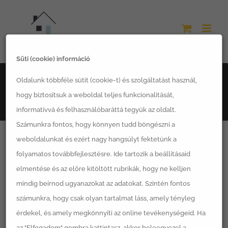
Kihagyás
Süti (cookie) információ
Főoldal
Építkezés
Oldalunk többféle sütit (cookie-t) és szolgáltatást használ,
LSH Készházak: Tévhitek és a mérnöki valóság a modern
hogy biztosítsuk a weboldal teljes funkcionalitását,
könnyűszerkezetes építészetben
informatívvá és felhasználóbaráttá tegyük az oldalt.
Számunkra fontos, hogy könnyen tudd böngészni a
weboldalunkat és ezért nagy hangsúlyt fektetünk a
folyamatos továbbfejlesztésre. Ide tartozik a beállításaid
View
elmentése és az előre kitöltött rubrikák, hogy ne kelljen
mindig beírnod ugyanazokat az adatokat. Szintén fontos
Larger
számunkra, hogy csak olyan tartalmat láss, amely tényleg
Image
érdekel, és amely megkönnyíti az online tevékenységeid. Ha
az "Elfogadom" gombra kattintasz, akkor beleegyezel a