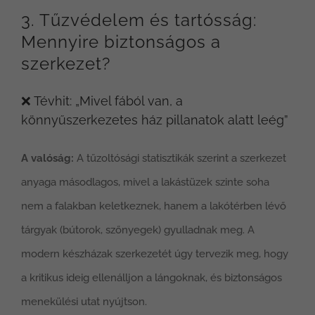
3. Tűzvédelem és tartósság:
Mennyire biztonságos a
szerkezet?
❌ Tévhit: „Mivel fából van, a
könnyűszerkezetes ház pillanatok alatt leég”
A valóság:
A tűzoltósági statisztikák szerint a szerkezet
anyaga másodlagos, mivel a lakástüzek szinte soha
nem a falakban keletkeznek, hanem a lakótérben lévő
tárgyak (bútorok, szőnyegek) gyulladnak meg. A
modern készházak szerkezetét úgy tervezik meg, hogy
a kritikus ideig ellenálljon a lángoknak, és biztonságos
menekülési utat nyújtson.