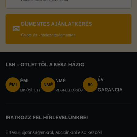
DÍJMENTES AJÁNLATKÉRÉS
✉
Gyors és kötelezettségmentes
LSH - ÖTLETTŐL A KÉSZ HÁZIG
ÉV
ÉMI
NMÉ
ÉMI
NMÉ
50
GARANCIA
MINŐSÍTETT
MEGFELELŐSÉG
IRATKOZZ FEL HÍRLEVELÜNKRE!
Értesülj újdonságainkról, akcióinkról első kézből!