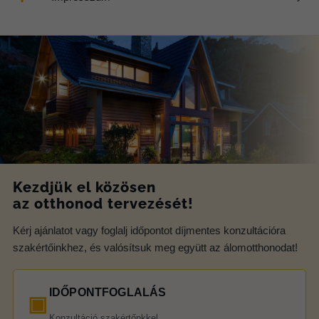
Kezdjük el közösen
az otthonod tervezését!
Kérj ajánlatot vagy foglalj időpontot díjmentes konzultációra
szakértőinkhez, és valósítsuk meg együtt az álomotthonodat!
IDŐPONTFOGLALÁS
▣
Konzultáció szakértőnkkel