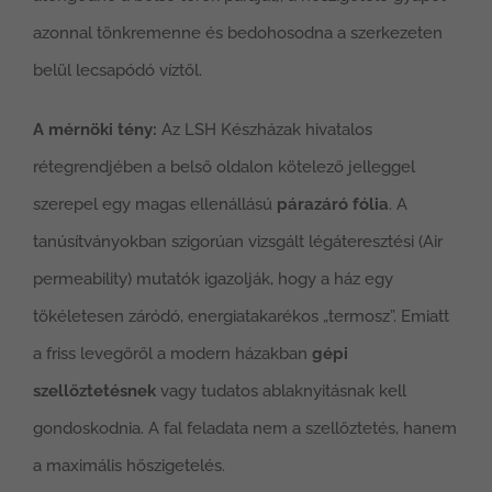
azonnal tönkremenne és bedohosodna a szerkezeten
belül lecsapódó víztől.
A mérnöki tény:
Az LSH Készházak hivatalos
rétegrendjében a belső oldalon kötelező jelleggel
szerepel egy magas ellenállású
párazáró fólia
. A
tanúsítványokban szigorúan vizsgált légáteresztési (Air
permeability) mutatók igazolják, hogy a ház egy
tökéletesen záródó, energiatakarékos „termosz”. Emiatt
a friss levegőről a modern házakban
gépi
szellőztetésnek
vagy tudatos ablaknyitásnak kell
gondoskodnia. A fal feladata nem a szellőztetés, hanem
a maximális hőszigetelés.