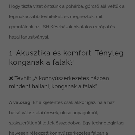
Hogy tiszta vizet öntsünk a pohárba, górcső alá vettük a
legmakacsabb tévhiteket, és megnéztük, mit
garantálnak az LSH Készházak hivatalos európai és
hazai tanúsítványai.
1. Akusztika és komfort: Tényleg
konganak a falak?
❌ Tévhit: „A könnyűszerkezetes házban
mindent hallani, konganak a falak”
A valóság:
Ez a kijelentés csak akkor igaz, ha a ház
belső válaszfalai üresek, olcsó anyagokból,
szakszerűtlenül lettek összedobva. Egy technológiailag
helyesen rétegzett könnyűszerkezetes falban a