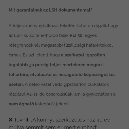
Mit garantálnak az LSH dokumentumai?
A teljesítménynyilatkozat feketén-fehéren rögzíti, hogy
az LSH külső teherhordó falak
REI 30
(egyes
rétegrendeknél magasabb) tűzállósági határértékkel
bírnak. Ez azt jelenti, hogy
a szerkezet igazoltan
legalább 30 percig teljes mértékben megőrzi
teherbíró, elválasztó és hőszigetelő képességét tűz
esetén.
A belső vázat védő gipszkarton burkolatok
ráadásul A2-s1, d0 besorolásúak, ami a gyakorlatban a
nem éghető
kategóriát jelenti.
❌ Tévhit: „A könnyűszerkezetes ház 30 év
múlva semmit sem ér, mert elrohad”