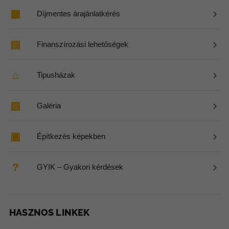
›
▦
Díjmentes árajánlatkérés
›
▤
Finanszírozási lehetőségek
›
⌂
Tipusházak
›
▧
Galéria
›
▣
Építkezés képekben
›
?
GYIK – Gyakori kérdések
HASZNOS LINKEK