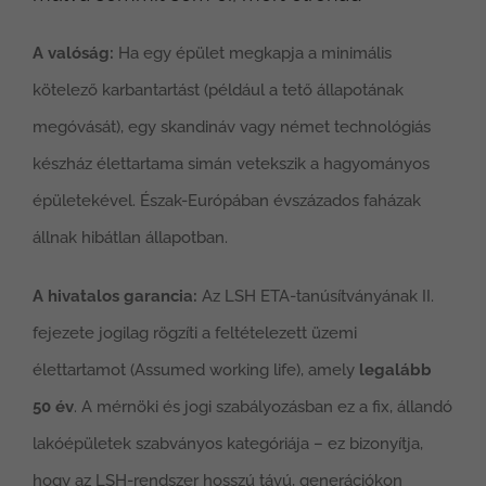
A valóság:
Ha egy épület megkapja a minimális
kötelező karbantartást (például a tető állapotának
megóvását), egy skandináv vagy német technológiás
készház élettartama simán vetekszik a hagyományos
épületekével. Észak-Európában évszázados faházak
állnak hibátlan állapotban.
A hivatalos garancia:
Az LSH ETA-tanúsítványának II.
fejezete jogilag rögzíti a feltételezett üzemi
élettartamot (Assumed working life), amely
legalább
50 év
. A mérnöki és jogi szabályozásban ez a fix, állandó
lakóépületek szabványos kategóriája – ez bizonyítja,
hogy az LSH-rendszer hosszú távú, generációkon