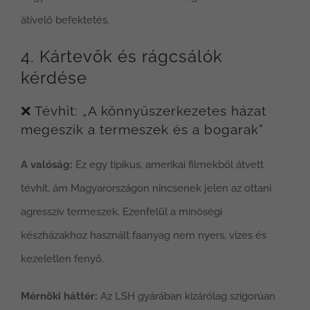
átívelő befektetés.
4. Kártevők és rágcsálók
kérdése
❌ Tévhit: „A könnyűszerkezetes házat
megeszik a termeszek és a bogarak”
A valóság:
Ez egy tipikus, amerikai filmekből átvett
tévhit, ám Magyarországon nincsenek jelen az ottani
agresszív termeszek. Ezenfelül a minőségi
készházakhoz használt faanyag nem nyers, vizes és
kezeletlen fenyő.
Mérnöki háttér:
Az LSH gyárában kizárólag szigorúan