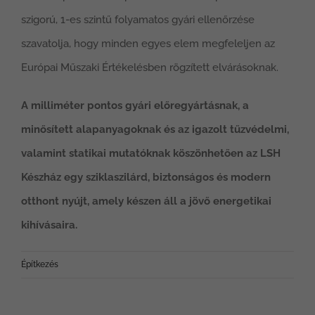
szigorú, 1-es szintű folyamatos gyári ellenőrzése
szavatolja, hogy minden egyes elem megfeleljen az
Európai Műszaki Értékelésben rögzített elvárásoknak.
A milliméter pontos gyári előregyártásnak, a
minősített alapanyagoknak és az igazolt tűzvédelmi,
valamint statikai mutatóknak köszönhetően az LSH
Készház egy sziklaszilárd, biztonságos és modern
otthont nyújt, amely készen áll a jövő energetikai
kihívásaira.
Építkezés