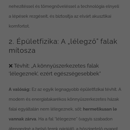
nehezítéssel és tömegnöveléssel a technológia elnyeli
a lépések rezgéseit, és biztosítja az elvárt akusztikai
komfortot.
2. Épületfizika: A „lélegző” falak
mítosza
❌ Tévhit: „A könnyűszerkezetes falak
‘lélegeznek’, ezért egészségesebbek”
A valóság:
Ez az egyik legnagyobb épületfizikai tévhit. A
modern és energiatakarékos könnyűszerkezetes házak
falai egyáltalán nem lélegeznek, sőt:
hermetikusan le
vannak zárva
. Ha a fal “lélegezne” (vagyis szabadon
átengedné a belső terek páráját), a hőszigetelő gyapot