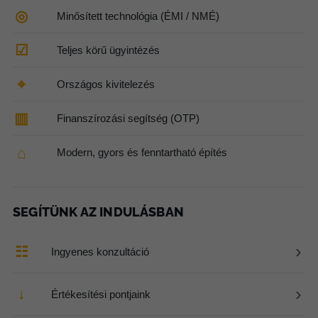
◎
Minősített technológia (ÉMI / NMÉ)
☑
Teljes körű ügyintézés
⌖
Országos kivitelezés
▥
Finanszírozási segítség (OTP)
⌂
Modern, gyors és fenntartható építés
SEGÍTÜNK AZ INDULÁSBAN
›
☷
Ingyenes konzultáció
›
↓
Értékesítési pontjaink