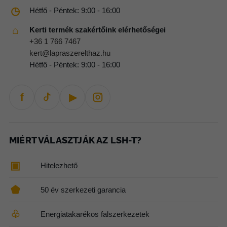
◷
Hétfő - Péntek: 9:00 - 16:00
⌂
Kerti termék szakértőink elérhetőségei
+36 1 766 7467
kert@lapraszerelthaz.hu
Hétfő - Péntek: 9:00 - 16:00
f
▶
MIÉRT VÁLASZTJÁK AZ LSH-T?
▣
Hitelezhető
⬟
50 év szerkezeti garancia
♧
Energiatakarékos falszerkezetek