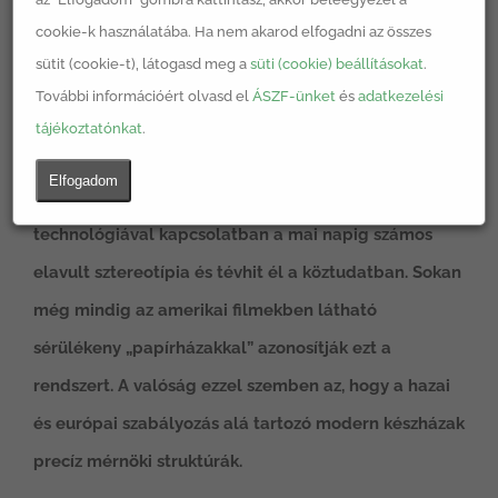
cookie-k használatába. Ha nem akarod elfogadni az összes
sütit (cookie-t), látogasd meg a
süti (cookie) beállításokat
.
További információért olvasd el
ÁSZF-ünket
és
adatkezelési
tájékoztatónkat
.
Elfogadom
A készházakkal és a könnyűszerkezetes
technológiával kapcsolatban a mai napig számos
elavult sztereotípia és tévhit él a köztudatban. Sokan
még mindig az amerikai filmekben látható
sérülékeny „papírházakkal” azonosítják ezt a
rendszert. A valóság ezzel szemben az, hogy a hazai
és európai szabályozás alá tartozó modern készházak
precíz mérnöki struktúrák.