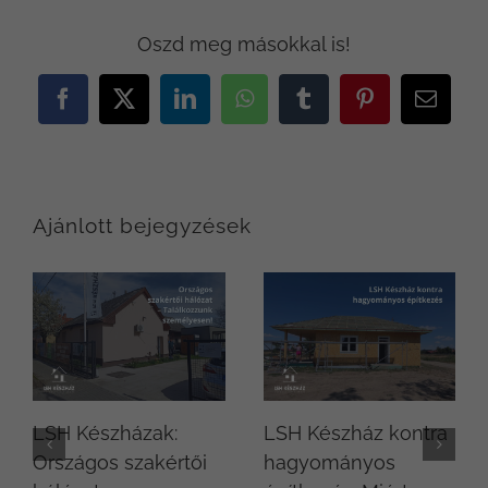
Oszd meg másokkal is!
Facebook
X
LinkedIn
WhatsApp
Tumblr
Pinterest
Email:
Ajánlott bejegyzések
LSH Készházak:
LSH Készház kontra
Országos szakértői
hagyományos