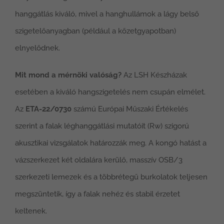
hanggátlás kiváló, mivel a hanghullámok a lágy belső
szigetelőanyagban (például a kőzetgyapotban)
elnyelődnek.
Mit mond a mérnöki valóság?
Az LSH Készházak
esetében a kiváló hangszigetelés nem csupán elmélet.
Az
ETA-22/0730
számú Európai Műszaki Értékelés
szerint a falak léghanggátlási mutatóit (Rw) szigorú
akusztikai vizsgálatok határozzák meg. A kongó hatást a
vázszerkezet két oldalára kerülő, masszív OSB/3
szerkezeti lemezek és a többrétegű burkolatok teljesen
megszüntetik, így a falak nehéz és stabil érzetet
keltenek.