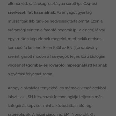
ellenőrzött, szilárdsági osztályba sorolt (pl. C24-es)
szerkezeti fát használnak.
Az anyagot gyárilag
műszárítják (kb. 15%-os nedvességtartalomra). Ezen a
szárazsági szinten a farontó bogarak (pl. a cincér) lárvái
egyszerűen képtelenek megélni, mert nekik nedves,
korhadó fa kellene. Ezen felül az EN 350 szabvány
szerint igazolt módon a faanyagok teljes körű biológiai
védelmet
(gomba- és rovarölő impregnálást) kapnak
a gyártási folyamat során.
Ahogy a hivatalos tényekből és mérnöki vizsgálatokból
látszik, az LSH Készházak technológiája teljesen más
kategóriát képvisel, mint a köztudatban élő régi
sztereotípiák. A hazai piacon az ÉMI Nonprofit Kft.