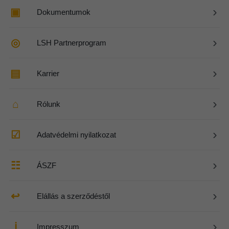
›
▣
Dokumentumok
›
◎
LSH Partnerprogram
›
▤
Karrier
›
⌂
Rólunk
›
☑
Adatvédelmi nyilatkozat
›
☷
ÁSZF
›
↩
Elállás a szerződéstől
›
ℹ
Impresszum