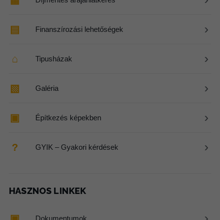
›
▤
Finanszírozási lehetőségek
›
⌂
Tipusházak
›
▧
Galéria
›
▣
Építkezés képekben
›
?
GYIK – Gyakori kérdések
HASZNOS LINKEK
›
▣
Dokumentumok