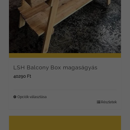
ki
LSH Balcony Box magaságyás
40290
Ft
Opciók választása
Részletek
Ennek
a
terméknek