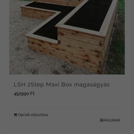
A
változatok
a
termékoldalon
választhatók
ki
LSH 2Step Maxi Box magaságyás
452990
Ft
Opciók választása
Részletek