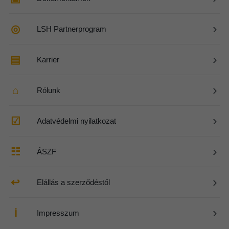
›
◎
LSH Partnerprogram
›
▤
Karrier
›
⌂
Rólunk
›
☑
Adatvédelmi nyilatkozat
›
☷
ÁSZF
›
↩
Elállás a szerződéstől
›
ℹ
Impresszum