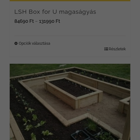
LSH Box for U magaságyás
Ártartomány:
84690
Ft
–
131990
Ft
84690 Ft
-
Opciók választása
Részletek
Ennek
131990 Ft
a
terméknek
több
variációja
van.
A
változatok
a