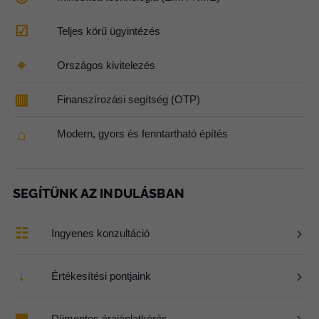
☑
Teljes körű ügyintézés
⌖
Országos kivitelezés
▥
Finanszírozási segítség (OTP)
⌂
Modern, gyors és fenntartható építés
SEGÍTÜNK AZ INDULÁSBAN
›
☷
Ingyenes konzultáció
›
↓
Értékesítési pontjaink
›
▦
Díjmentes árajánlatkérés