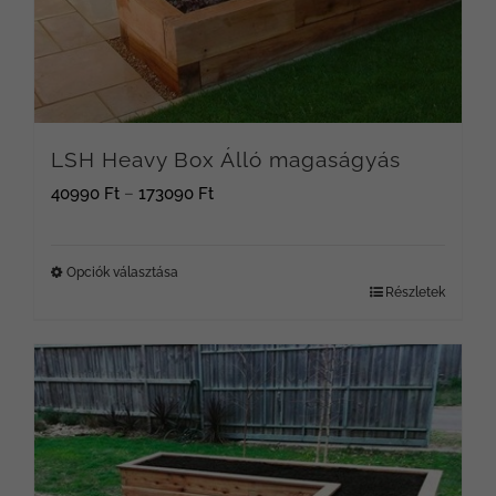
A
változatok
a
termékoldalon
választhatók
LSH Heavy Box Álló magaságyás
ki
Ártartomány:
40990
Ft
–
173090
Ft
40990 Ft
-
Opciók választása
Részletek
Ennek
173090 Ft
a
terméknek
több
variációja
van.