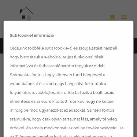
Kihagyás
Süti (cookie) információ
Főoldal
LSH termékek
Oldalunk többféle sütit (cookie-t) és szolgáltatást használ,
hogy biztosítsuk a weboldal teljes funkcionalitását,
informatívvá és felhasználóbaráttá tegyük az oldalt.
Számunkra fontos, hogy könnyen tudd böngészni a
weboldalunkat és ezért nagy hangsúlyt fektetünk a
Rendezés:
Értékelés
folyamatos továbbfejlesztésre. Ide tartozik a beállításaid
elmentése és az előre kitöltött rubrikák, hogy ne kelljen
12 Termék
mutatása
mindig beírnod ugyanazokat az adatokat. Szintén fontos
számunkra, hogy csak olyan tartalmat láss, amely tényleg
érdekel, és amely megkönnyíti az online tevékenységeid. Ha
az "Elfogadom" gombra kattintasz, akkor beleegyezel a