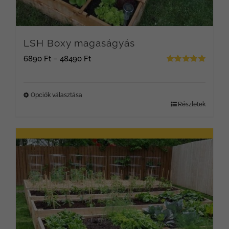
LSH Boxy magaságyás
Ártartomány:
6890
Ft
–
48490
Ft
Értékelés:
6890 Ft
5.00
/ 5
-
Opciók választása
Részletek
Ennek
48490 Ft
a
terméknek
több
variációja
van.
A