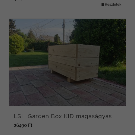
Részletek
Ennek
17590 Ft
a
terméknek
több
variációja
van.
A
változatok
a
termékoldalon
választhatók
LSH Garden Box KID magaságyás
ki
26490
Ft