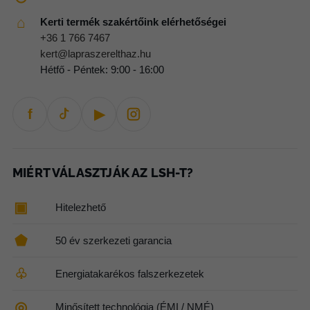
⌂
Kerti termék szakértőink elérhetőségei
+36 1 766 7467
kert@lapraszerelthaz.hu
Hétfő - Péntek: 9:00 - 16:00
f
▶
MIÉRT VÁLASZTJÁK AZ LSH-T?
▣
Hitelezhető
⬟
50 év szerkezeti garancia
♧
Energiatakarékos falszerkezetek
◎
Minősített technológia (ÉMI / NMÉ)