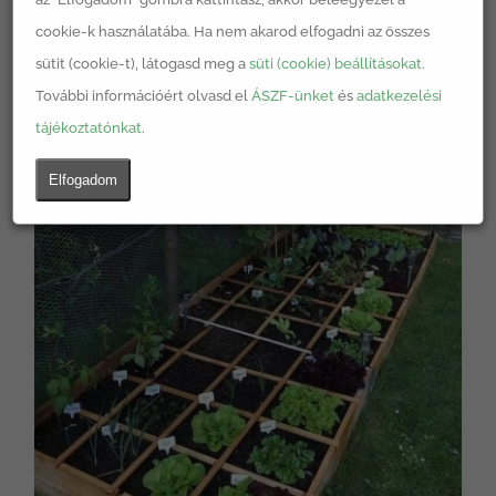
cookie-k használatába. Ha nem akarod elfogadni az összes
sütit (cookie-t), látogasd meg a
süti (cookie) beállításokat
.
További információért olvasd el
ÁSZF-ünket
és
adatkezelési
tájékoztatónkat
.
Elfogadom