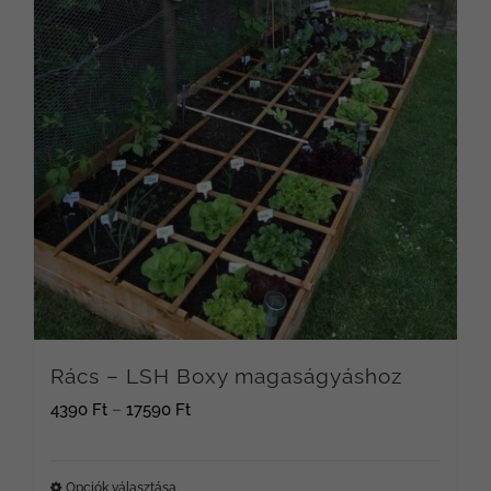
Rács – LSH Boxy magaságyáshoz
Ártartomány:
4390
Ft
–
17590
Ft
4390 Ft
-
Opciók választása