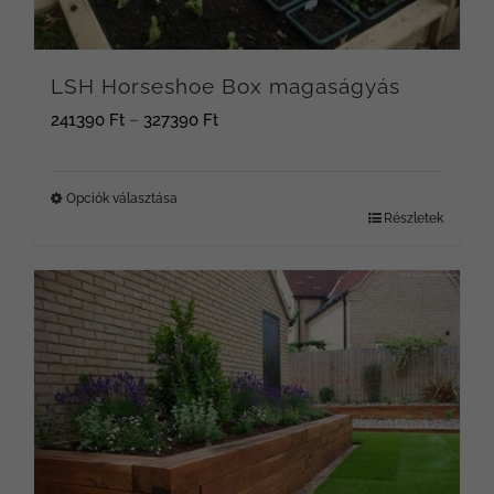
termékoldalon
választhatók
LSH Horseshoe Box magaságyás
ki
Ártartomány:
241390
Ft
–
327390
Ft
241390 Ft
-
Opciók választása
Részletek
Ennek
327390 Ft
a
terméknek
több
variációja
van.
A
változatok