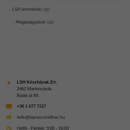
LSH termékek
(39)
Magaságyások
(39)
●
LSH Készházak Zrt.
2462 Martonvásár,
Budai út 89.
☎
+36 1 677 7227
✉
hello@lapraszerelthaz.hu
◷
Hétfő - Péntek: 9:00 - 16:00