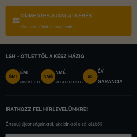
DÍJMENTES AJÁNLATKÉRÉS
✉
Gyors és kötelezettségmentes
LSH - ÖTLETTŐL A KÉSZ HÁZIG
ÉV
ÉMI
NMÉ
ÉMI
NMÉ
50
GARANCIA
MINŐSÍTETT
MEGFELELŐSÉG
IRATKOZZ FEL HÍRLEVELÜNKRE!
Értesülj újdonságainkról, akcióinkról első kézből!