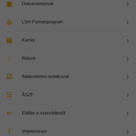
›
▣
Dokumentumok
›
◎
LSH Partnerprogram
›
▤
Karrier
›
⌂
Rólunk
›
☑
Adatvédelmi nyilatkozat
›
☷
ÁSZF
›
↩
Elállás a szerződéstől
›
ℹ
Impresszum