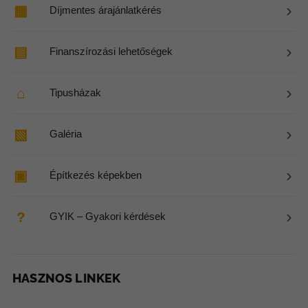
›
▦
Díjmentes árajánlatkérés
›
▤
Finanszírozási lehetőségek
›
⌂
Tipusházak
›
▧
Galéria
›
▣
Építkezés képekben
›
?
GYIK – Gyakori kérdések
HASZNOS LINKEK