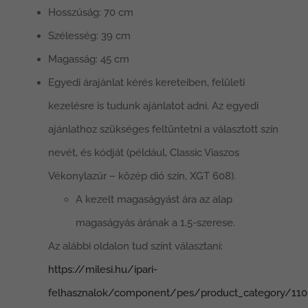
Hosszúság: 70 cm
Szélesség: 39 cm
Magasság: 45 cm
Egyedi árajánlat kérés kereteiben, felületi
kezelésre is tudunk ajánlatot adni. Az egyedi
ajánlathoz szükséges feltüntetni a választott szín
nevét, és kódját (például, Classic Viaszos
Vékonylazúr – közép dió szín, XGT 608).
A kezelt magaságyást ára az alap
magaságyás árának a 1.5-szerese.
Az alábbi oldalon tud színt választani:
https://milesi.hu/ipari-
felhasznalok/component/pes/product_category/110