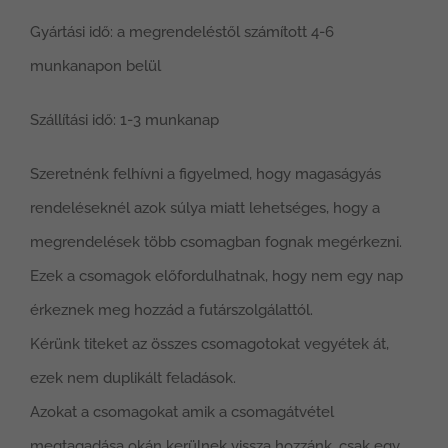
Gyártási idő: a megrendeléstől számított 4-6
munkanapon belül
Szállítási idő: 1-3 munkanap
Szeretnénk felhívni a figyelmed, hogy magaságyás
rendeléseknél azok súlya miatt lehetséges, hogy a
megrendelések több csomagban fognak megérkezni.
Ezek a csomagok előfordulhatnak, hogy nem egy nap
érkeznek meg hozzád a futárszolgálattól.
Kérünk titeket az összes csomagotokat vegyétek át,
ezek nem duplikált feladások.
Azokat a csomagokat amik a csomagátvétel
megtagadása okán kerülnek vissza hozzánk, csak egy