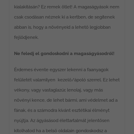
kialakításán? Ez remek ötlet! A magaságyások nem
csak csodásan néznek ki a kertben, de segítenek
abban is, hogy a növényeid a lehető legjobban
fejlődjenek.
Ne feledj el gondoskodni a magaságyásodról!
Érdemes évente egyszer lekenni a faanyagok
felületét valamilyen kezelő/ápoló szerrel. Ez lehet
vékony, vagy vastaglazúr, lenolaj, vagy más
növényi kence, de lehet bármi, ami védelmet ad a
fának, és a számodra kívánt esztétikai élményt
nyújtja. Az ágyásásod élettartalmát jelentősen
kitolhatod ha a belső oldalain gondoskodsz a