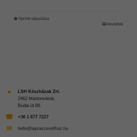
59990 Ft
-
Opciók választása
Részletek
Ennek
151990 Ft
a
terméknek
több
variációja
van.
A
●
LSH Készházak Zrt.
2462 Martonvásár,
változatok
Budai út 89.
a
☎
+36 1 677 7227
termékoldalon
✉
hello@lapraszerelthaz.hu
választhatók