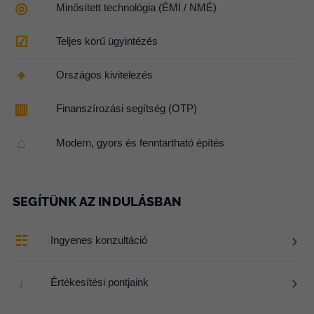
◎
Minősített technológia (ÉMI / NMÉ)
☑
Teljes körű ügyintézés
⌖
Országos kivitelezés
▥
Finanszírozási segítség (OTP)
⌂
Modern, gyors és fenntartható építés
SEGÍTÜNK AZ INDULÁSBAN
›
☷
Ingyenes konzultáció
›
↓
Értékesítési pontjaink