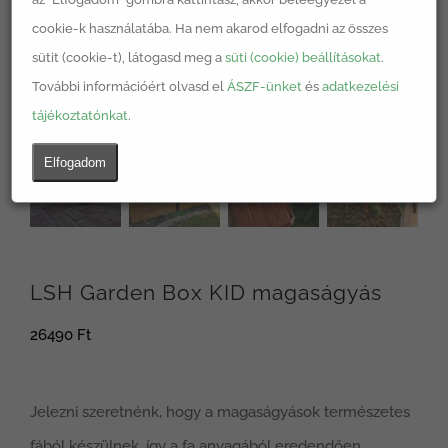
cookie-k használatába. Ha nem akarod elfogadni az összes
sütit (cookie-t), látogasd meg a
süti (cookie) beállításokat
.
További információért olvasd el
ÁSZF-ünket
és
adatkezelési
tájékoztatónkat
.
Elfogadom
LSH Garden Box KID magaságyás
26490
Ft
Jelezni szeretnénk, hogy a magaságyások természetes
fából készülnek, így a fa anyagából eredendően