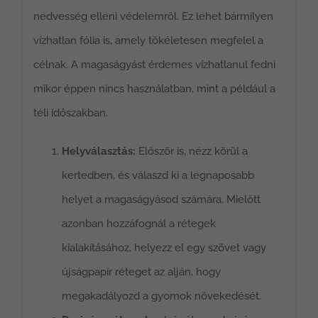
nedvesség elleni védelemről. Ez lehet bármilyen
vízhatlan fólia is, amely tökéletesen megfelel a
célnak. A magaságyást érdemes vízhatlanul fedni
mikor éppen nincs használatban, mint a például a
téli időszakban.
Helyválasztás:
Először is, nézz körül a
kertedben, és válaszd ki a legnaposabb
helyet a magaságyásod számára. Mielőtt
azonban hozzáfognál a rétegek
kialakításához, helyezz el egy szövet vagy
újságpapír réteget az alján, hogy
megakadályozd a gyomok növekedését.