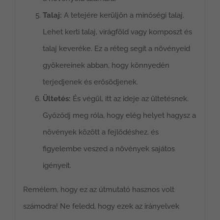
Talaj:
A tetejére kerüljön a minőségi talaj.
Lehet kerti talaj, virágföld vagy komposzt és
talaj keveréke. Ez a réteg segít a növényeid
gyökereinek abban, hogy könnyedén
terjedjenek és erősödjenek.
Ültetés:
És végül, itt az ideje az ültetésnek.
Győződj meg róla, hogy elég helyet hagysz a
növények között a fejlődéshez, és
figyelembe veszed a növények sajátos
igényeit.
Remélem, hogy ez az útmutató hasznos volt
számodra! Ne feledd, hogy ezek az irányelvek