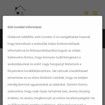
Kihagyás
Süti (cookie) információ
Főoldal
LSH termékek
Magaságyások
Oldalunk többféle sütit (cookie-t) és szolgáltatást használ,
LSH Garden Box KID magaságyás
hogy biztosítsuk a weboldal teljes funkcionalitását,
informatívvá és felhasználóbaráttá tegyük az oldalt.
Számunkra fontos, hogy könnyen tudd böngészni a
weboldalunkat és ezért nagy hangsúlyt fektetünk a
folyamatos továbbfejlesztésre. Ide tartozik a beállításaid
elmentése és az előre kitöltött rubrikák, hogy ne kelljen
mindig beírnod ugyanazokat az adatokat. Szintén fontos
számunkra, hogy csak olyan tartalmat láss, amely tényleg
érdekel, és amely megkönnyíti az online tevékenységeid. Ha
az "Elfogadom" gombra kattintasz, akkor beleegyezel a