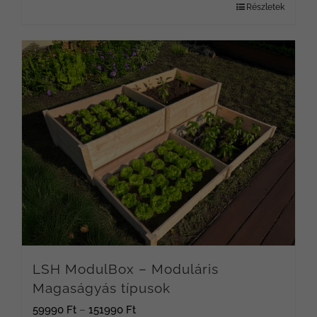
Részletek
LSH ModulBox – Moduláris
Magaságyás típusok
Ártartomány:
59990
Ft
–
151990
Ft