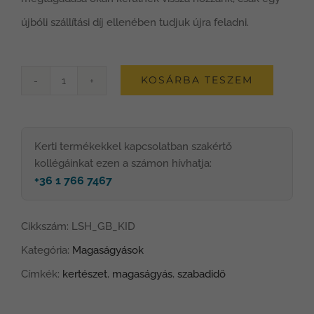
újbóli szállítási díj ellenében tudjuk újra feladni.
KOSÁRBA TESZEM
LSH
Garden
Box
Kerti termékekkel kapcsolatban szakértő
KID
kollégáinkat ezen a számon hívhatja:
+36 1 766 7467
magaságyás
mennyiség
Cikkszám:
LSH_GB_KID
Kategória:
Magaságyások
Címkék:
kertészet
,
magaságyás
,
szabadidő