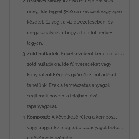
Drainázs réteg:
Az első réteg a drainázs
réteg. Ide tegyél 5-10 cm kavicsot vagy apró
kőzetet. Ez segít a víz elvezetésében, és
megakadályozza, hogy a föld túl nedves
legyen.
Zöld hulladék:
Következőként kerüljön sor a
zöld hulladékra. Ide fűnyesedéket vagy
konyhai zöldség- és gyümölcs hulladékot
tehetünk. Ezek a természetes anyagok
segítenek növelni a talajban lévő
tápanyagokat.
Komposzt:
A következő réteg a komposzt
vagy trágya. Ez még több tápanyagot biztosít
a növényeid számára.