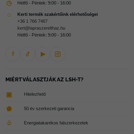
◷
Hétfő - Péntek: 9:00 - 16:00
ki
⌂
Kerti termék szakértőink elérhetőségei
+36 1 766 7467
kert@lapraszerelthaz.hu
Hétfő - Péntek: 9:00 - 16:00
f
▶
MIÉRT VÁLASZTJÁK AZ LSH-T?
▣
Hitelezhető
⬟
50 év szerkezeti garancia
♧
Energiatakarékos falszerkezetek