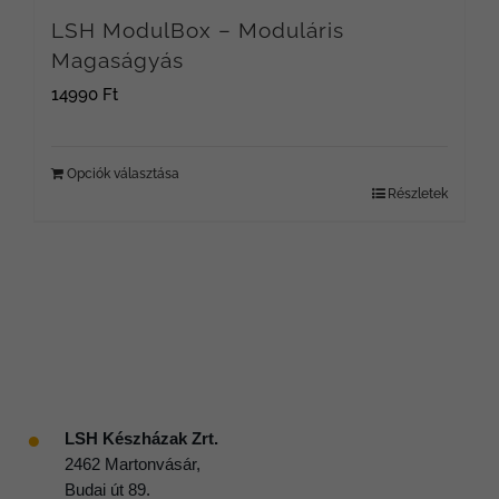
LSH ModulBox – Moduláris
Magaságyás
14990
Ft
Opciók választása
Részletek
●
LSH Készházak Zrt.
2462 Martonvásár,
Budai út 89.