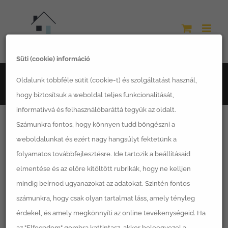
Kihagyás
Süti (cookie) információ
Főoldal
LSH termékek
Magaságyások
Oldalunk többféle sütit (cookie-t) és szolgáltatást használ,
LSH ModulBox – „Bőség magaságyás”
hogy biztosítsuk a weboldal teljes funkcionalitását,
informatívvá és felhasználóbaráttá tegyük az oldalt.
Számunkra fontos, hogy könnyen tudd böngészni a
weboldalunkat és ezért nagy hangsúlyt fektetünk a
folyamatos továbbfejlesztésre. Ide tartozik a beállításaid
elmentése és az előre kitöltött rubrikák, hogy ne kelljen
mindig beírnod ugyanazokat az adatokat. Szintén fontos
számunkra, hogy csak olyan tartalmat láss, amely tényleg
érdekel, és amely megkönnyíti az online tevékenységeid. Ha
az "Elfogadom" gombra kattintasz, akkor beleegyezel a