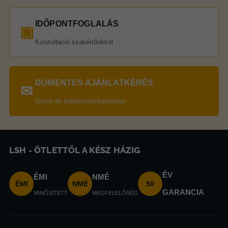
IDŐPONTFOGLALÁS
▣
Konzultáció szakértőnkkel
DÍJMENTES AJÁNLATKÉRÉS
✉
Gyors és kötelezettségmentes
LSH - ÖTLETTŐL A KÉSZ HÁZIG
ÉV
ÉMI
NMÉ
ÉMI
NMÉ
50
GARANCIA
MINŐSÍTETT
MEGFELELŐSÉG