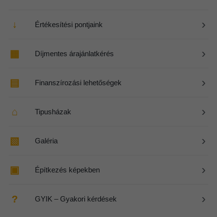
›
↓
Értékesítési pontjaink
›
▦
Díjmentes árajánlatkérés
›
▤
Finanszírozási lehetőségek
›
⌂
Tipusházak
›
▧
Galéria
›
▣
Építkezés képekben
›
?
GYIK – Gyakori kérdések