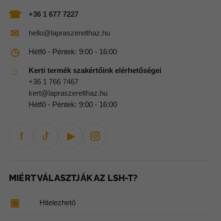
☎
+36 1 677 7227
✉
hello@lapraszerelthaz.hu
◷
Hétfő - Péntek: 9:00 - 16:00
⌂
Kerti termék szakértőink elérhetőségei
+36 1 766 7467
kert@lapraszerelthaz.hu
Hétfő - Péntek: 9:00 - 16:00
f
▶
MIÉRT VÁLASZTJÁK AZ LSH-T?
▣
Hitelezhető