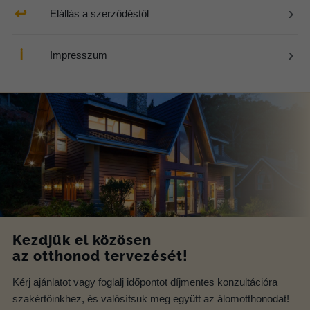
›
↩
Elállás a szerződéstől
›
ℹ
Impresszum
Kezdjük el közösen
az otthonod tervezését!
Kérj ajánlatot vagy foglalj időpontot díjmentes konzultációra
szakértőinkhez, és valósítsuk meg együtt az álomotthonodat!