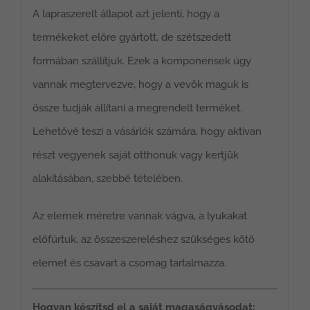
A lapraszerelt állapot azt jelenti, hogy a
termékeket előre gyártott, de szétszedett
formában szállítjuk. Ezek a komponensek úgy
vannak megtervezve, hogy a vevők maguk is
össze tudják állítani a megrendelt terméket.
Lehetővé teszi a vásárlók számára, hogy aktívan
részt vegyenek saját otthonuk vagy kertjük
alakításában, szebbé tételében.
Az elemek méretre vannak vágva, a lyukakat
előfúrtuk, az összeszereléshez szükséges kötő
elemet és csavart a csomag tartalmazza.
Hogyan készítsd el a saját magaságyásodat: