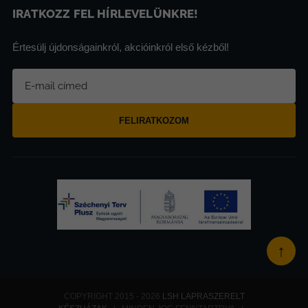
IRATKOZZ FEL HÍRLEVELÜNKRE!
Értesülj újdonságainkról, akcióinkról első kézből!
FELIRATKOZOM
↑
COPYRIGHT 2015 - 2026
LSH LAPRASZERELT