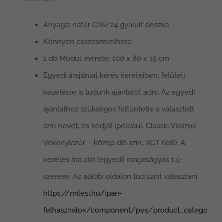
Anyaga: natúr C16/24 gyalult deszka
Könnyen összeszerelhető
1 db Modul mérete: 100 x 80 x 15 cm
Egyedi árajánlat kérés kereteiben, felületi
kezelésre is tudunk ajánlatot adni. Az egyedi
ajánlathoz szükséges feltüntetni a választott
szín nevét, és kódját (például, Classic Viaszos
Vékonylazúr – közép dió szín, XGT 608). A
kezelés ára a(z) (egyedi) magaságyás 1.5-
szerese. Az alábbi oldalon tud színt választani:
https://milesi.hu/ipari-
felhasznalok/component/pes/product_category/