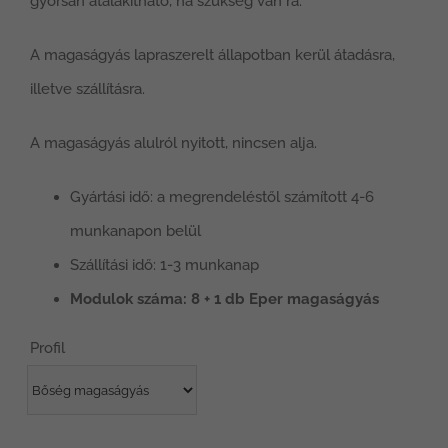
gyorsan átalakítható, ha szükség van rá.
A magaságyás lapraszerelt állapotban kerül átadásra,
illetve szállításra.
A magaságyás alulról nyitott, nincsen alja.
Gyártási idő: a megrendeléstől számított 4-6
munkanapon belül
Szállítási idő: 1-3 munkanap
Modulok száma: 8 + 1 db Eper magaságyás
Profil