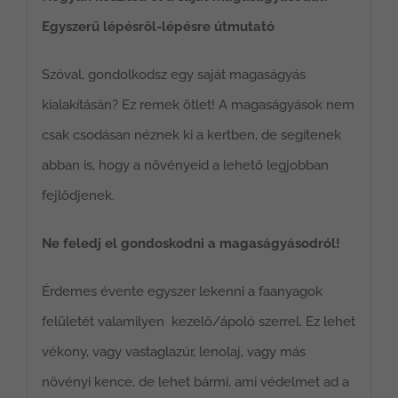
Egyszerű lépésről-lépésre útmutató
Szóval, gondolkodsz egy saját magaságyás
kialakításán? Ez remek ötlet! A magaságyások nem
csak csodásan néznek ki a kertben, de segítenek
abban is, hogy a növényeid a lehető legjobban
fejlődjenek.
Ne feledj el gondoskodni a magaságyásodról!
Érdemes évente egyszer lekenni a faanyagok
felületét valamilyen kezelő/ápoló szerrel. Ez lehet
vékony, vagy vastaglazúr, lenolaj, vagy más
növényi kence, de lehet bármi, ami védelmet ad a