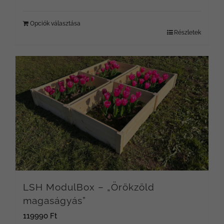
Opciók választása
Részletek
LSH ModulBox – „Örökzöld
magaságyás”
119990
Ft