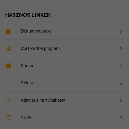
HASZNOS LINKEK
›
▣
Dokumentumok
›
◎
LSH Partnerprogram
›
▤
Karrier
›
⌂
Rólunk
›
☑
Adatvédelmi nyilatkozat
›
☷
ÁSZF