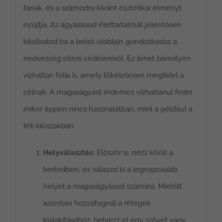
fának, és a számodra kívánt esztétikai élményt
nyújtja. Az ágyásásod élettartalmát jelentősen
kitolhatod ha a belső oldalain gondoskodsz a
nedvesség elleni védelemről. Ez lehet bármilyen
vízhatlan fólia is, amely tökéletesen megfelel a
célnak. A magaságyást érdemes vízhatlanul fedni
mikor éppen nincs használatban, mint a például a
téli időszakban.
Helyválasztás:
Először is, nézz körül a
kertedben, és válaszd ki a legnaposabb
helyet a magaságyásod számára. Mielőtt
azonban hozzáfognál a rétegek
kialakításához, helyezz el egy szövet vagy