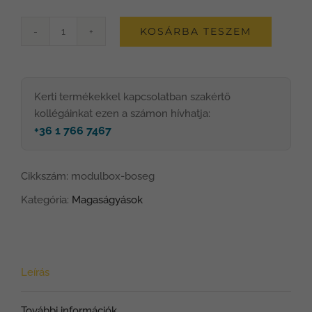
KOSÁRBA TESZEM
LSH
ModulBox
-
Kerti termékekkel kapcsolatban szakértő
„Bőség
kollégáinkat ezen a számon hívhatja:
+36 1 766 7467
magaságyás"
mennyiség
Cikkszám:
modulbox-boseg
Kategória:
Magaságyások
Leírás
További információk