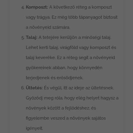
Komposzt:
A következő réteg a komposzt
vagy trágya. Ez még több tápanyagot biztosít
a növényeid számára.
Talaj:
A tetejére kerüljön a minőségi talaj.
Lehet kerti talaj, virágföld vagy komposzt és
talaj keveréke. Ez a réteg segít a növényeid
gyökereinek abban, hogy könnyedén
terjedjenek és erősödjenek.
Ültetés:
És végül, itt az ideje az ültetésnek.
Győződj meg róla, hogy elég helyet hagysz a
növények között a fejlődéshez, és
figyelembe veszed a növények sajátos
igényeit.