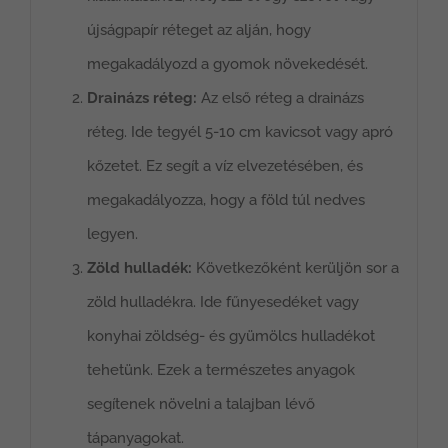
újságpapír réteget az alján, hogy
megakadályozd a gyomok növekedését.
Drainázs réteg:
Az első réteg a drainázs
réteg. Ide tegyél 5-10 cm kavicsot vagy apró
kőzetet. Ez segít a víz elvezetésében, és
megakadályozza, hogy a föld túl nedves
legyen.
Zöld hulladék:
Következőként kerüljön sor a
zöld hulladékra. Ide fűnyesedéket vagy
konyhai zöldség- és gyümölcs hulladékot
tehetünk. Ezek a természetes anyagok
segítenek növelni a talajban lévő
tápanyagokat.