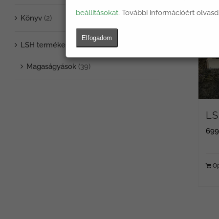
beállításokat
. További információért olvasd
Könyv
(2)
Elfogadom
LSH termékek
(39)
Magaságyások
(39)
LS
69
Op