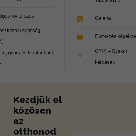
⌂
ágos kivitelezés
▧
Galéria
nszírozási segítség
▣
Építkezés képekb
)
GYIK – Gyakori
rn, gyors és fenntartható
?
kérdések
és
Kezdjük el
közösen
az
otthonod