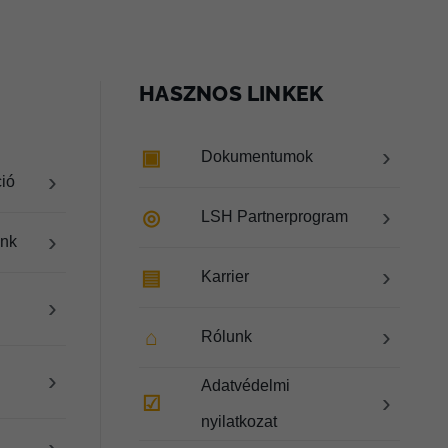
HASZNOS LINKEK
›
▣
Dokumentumok
›
ció
›
◎
LSH Partnerprogram
›
ink
›
▤
Karrier
›
›
⌂
Rólunk
›
Adatvédelmi
›
☑
nyilatkozat
›