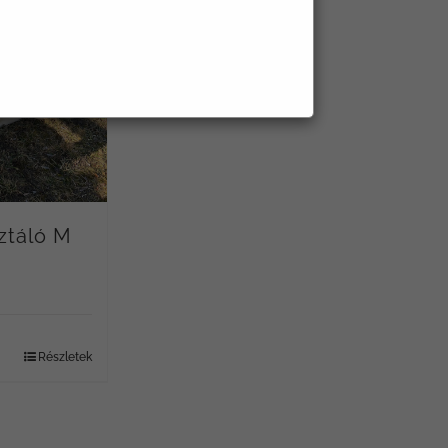
ztáló M
Részletek