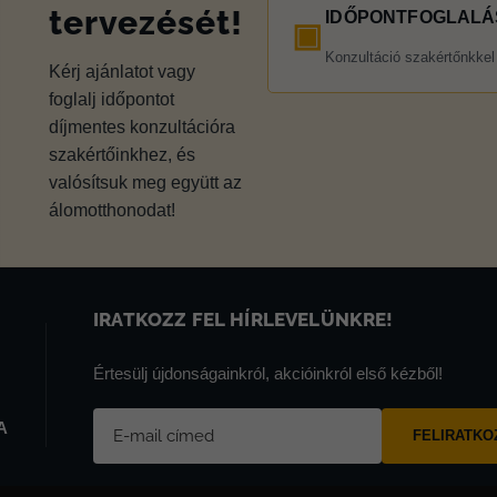
tervezését!
IDŐPONTFOGLALÁ
▣
Konzultáció szakértőnkkel
Kérj ajánlatot vagy
foglalj időpontot
díjmentes konzultációra
szakértőinkhez, és
valósítsuk meg együtt az
álomotthonodat!
IRATKOZZ FEL HÍRLEVELÜNKRE!
Értesülj újdonságainkról, akcióinkról első kézből!
A
FELIRATK