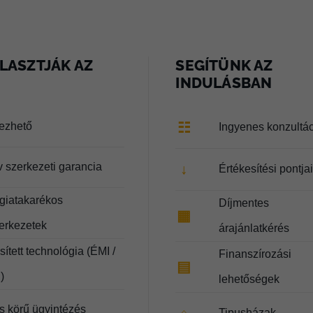
LASZTJÁK AZ
SEGÍTÜNK AZ
INDULÁSBAN
☷
lezhető
Ingyenes konzultá
v szerkezeti garancia
↓
Értékesítési pontja
giatakarékos
Díjmentes
▦
zerkezetek
árajánlatkérés
ített technológia (ÉMI /
Finanszírozási
▤
)
lehetőségek
es körű ügyintézés
Tipusházak