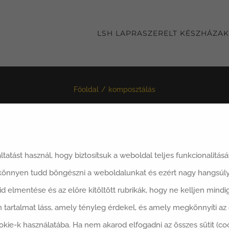
LSH LAPRASZERELT KÉSZHÁZAK
Főoldal
komposztálás
áltatást használ, hogy biztosítsuk a weboldal teljes funkcionalitás
ezés:
Értékelés
12 Termék
mutatása
 könnyen tudd böngészni a weboldalunkat és ezért nagy hangsúly
said elmentése és az előre kitöltött rubrikák, hogy ne kelljen min
 tartalmat láss, amely tényleg érdekel, és amely megkönnyíti a
okie-k használatába. Ha nem akarod elfogadni az összes sütit (co