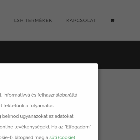
LSH TERMÉKEK
KAPCSOLAT
át, informatívvá és felhasználóbaráttá
t fektetünk a folyamatos
dig beírnod ugyanazokat az adatokat.
z online tevékenységeid. Ha az "Elfogadom"
okie-t), látogasd meg a
süti (cookie)