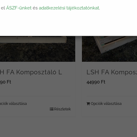
 el
ÁSZF-ünket
és
adatkezelési tájékoztatónkat
.
H FA Komposztáló L
LSH FA Kompos
990
Ft
44990
Ft
ciók választása
Opciók választása
Részletek