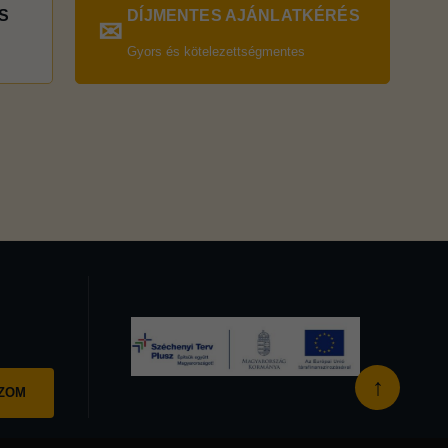
S
DÍJMENTES AJÁNLATKÉRÉS
✉
Gyors és kötelezettségmentes
↑
OZOM