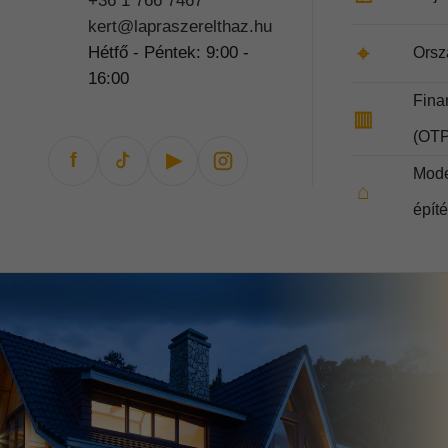
+36 1 766 7467
kert@lapraszerelthaz.hu
⌖
Hétfő - Péntek: 9:00 -
Orsz
16:00
Fina
▥
(OTP
f
▶
Mode
⌂
épít