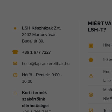
MIÉRT VÁ
●
LSH Készházak Zrt.
LSH-T?
2462 Martonvásár,
Budai út 89.
▣
Hite
☎
+36 1 677 7227
⬟
50 é
✉
hello@lapraszerelthaz.hu
Ener
◷
Hétfő - Péntek: 9:00 -
♧
fals
16:00
Minős
⌂
Kerti termék
◎
szakértőink
NMÉ
elérhetőségei
☑
Telj