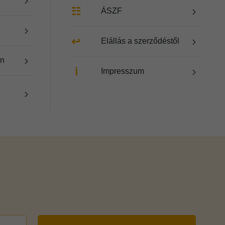
›
☷
ÁSZF
›
›
↩
Elállás a szerződéstől
›
en
›
ℹ
Impresszum
›