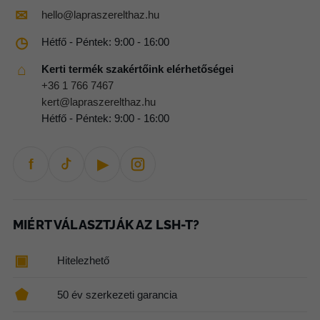
✉
hello@lapraszerelthaz.hu
◷
Hétfő - Péntek: 9:00 - 16:00
⌂
Kerti termék szakértőink elérhetőségei
+36 1 766 7467
kert@lapraszerelthaz.hu
Hétfő - Péntek: 9:00 - 16:00
f
▶
MIÉRT VÁLASZTJÁK AZ LSH-T?
▣
Hitelezhető
⬟
50 év szerkezeti garancia