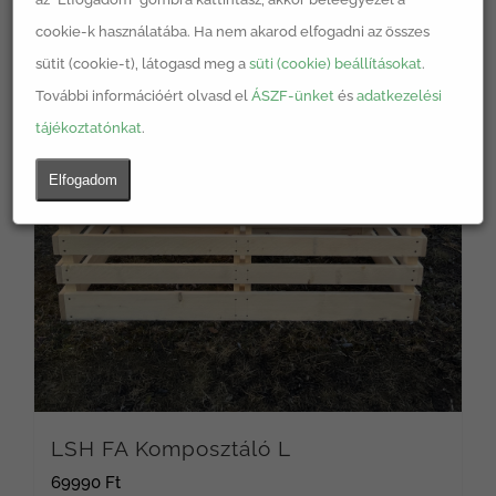
cookie-k használatába. Ha nem akarod elfogadni az összes
sütit (cookie-t), látogasd meg a
süti (cookie) beállításokat
.
További információért olvasd el
ÁSZF-ünket
és
adatkezelési
tájékoztatónkat
.
Elfogadom
LSH FA Komposztáló L
69990
Ft