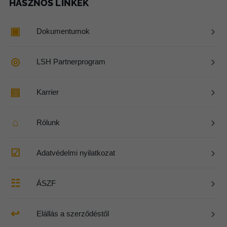
HASZNOS LINKEK
›
▣
Dokumentumok
›
◎
LSH Partnerprogram
›
▤
Karrier
›
⌂
Rólunk
›
☑
Adatvédelmi nyilatkozat
›
☷
ÁSZF
›
↩
Elállás a szerződéstől