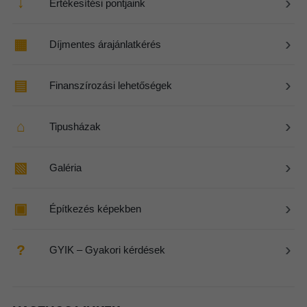
›
↓
Értékesítési pontjaink
›
▦
Díjmentes árajánlatkérés
›
▤
Finanszírozási lehetőségek
›
⌂
Tipusházak
›
▧
Galéria
›
▣
Építkezés képekben
›
?
GYIK – Gyakori kérdések