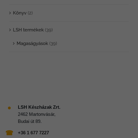
Könyv
(2)
LSH termékek
(39)
Magaságyások
(39)
●
LSH Készházak Zrt.
2462 Martonvásár,
Budai út 89.
☎
+36 1 677 7227