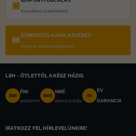
IDŐPONTFOGLALÁS
▣
Konzultáció szakértőnkkel
DÍJMENTES AJÁNLATKÉRÉS
✉
Gyors és kötelezettségmentes
LSH - ÖTLETTŐL A KÉSZ HÁZIG
ÉV
ÉMI
NMÉ
ÉMI
NMÉ
50
GARANCIA
MINŐSÍTETT
MEGFELELŐSÉG
IRATKOZZ FEL HÍRLEVELÜNKRE!