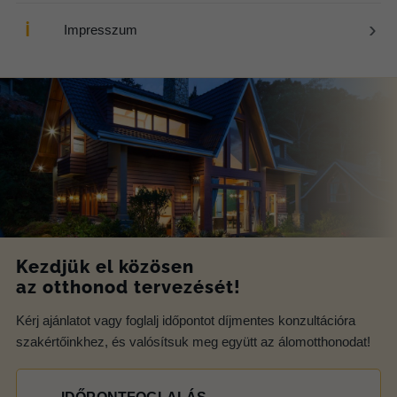
›
ℹ
Impresszum
Kezdjük el közösen
az otthonod tervezését!
Kérj ajánlatot vagy foglalj időpontot díjmentes konzultációra
szakértőinkhez, és valósítsuk meg együtt az álomotthonodat!