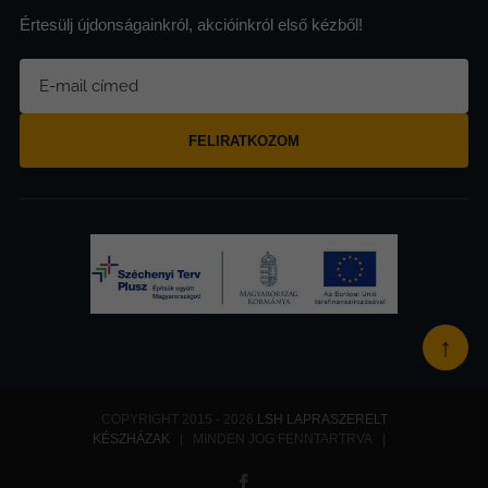
Értesülj újdonságainkról, akcióinkról első kézből!
FELIRATKOZOM
↑
COPYRIGHT 2015 - 2026
LSH LAPRASZERELT
KÉSZHÁZAK
| MINDEN JOG FENNTARTRVA |
Facebook