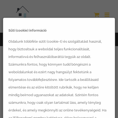
Kihagyás
Süti (cookie) információ
Főoldal
komposztálás
Oldalunk többféle sütit (cookie-t) és szolgáltatást használ,
hogy biztosítsuk a weboldal teljes funkcionalitását,
informatívvá és felhasználóbaráttá tegyük az oldalt.
Számunkra fontos, hogy könnyen tudd böngészni a
weboldalunkat és ezért nagy hangsúlyt fektetünk a
Rendezés:
Alapértelmezett sorrend
folyamatos továbbfejlesztésre. Ide tartozik a beállításaid
elmentése és az előre kitöltött rubrikák, hogy ne kelljen
12 Termék
mutatása
mindig beírnod ugyanazokat az adatokat. Szintén fontos
számunkra, hogy csak olyan tartalmat láss, amely tényleg
érdekel, és amely megkönnyíti az online tevékenységeid. Ha
az "Elfogadom" gombra kattintasz, akkor beleegyezel a