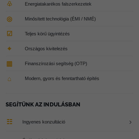
♧
Energiatakarékos falszerkezetek
◎
Minősített technológia (ÉMI / NMÉ)
☑
Teljes körű ügyintézés
⌖
Országos kivitelezés
▥
Finanszírozási segítség (OTP)
⌂
Modern, gyors és fenntartható építés
SEGÍTÜNK AZ INDULÁSBAN
›
☷
Ingyenes konzultáció