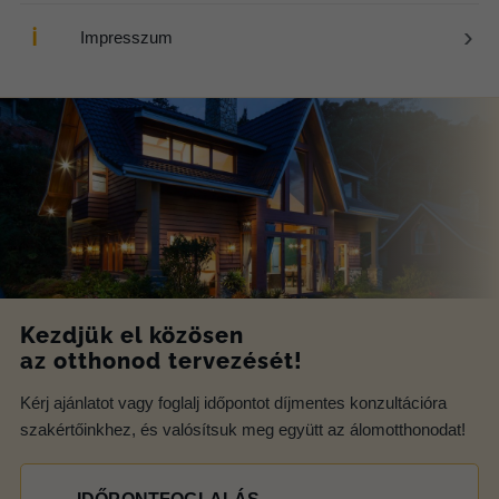
›
ℹ
Impresszum
Kezdjük el közösen
az otthonod tervezését!
Kérj ajánlatot vagy foglalj időpontot díjmentes konzultációra
szakértőinkhez, és valósítsuk meg együtt az álomotthonodat!