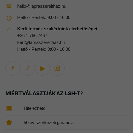
✉
hello@lapraszerelthaz.hu
◷
Hétfő - Péntek: 9:00 - 16:00
⌂
Kerti termék szakértőink elérhetőségei
+36 1 766 7467
kert@lapraszerelthaz.hu
Hétfő - Péntek: 9:00 - 16:00
f
▶
MIÉRT VÁLASZTJÁK AZ LSH-T?
▣
Hitelezhető
⬟
50 év szerkezeti garancia