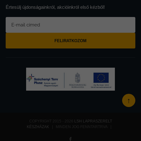
Értesülj újdonságainkról, akcióinkról első kézből!
FELIRATKOZOM
↑
COPYRIGHT 2015 - 2026
LSH LAPRASZERELT
KÉSZHÁZAK
| MINDEN JOG FENNTARTRVA |
Facebook