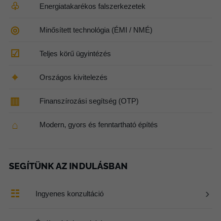
♧
Energiatakarékos falszerkezetek
◎
Minősített technológia (ÉMI / NMÉ)
☑
Teljes körű ügyintézés
⌖
Országos kivitelezés
▥
Finanszírozási segítség (OTP)
⌂
Modern, gyors és fenntartható építés
SEGÍTÜNK AZ INDULÁSBAN
›
☷
Ingyenes konzultáció