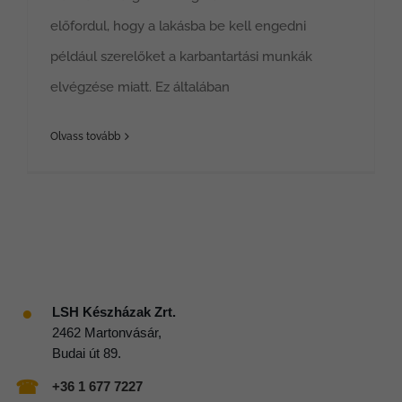
előfordul, hogy a lakásba be kell engedni
például szerelőket a karbantartási munkák
elvégzése miatt. Ez általában
Olvass tovább
●
LSH Készházak Zrt.
2462 Martonvásár,
Budai út 89.
☎
+36 1 677 7227