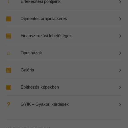
›
↓
Értékesítési pontjaink
›
▦
Díjmentes árajánlatkérés
›
▤
Finanszírozási lehetőségek
›
⌂
Tipusházak
›
▧
Galéria
›
▣
Építkezés képekben
›
?
GYIK – Gyakori kérdések