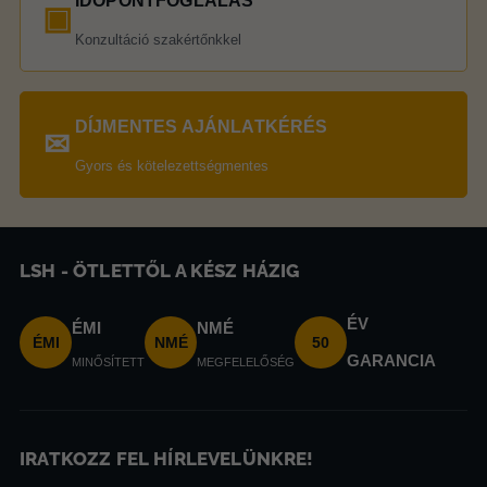
IDŐPONTFOGLALÁS
▣
Konzultáció szakértőnkkel
DÍJMENTES AJÁNLATKÉRÉS
✉
Gyors és kötelezettségmentes
LSH - ÖTLETTŐL A KÉSZ HÁZIG
ÉV
ÉMI
NMÉ
ÉMI
NMÉ
50
GARANCIA
MINŐSÍTETT
MEGFELELŐSÉG
IRATKOZZ FEL HÍRLEVELÜNKRE!