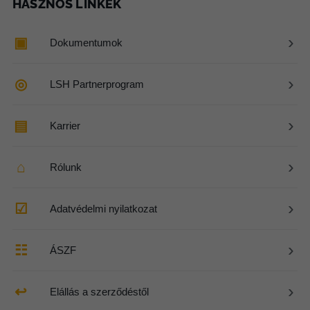
HASZNOS LINKEK
›
▣
Dokumentumok
›
◎
LSH Partnerprogram
›
▤
Karrier
›
⌂
Rólunk
›
☑
Adatvédelmi nyilatkozat
›
☷
ÁSZF
›
↩
Elállás a szerződéstől