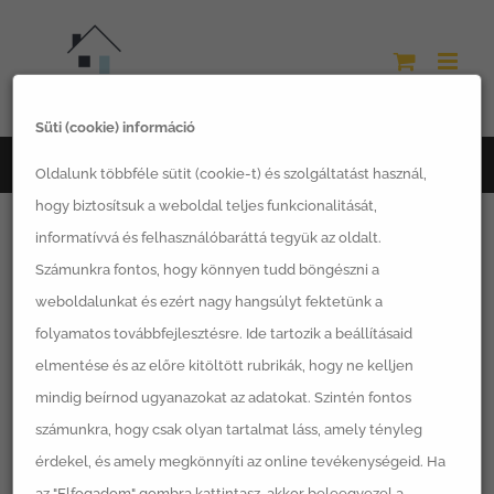
Kihagyás
Süti (cookie) információ
Főoldal
Címke
innováció
Oldalunk többféle sütit (cookie-t) és szolgáltatást használ,
hogy biztosítsuk a weboldal teljes funkcionalitását,
informatívvá és felhasználóbaráttá tegyük az oldalt.
Számunkra fontos, hogy könnyen tudd böngészni a
weboldalunkat és ezért nagy hangsúlyt fektetünk a
folyamatos továbbfejlesztésre. Ide tartozik a beállításaid
elmentése és az előre kitöltött rubrikák, hogy ne kelljen
mindig beírnod ugyanazokat az adatokat. Szintén fontos
számunkra, hogy csak olyan tartalmat láss, amely tényleg
Az okosotthonok kiemelt előnyei -II. rész
érdekel, és amely megkönnyíti az online tevékenységeid. Ha
az "Elfogadom" gombra kattintasz, akkor beleegyezel a