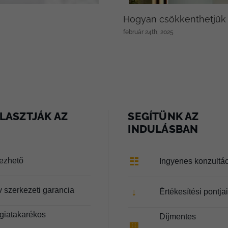
Hogyan csökkenthetjük o
február 24th, 2025
LASZTJÁK AZ
SEGÍTÜNK AZ
INDULÁSBAN
☷
lezhető
Ingyenes konzultá
v szerkezeti garancia
↓
Értékesítési pontja
giatakarékos
Díjmentes
▦