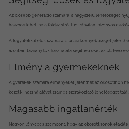
Az idősebb generáció számára is nagyszerű lehetőséget nyúj
hasznos lehet, ha a földszintről tud irányítani bizonyos eszk
A fogyatékkal élők számára is óriási könnyebbséget jelenthe
azonban távirányítók használata segítheti őket az ott lévő e
Élmény a gyermekeknek
A gyerekek számára élményeket jelenthet az okosotthon me
kezelik, használatával számos szórakoztató lehetőséget tal
Magasabb ingatlanérték
Nagyon lényeges szempont, hogy
az okosotthonok eladás