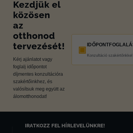
Kezdjük el
közösen
az
otthonod
tervezését!
IDŐPONTFOGLALÁ
▣
Konzultáció szakértőnkkel
Kérj ajánlatot vagy
foglalj időpontot
díjmentes konzultációra
szakértőinkhez, és
valósítsuk meg együtt az
álomotthonodat!
IRATKOZZ FEL HÍRLEVELÜNKRE!