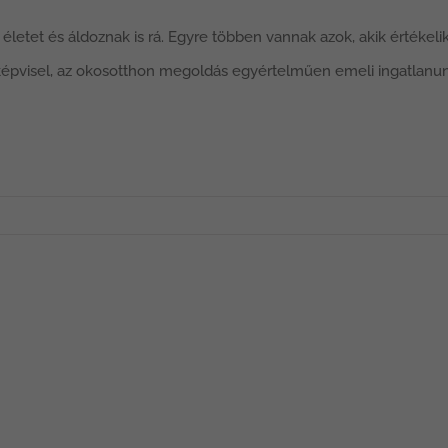
etet és áldoznak is rá. Egyre többen vannak azok, akik értékelik 
 képvisel, az okosotthon megoldás egyértelműen emeli ingatlanun