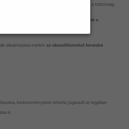
nban ami ennél talán még sokkal fontosabb, az a biztonság.
orlatilag
bárhonnan, bármikor ellenőrizhetőek a
nk.
giák alkalmazása esetén
az okosotthonokat kevésbé
tásokra, kedvezményekre lehetsz jogosult az ingatlan
sa is.