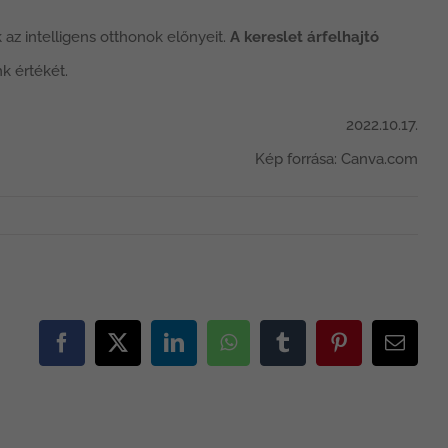
az intelligens otthonok előnyeit.
A kereslet árfelhajtó
k értékét.
2022.10.17.
Kép forrása: Canva.com
Facebook
X
LinkedIn
WhatsApp
Tumblr
Pinterest
Email