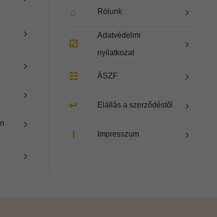
›
⌂
Rólunk
›
Adatvédelmi
›
☑
nyilatkozat
›
›
☷
ÁSZF
›
›
↩
Elállás a szerződéstől
›
en
›
ℹ
Impresszum
›