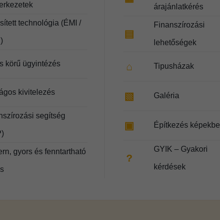
zerkezetek
árajánlatkérés
ített technológia (ÉMI /
Finanszírozási
▤
)
lehetőségek
es körű ügyintézés
⌂
Tipusházak
ágos kivitelezés
▧
Galéria
nszírozási segítség
▣
Építkezés képekb
)
GYIK – Gyakori
rn, gyors és fenntartható
?
kérdések
és