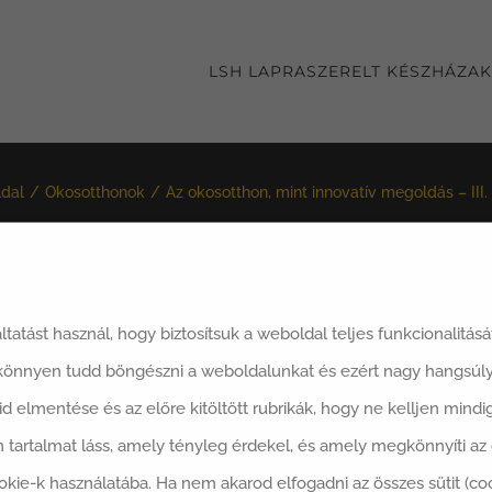
LSH LAPRASZERELT KÉSZHÁZAK
ldal
Okosotthonok
Az okosotthon, mint innovatív megoldás – III.
áltatást használ, hogy biztosítsuk a weboldal teljes funkcionalitás
id cikksorozatunk befejező részében sorra vettünk még jó né
 könnyen tudd böngészni a weboldalunkat és ezért nagy hangsúly
said elmentése és az előre kitöltött rubrikák, hogy ne kelljen min
 tartalmat láss, amely tényleg érdekel, és amely megkönnyíti a
 vont eszközök
távvezérléssel működtethetőek, akár hangutasí
okie-k használatába. Ha nem akarod elfogadni az összes sütit (co