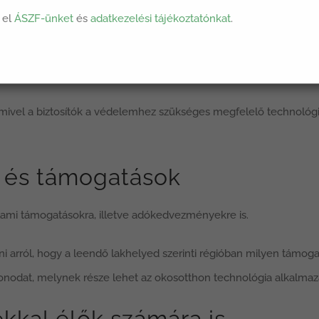
égtelenül nagyon kényelmes megoldást jelent a lakók számára. Azo
 el
ÁSZF-ünket
és
adatkezelési tájékoztatónkat
.
rések megelőzése érdekében nagyon fontos. Okostelefonról gyak
 a lakás és időben intézkedhetünk, ha rendkívüli eseményt észlelü
sz, mivel a biztosítók a védelemhez szükséges megfelelő technoló
és támogatások
lami támogatásokra, illetve adókedvezményekre is.
arról, hogy a leendő lakhelyed szerinti régióban milyen támoga
nodat, melynek része lehet az okosotthon technológia alkalmazá
kkal élők számára is