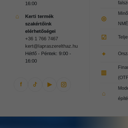
fals
16:00
Minős
⌂
Kerti termék
◎
szakértőink
NMÉ
elérhetőségei
☑
Telj
+36 1 766 7467
kert@lapraszerelthaz.hu
⌖
Hétfő - Péntek: 9:00 -
Orsz
16:00
Fina
▥
(OTP
f
▶
Mode
⌂
épít