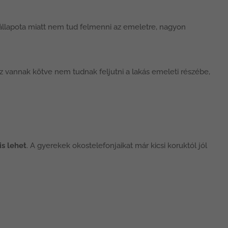
állapota miatt nem tud felmenni az emeletre, nagyon
z vannak kötve nem tudnak feljutni a lakás emeleti részébe,
is lehet
. A gyerekek okostelefonjaikat már kicsi koruktól jól