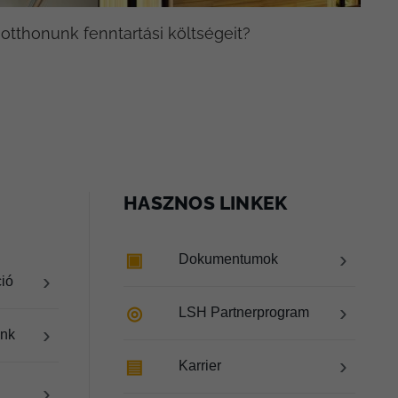
tthonunk fenntartási költségeit?
HASZNOS LINKEK
›
▣
Dokumentumok
›
ció
›
◎
LSH Partnerprogram
›
ink
›
▤
Karrier
›