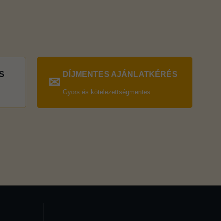
S
DÍJMENTES AJÁNLATKÉRÉS
✉
Gyors és kötelezettségmentes