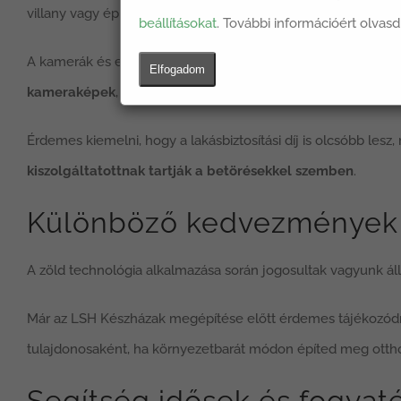
villany vagy éppen a nyitás szóra kinyílik az ajtó. Ez kéts
beállításokat
. További információért olvasd
A kamerák és egyéb biztonsági elemek felszerelése a betö
Elfogadom
kameraképek
, így folyamatosan megfigyelés alatt tartható
Érdemes kiemelni, hogy a lakásbiztosítási díj is olcsóbb le
kiszolgáltatottnak tartják a betörésekkel szemben
.
Különböző kedvezmények 
A zöld technológia alkalmazása során jogosultak vagyunk ál
Már az LSH Készházak megépítése előtt érdemes tájékozódni 
tulajdonosaként, ha környezetbarát módon építed meg ottho
Segítség idősek és fogyaté