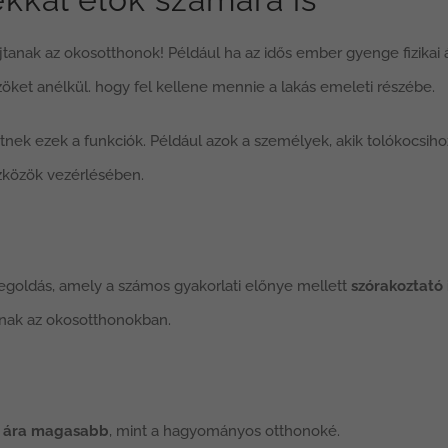
tanak az okosotthonok! Például ha az idős ember gyenge fizikai 
özöket anélkül. hogy fel kellene mennie a lakás emeleti részébe.
tnek ezek a funkciók. Például azok a személyek, akik tolókocsiho
szközök vezérlésében.
goldás, amely a számos gyakorlati előnye mellett
szórakoztató 
álnak az okosotthonokban.
i ára magasabb
, mint a hagyományos otthonoké.