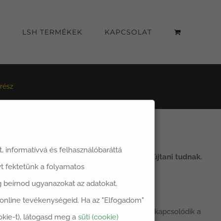
LSH TERMÉKEK
KAPCSOLAT
 rész
át, informatívvá és felhasználóbaráttá
hány pozitívumot, amit az okosotthonok nyújtani tudnak.
t fektetünk a folyamatos
dig beírnod ugyanazokat az adatokat.
z online tevékenységeid. Ha az "Elfogadom"
tásokat is alkalmazhatunk
. Például tapsra felkapcsolódik a
okie-t), látogasd meg a
süti (cookie)