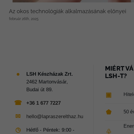
Az okos technológiák alkalmazásának előnyei
február 26th, 2025
MIÉRT VÁ
●
LSH Készházak Zrt.
LSH-T?
2462 Martonvásár,
Budai út 89.
▣
Hite
☎
+36 1 677 7227
⬟
50 é
✉
hello@lapraszerelthaz.hu
Ener
◷
Hétfő - Péntek: 9:00 -
♧