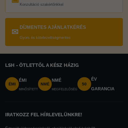
Konzultáció szakértőnkkel
DÍJMENTES AJÁNLATKÉRÉS
✉
Gyors és kötelezettségmentes
LSH - ÖTLETTŐL A KÉSZ HÁZIG
ÉV
ÉMI
NMÉ
ÉMI
NMÉ
50
GARANCIA
MINŐSÍTETT
MEGFELELŐSÉG
IRATKOZZ FEL HÍRLEVELÜNKRE!