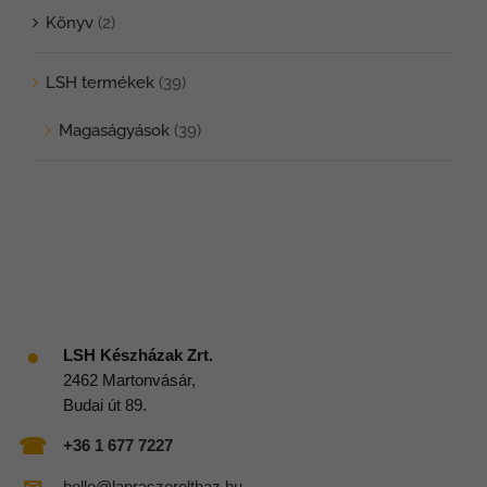
választhatók
Könyv
(2)
ki
LSH termékek
(39)
Magaságyások
(39)
●
LSH Készházak Zrt.
2462 Martonvásár,
Budai út 89.
☎
+36 1 677 7227
hello@lapraszerelthaz.hu