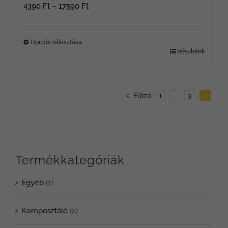
Ártartomány:
4390
Ft
–
17590
Ft
4390 Ft
-
Opciók választása
Részletek
Ennek
17590 Ft
a
terméknek
Előző
1
…
3
4
több
variációja
van.
Termékkategóriák
A
változatok
Egyéb
(1)
a
termékoldalon
Komposztáló
(2)