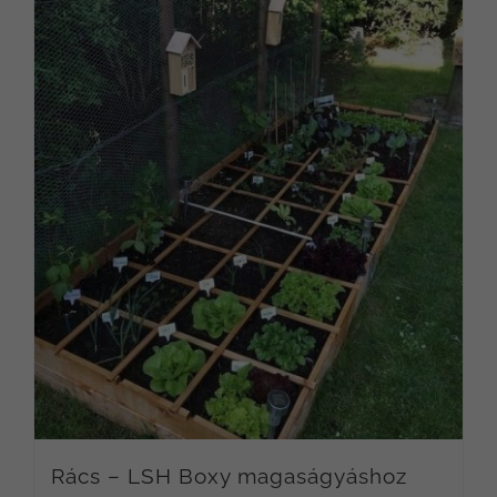
Rács – LSH Boxy magaságyáshoz