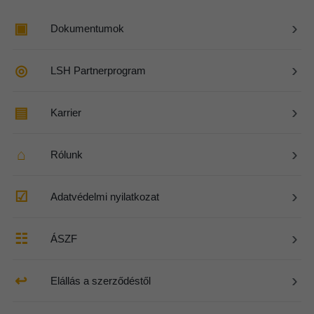
›
▣
Dokumentumok
›
◎
LSH Partnerprogram
›
▤
Karrier
›
⌂
Rólunk
›
☑
Adatvédelmi nyilatkozat
›
☷
ÁSZF
›
↩
Elállás a szerződéstől