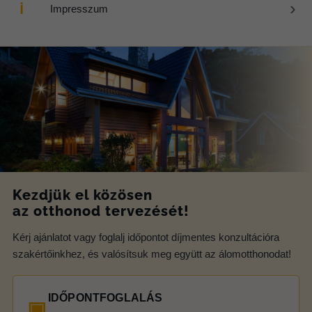
›
ℹ
Impresszum
Kezdjük el közösen
az otthonod tervezését!
Kérj ajánlatot vagy foglalj időpontot díjmentes konzultációra
szakértőinkhez, és valósítsuk meg együtt az álomotthonodat!
IDŐPONTFOGLALÁS
▣