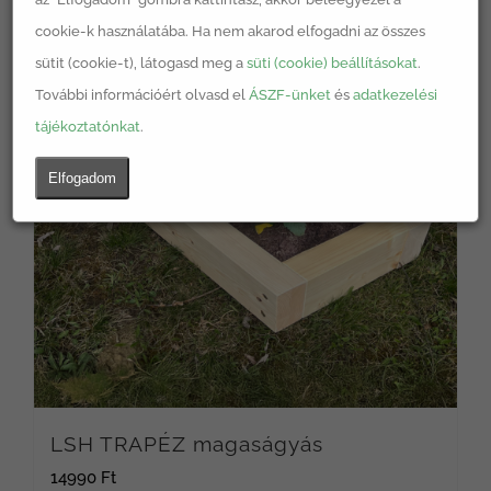
cookie-k használatába. Ha nem akarod elfogadni az összes
sütit (cookie-t), látogasd meg a
süti (cookie) beállításokat
.
További információért olvasd el
ÁSZF-ünket
és
adatkezelési
tájékoztatónkat
.
Elfogadom
LSH TRAPÉZ magaságyás
14990
Ft