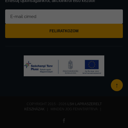
Értesülj újdonságainkról, akcióinkról első kézből!
FELIRATKOZOM
↑
COPYRIGHT 2015 - 2026
LSH LAPRASZERELT
KÉSZHÁZAK
| MINDEN JOG FENNTARTRVA |
Facebook