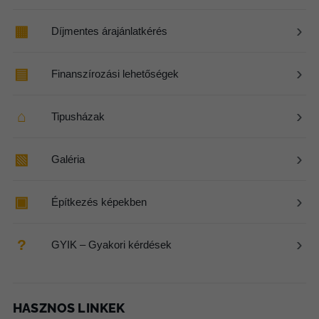
›
▦
Díjmentes árajánlatkérés
›
▤
Finanszírozási lehetőségek
›
⌂
Tipusházak
›
▧
Galéria
›
▣
Építkezés képekben
›
?
GYIK – Gyakori kérdések
HASZNOS LINKEK