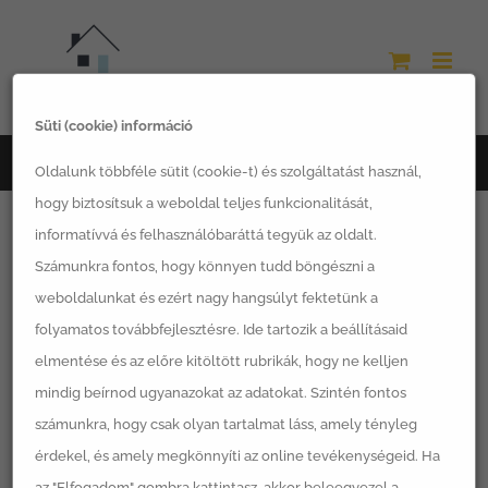
Kihagyás
Süti (cookie) információ
Főoldal
LSH termékek
Oldalunk többféle sütit (cookie-t) és szolgáltatást használ,
hogy biztosítsuk a weboldal teljes funkcionalitását,
informatívvá és felhasználóbaráttá tegyük az oldalt.
Számunkra fontos, hogy könnyen tudd böngészni a
weboldalunkat és ezért nagy hangsúlyt fektetünk a
Rendezés:
Alapértelmezett sorrend
folyamatos továbbfejlesztésre. Ide tartozik a beállításaid
elmentése és az előre kitöltött rubrikák, hogy ne kelljen
12 Termék
mutatása
mindig beírnod ugyanazokat az adatokat. Szintén fontos
számunkra, hogy csak olyan tartalmat láss, amely tényleg
érdekel, és amely megkönnyíti az online tevékenységeid. Ha
az "Elfogadom" gombra kattintasz, akkor beleegyezel a