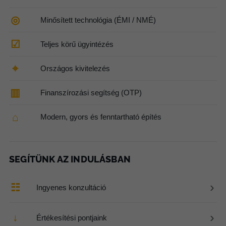
◎
Minősített technológia (ÉMI / NMÉ)
☑
Teljes körű ügyintézés
⌖
Országos kivitelezés
▥
Finanszírozási segítség (OTP)
⌂
Modern, gyors és fenntartható építés
SEGÍTÜNK AZ INDULÁSBAN
›
☷
Ingyenes konzultáció
›
↓
Értékesítési pontjaink