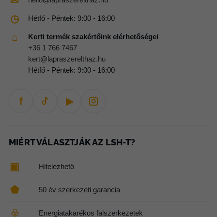
✉
◷
Hétfő - Péntek: 9:00 - 16:00
⌂
Kerti termék szakértőink elérhetőségei
+36 1 766 7467
kert@lapraszerelthaz.hu
Hétfő - Péntek: 9:00 - 16:00
f
▶
MIÉRT VÁLASZTJÁK AZ LSH-T?
▣
Hitelezhető
⬟
50 év szerkezeti garancia
♧
Energiatakarékos falszerkezetek