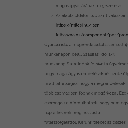
magaságyás árának a 1.5-szerese.
Az alábbi oldalon tud színt választani
https://milesi.hu/ipari-
felhasznalok/component/pes/prod
Gyártási idő: a megrendeléstől számított 4
munkanapon belül Szállítási idő: 1-3
munkanap Szeretnénk felhívni a figyelmed
hogy magaságyás rendeléseknél azok súl
miatt lehetséges, hogy a megrendelések
több csomagban fognak megérkezni. Ezek
csomagok előfordulhatnak, hogy nem eg
nap érkeznek meg hozzád a
futárszolgálattól. Kérünk titeket az összes