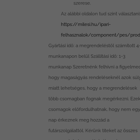
szerese.
Az alábbi oldalon tud színt választani
https://milesi.hu/ipari-
felhasznalok/component/pes/prod
Gyártási idő: a megrendeléstől számított 4
munkanapon belül Szállítási idő: 1-3
munkanap Szeretnénk felhívni a figyelmed
hogy magaságyás rendeléseknél azok súl
miatt lehetséges, hogy a megrendelések
több csomagban fognak megérkezni. Ezek
csomagok előfordulhatnak, hogy nem eg
nap érkeznek meg hozzád a
futárszolgálattól. Kérünk titeket az összes