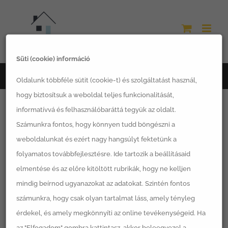
Kihagyás
Süti (cookie) információ
Főoldal
LSH termékek
Oldalunk többféle sütit (cookie-t) és szolgáltatást használ,
hogy biztosítsuk a weboldal teljes funkcionalitását,
informatívvá és felhasználóbaráttá tegyük az oldalt.
Számunkra fontos, hogy könnyen tudd böngészni a
weboldalunkat és ezért nagy hangsúlyt fektetünk a
Rendezés:
Alapértelmezett sorrend
folyamatos továbbfejlesztésre. Ide tartozik a beállításaid
elmentése és az előre kitöltött rubrikák, hogy ne kelljen
12 Termék
mutatása
mindig beírnod ugyanazokat az adatokat. Szintén fontos
számunkra, hogy csak olyan tartalmat láss, amely tényleg
érdekel, és amely megkönnyíti az online tevékenységeid. Ha
az "Elfogadom" gombra kattintasz, akkor beleegyezel a