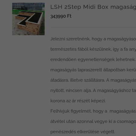
LSH 2Step Midi Box magasá
343990
Ft
Jelezni szeretnénk, hogy a magaságyás
természetes fából készülnek, így a fa an
eredendően egyenetlenségek lehetnek.
magaságyás lapraszerelt állapotban kerü
átadásra, illetve szállításra. A magaságyás
nyitott, nincsen alja. A magaságyáshoz t
korona az ár részét képezi.
Felhívjuk figyelmét, hogy a magaságyás
átvétel után azonnal vegye ki a csomago
penészedés elkerülése végett.