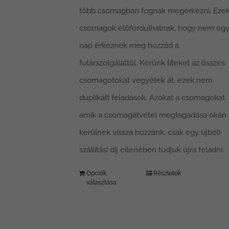
több csomagban fognak megérkezni. Ezek
csomagok előfordulhatnak, hogy nem eg
nap érkeznek meg hozzád a
futárszolgálattól. Kérünk titeket az összes
csomagotokat vegyétek át, ezek nem
duplikált feladások. Azokat a csomagokat
amik a csomagátvétel megtagadása okán
kerülnek vissza hozzánk, csak egy újbóli
szállítási díj ellenében tudjuk újra feladni.
Opciók
Részletek
választása