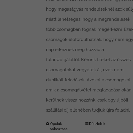
hogy magaságyás rendeléseknél azok súl
miatt lehetséges, hogy a megrendelések
több csomagban fognak megérkezni. Ezek
csomagok előfordulhatnak, hogy nem eg
nap érkeznek meg hozzád a
futárszolgálattól. Kérünk titeket az összes
csomagotokat vegyétek át, ezek nem
duplikált feladások. Azokat a csomagokat
amik a csomagátvétel megtagadása okán
kerülnek vissza hozzánk, csak egy újbóli
szállítási díj ellenében tudjuk újra feladni.
Opciók
Részletek
Ennek
választása