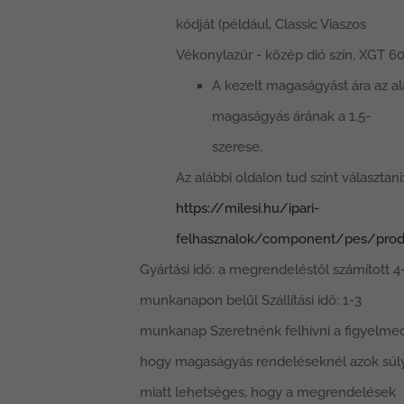
kódját (például, Classic Viaszos
Vékonylazúr - közép dió szín, XGT 60
A kezelt magaságyást ára az a
magaságyás árának a 1.5-
szerese.
Az alábbi oldalon tud színt választani
https://milesi.hu/ipari-
felhasznalok/component/pes/prod
Gyártási idő: a megrendeléstől számított 4
munkanapon belül Szállítási idő: 1-3
munkanap Szeretnénk felhívni a figyelmed
hogy magaságyás rendeléseknél azok súl
miatt lehetséges, hogy a megrendelések