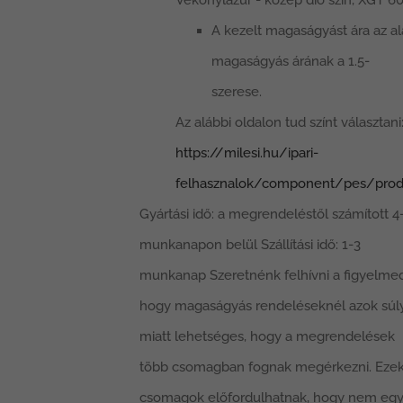
Vékonylazúr - közép dió szín, XGT 60
A kezelt magaságyást ára az a
magaságyás árának a 1.5-
szerese.
Az alábbi oldalon tud színt választani
https://milesi.hu/ipari-
felhasznalok/component/pes/prod
Gyártási idő: a megrendeléstől számított 4
munkanapon belül Szállítási idő: 1-3
munkanap Szeretnénk felhívni a figyelmed
hogy magaságyás rendeléseknél azok súl
miatt lehetséges, hogy a megrendelések
több csomagban fognak megérkezni. Ezek
csomagok előfordulhatnak, hogy nem eg