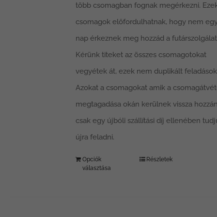
több csomagban fognak megérkezni. Ezek
csomagok előfordulhatnak, hogy nem eg
nap érkeznek meg hozzád a futárszolgálatt
Kérünk titeket az összes csomagotokat
vegyétek át, ezek nem duplikált feladások
Azokat a csomagokat amik a csomagátvét
megtagadása okán kerülnek vissza hozzán
csak egy újbóli szállítási díj ellenében tud
újra feladni.
Opciók
Részletek
választása