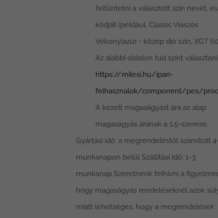
feltüntetni a választott szín nevét, és
kódját (például, Classic Viaszos
Vékonylazúr - közép dió szín, XGT 60
Az alábbi oldalon tud színt választani
https://milesi.hu/ipari-
felhasznalok/component/pes/prod
A kezelt magaságyást ára az alap
magaságyás árának a 1.5-szerese.
Gyártási idő: a megrendeléstől számított 4
munkanapon belül Szállítási idő: 1-3
munkanap Szeretnénk felhívni a figyelme
hogy magaságyás rendeléseknél azok súl
miatt lehetséges, hogy a megrendelések