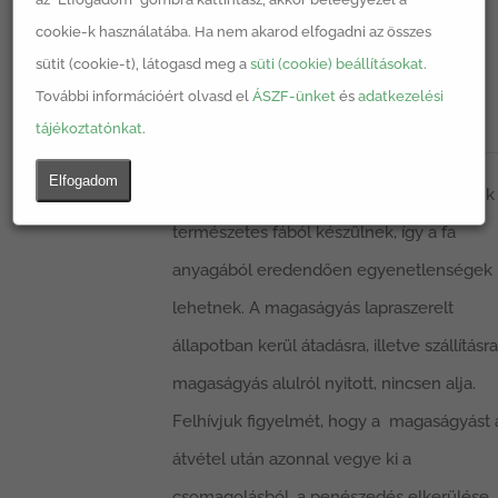
cookie-k használatába. Ha nem akarod elfogadni az összes
sütit (cookie-t), látogasd meg a
süti (cookie) beállításokat
.
LSH 2Step Box magaságyás
További információért olvasd el
ÁSZF-ünket
és
adatkezelési
25490
Ft
tájékoztatónkat
.
Elfogadom
Jelezni szeretnénk, hogy a magaságyások
természetes fából készülnek, így a fa
anyagából eredendően egyenetlenségek
lehetnek. A magaságyás lapraszerelt
állapotban kerül átadásra, illetve szállításra
magaságyás alulról nyitott, nincsen alja.
Felhívjuk figyelmét, hogy a magaságyást 
átvétel után azonnal vegye ki a
csomagolásból, a penészedés elkerülése