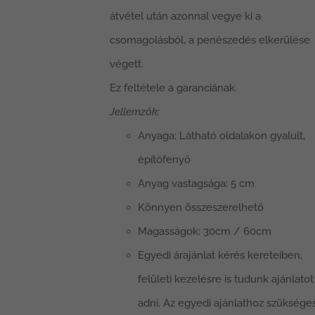
átvétel után azonnal vegye ki a
csomagolásból, a penészedés elkerülése
végett.
Ez feltétele a garanciának.
Jellemzők:
Anyaga: Látható oldalakon gyalult,
építőfenyő
Anyag vastagsága: 5 cm
Könnyen összeszerelhető
Magasságok: 30cm / 60cm
Egyedi árajánlat kérés kereteiben,
felületi kezelésre is tudunk ajánlatot
adni. Az egyedi ajánlathoz szüksége