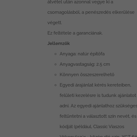
átvétel után azonnal vegye ki a
csomagolásból, a penészedés elkerülése
végett.
Ez feltétele a garanciának.
Jellemzők
Anyaga: natúr építőfa
Anyagvastagság: 2.5 cm
Könnyen összeszerelhető
Egyedi árajánlat kérés kereteiben,
felületi kezelésre is tudunk ajánlatot
adni. Az egyedi ajánlathoz szüksége
feltüntetni a választott szín nevét, és
kódját (például, Classic Viaszos