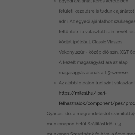
Egyedi árajánlat kérés kereteiben,
felületi kezelésre is tudunk ajánlatot
adni. Az egyedi ajánlathoz szüksége
feltüntetni a választott szín nevét, és
kódját (például, Classic Viaszos
Vékonylazúr - közép dió szín, XGT 60
A kezelt magaságyást ára az alap
magaságyás árának a 1.5-szerese.
Az alábbi oldalon tud színt választani
https://milesi.hu/ipari-
felhasznalok/component/pes/prod
Gyártási idő: a megrendeléstől számított 4
munkanapon belül Szállítási idő: 1-3
munkanap Szeretnénk felhívni a figyelmed