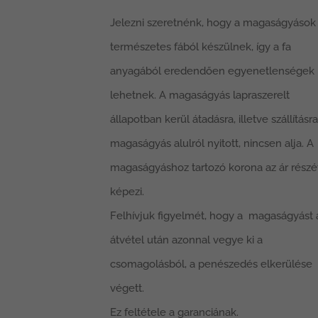
Jelezni szeretnénk, hogy a magaságyások
természetes fából készülnek, így a fa
anyagából eredendően egyenetlenségek
lehetnek. A magaságyás lapraszerelt
állapotban kerül átadásra, illetve szállításra
magaságyás alulról nyitott, nincsen alja. A
magaságyáshoz tartozó korona az ár részé
képezi.
Felhívjuk figyelmét, hogy a magaságyást 
átvétel után azonnal vegye ki a
csomagolásból, a penészedés elkerülése
végett.
Ez feltétele a garanciának.