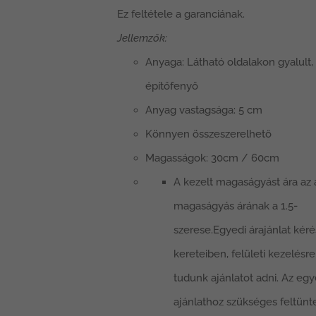
Ez feltétele a garanciának.
Jellemzők:
Anyaga: Látható oldalakon gyalult,
építőfenyő
Anyag vastagsága: 5 cm
Könnyen összeszerelhető
Magasságok: 30cm / 60cm
A kezelt magaságyást ára az 
magaságyás árának a 1.5-
szerese.Egyedi árajánlat kéré
kereteiben, felületi kezelésre 
tudunk ajánlatot adni. Az egy
ajánlathoz szükséges feltünte