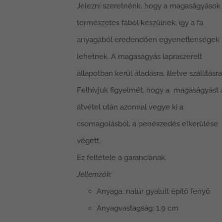
Jelezni szeretnénk, hogy a magaságyások
a
természetes fából készülnek, így a fa
termékoldalon
anyagából eredendően egyenetlenségek
választhatók
lehetnek. A magaságyás lapraszerelt
ki
állapotban kerül átadásra, illetve szállításra
Felhívjuk figyelmét, hogy a magaságyást 
átvétel után azonnal vegye ki a
csomagolásból, a penészedés elkerülése
végett.
Ez feltétele a garanciának.
Jellemzők:
Anyaga: natúr gyalult építő fenyő
Anyagvastagság: 1.9 cm