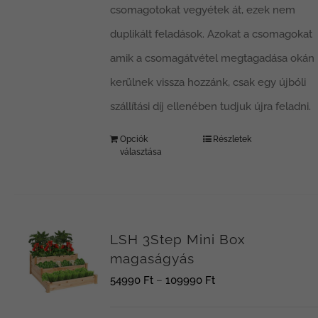
csomagotokat vegyétek át, ezek nem
duplikált feladások. Azokat a csomagokat
amik a csomagátvétel megtagadása okán
kerülnek vissza hozzánk, csak egy újbóli
szállítási díj ellenében tudjuk újra feladni.
Opciók
Részletek
választása
LSH 3Step Mini Box
magaságyás
Ártartomány:
54990
Ft
–
109990
Ft
54990 Ft