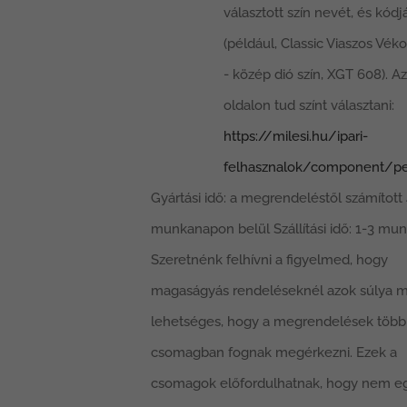
választott szín nevét, és kódj
(például, Classic Viaszos Vék
- közép dió szín, XGT 608). Az
oldalon tud színt választani:
https://milesi.hu/ipari-
felhasznalok/component/pe
Gyártási idő: a megrendeléstől számított
munkanapon belül Szállítási idő: 1-3 mu
Szeretnénk felhívni a figyelmed, hogy
magaságyás rendeléseknél azok súlya m
lehetséges, hogy a megrendelések több
csomagban fognak megérkezni. Ezek a
csomagok előfordulhatnak, hogy nem e