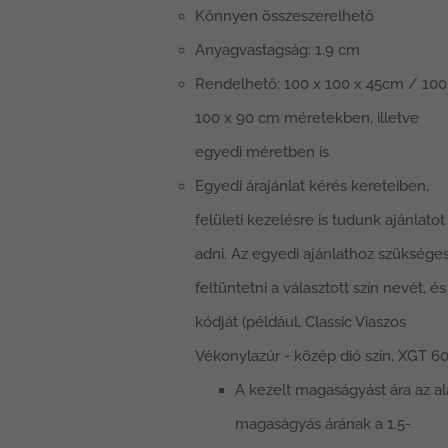
Könnyen összeszerelhető
Anyagvastagság: 1.9 cm
Rendelhető: 100 x 100 x 45cm / 100
100 x 90 cm méretekben, illetve
egyedi méretben is
Egyedi árajánlat kérés kereteiben,
felületi kezelésre is tudunk ajánlatot
adni. Az egyedi ajánlathoz szüksége
feltüntetni a választott szín nevét, és
kódját (például, Classic Viaszos
Vékonylazúr - közép dió szín, XGT 60
A kezelt magaságyást ára az a
magaságyás árának a 1.5-