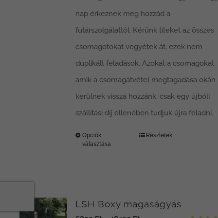
nap érkeznek meg hozzád a
futárszolgálattól. Kérünk titeket az összes
csomagotokat vegyétek át, ezek nem
duplikált feladások. Azokat a csomagokat
amik a csomagátvétel megtagadása okán
kerülnek vissza hozzánk, csak egy újbóli
szállítási díj ellenében tudjuk újra feladni.
Opciók
Részletek
Ennek
választása
a
terméknek
több
LSH Boxy magaságyás
variációja