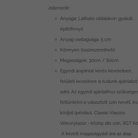
Jellemzők:
Anyaga: Látható oldalakon gyalult,
építőfenyő
Anyag vastagsága: 5 cm
Könnyen összeszerelhető
Magasságok: 30cm / 60cm
Egyedi árajánlat kérés kereteiben,
felületi kezelésre is tudunk ajánlatot
adni. Az egyedi ajánlathoz szüksége
feltüntetni a választott szín nevét, és
kódját (például, Classic Viaszos
Vékonylazúr - közép dió szín, XGT 60
A kezelt magaságyást ára az alap