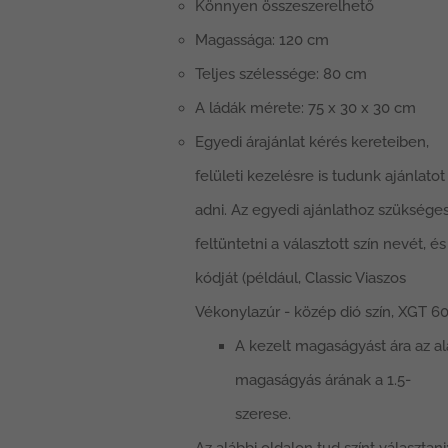
Könnyen összeszerelhető
Magassága: 120 cm
Teljes szélessége: 80 cm
A ládák mérete: 75 x 30 x 30 cm
Egyedi árajánlat kérés kereteiben,
felületi kezelésre is tudunk ajánlatot
adni. Az egyedi ajánlathoz szüksége
feltüntetni a választott szín nevét, és
kódját (például, Classic Viaszos
Vékonylazúr - közép dió szín, XGT 60
A kezelt magaságyást ára az a
magaságyás árának a 1.5-
szerese.