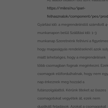
Az alábbi oldalon tud színt választani
https://milesi.hu/ipari-
felhasznalok/component/pes/prod
Gyártási idő: a megrendeléstől számított 4
munkanapon belül Szállítási idő: 1-3
munkanap Szeretnénk felhívni a figyelmed
hogy magaságyás rendeléseknél azok súl
miatt lehetséges, hogy a megrendelések
több csomagban fognak megérkezni. Ezek
csomagok előfordulhatnak, hogy nem eg
nap érkeznek meg hozzád a
futárszolgálattól. Kérünk titeket az összes
csomagotokat vegyétek át, ezek nem
duplikált feladások. Azokat a csomagokat