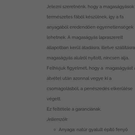
-
Jelezni szeretnénk, hogy a magaságyások
109990 Ft
természetes fából készülnek, így a fa
anyagából eredendően egyenetlenségek
lehetnek. A magaságyás lapraszerelt
állapotban kerül átadásra, illetve szállításra
magaságyás alulról nyitott, nincsen alja.
Felhívjuk figyelmét, hogy a magaságyást 
átvétel után azonnal vegye ki a
csomagolásból, a penészedés elkerülése
végett.
Ez feltétele a garanciának.
Jellemzők:
Anyaga: natúr gyalult építő fenyő