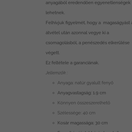
anyagából eredendően egyenetlenségek
lehetnek.
Felhívjuk figyelmét, hogy a magaságyást 
átvétel után azonnal vegye ki a
csomagolásból, a penészedés elkerülése
végett.
Ez feltétele a garanciának.
Jellemzők :
Anyaga: natúr gyalult fenyő
Anyagvastagság: 1.9 cm
Könnyen összeszerelhető
Szélessége: 40 cm
Kosár magassága: 30 cm