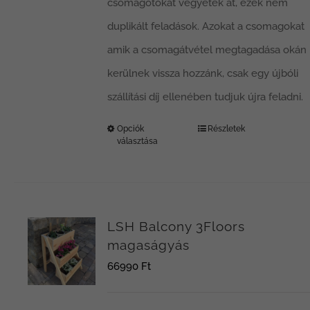
csomagotokat vegyétek át, ezek nem
duplikált feladások. Azokat a csomagokat
amik a csomagátvétel megtagadása okán
kerülnek vissza hozzánk, csak egy újbóli
szállítási díj ellenében tudjuk újra feladni.
Opciók
Részletek
Ennek
választása
a
terméknek
több
LSH Balcony 3Floors
variációja
magaságyás
van.
66990
Ft
A
változatok