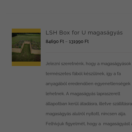
a
terméknek
több
LSH Box for U magaságyás
variációja
Ártartomány:
84690
Ft
–
131990
Ft
van.
84690 Ft
A
-
változatok
Jelezni szeretnénk, hogy a magaságyások
131990 Ft
a
természetes fából készülnek, így a fa
termékoldalon
anyagából eredendően egyenetlenségek
választhatók
lehetnek. A magaságyás lapraszerelt
ki
állapotban kerül átadásra, illetve szállításra
magaságyás alulról nyitott, nincsen alja.
Felhívjuk figyelmét, hogy a magaságyást 