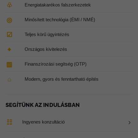
♧
Energiatakarékos falszerkezetek
◎
Minősített technológia (ÉMI / NMÉ)
☑
Teljes körű ügyintézés
⌖
Országos kivitelezés
▥
Finanszírozási segítség (OTP)
⌂
Modern, gyors és fenntartható építés
SEGÍTÜNK AZ INDULÁSBAN
›
☷
Ingyenes konzultáció