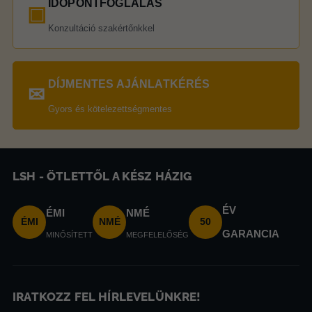
IDŐPONTFOGLALÁS
▣
Konzultáció szakértőnkkel
DÍJMENTES AJÁNLATKÉRÉS
✉
Gyors és kötelezettségmentes
LSH - ÖTLETTŐL A KÉSZ HÁZIG
ÉV
ÉMI
NMÉ
ÉMI
NMÉ
50
GARANCIA
MINŐSÍTETT
MEGFELELŐSÉG
IRATKOZZ FEL HÍRLEVELÜNKRE!