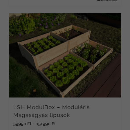
LSH ModulBox – Moduláris
Magaságyás típusok
Ártartomány:
59990
Ft
–
151990
Ft