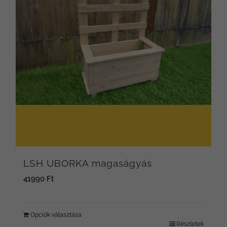
változatok
a
termékoldalon
választhatók
ki
LSH UBORKA magaságyás
41990
Ft
Opciók választása
Részletek