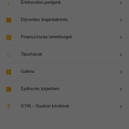
›
↓
Értékesítési pontjaink
›
▦
Díjmentes árajánlatkérés
›
▤
Finanszírozási lehetőségek
›
⌂
Tipusházak
›
▧
Galéria
›
▣
Építkezés képekben
›
?
GYIK – Gyakori kérdések