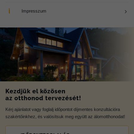
›
ℹ
Impresszum
Kezdjük el közösen
az otthonod tervezését!
Kérj ajánlatot vagy foglalj időpontot díjmentes konzultációra
szakértőinkhez, és valósítsuk meg együtt az álomotthonodat!