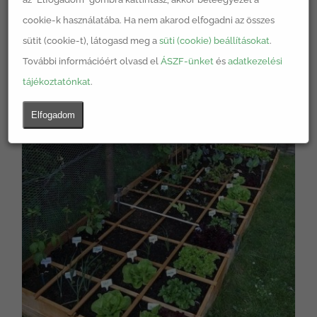
cookie-k használatába. Ha nem akarod elfogadni az összes
sütit (cookie-t), látogasd meg a
süti (cookie) beállításokat
.
További információért olvasd el
ÁSZF-ünket
és
adatkezelési
tájékoztatónkat
.
Elfogadom