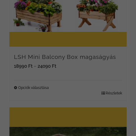
LSH Mini Balcony Box magaságyás
Ártartomány:
18990
Ft
–
24090
Ft
18990 Ft
-
Opciók választása
Részletek
Ennek
24090 Ft
a
terméknek
több