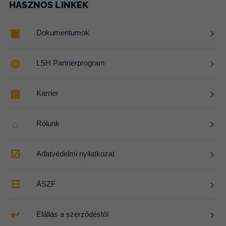
HASZNOS LINKEK
›
▣
Dokumentumok
›
◎
LSH Partnerprogram
›
▤
Karrier
›
⌂
Rólunk
›
☑
Adatvédelmi nyilatkozat
›
☷
ÁSZF
›
↩
Elállás a szerződéstől