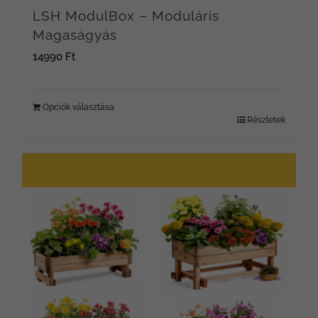
ki
LSH ModulBox – Moduláris
Magaságyás
14990
Ft
Opciók választása
Részletek