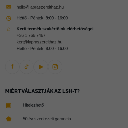
✉
hello@lapraszerelthaz.hu
◷
Hétfő - Péntek: 9:00 - 16:00
⌂
Kerti termék szakértőink elérhetőségei
+36 1 766 7467
kert@lapraszerelthaz.hu
Hétfő - Péntek: 9:00 - 16:00
f
▶
MIÉRT VÁLASZTJÁK AZ LSH-T?
▣
Hitelezhető
⬟
50 év szerkezeti garancia