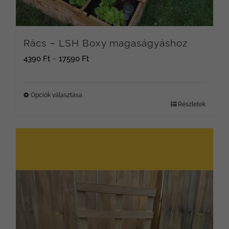
Rács – LSH Boxy magaságyáshoz
Ártartomány:
4390
Ft
–
17590
Ft
4390 Ft
-
Opciók választása
Részletek
Ennek
17590 Ft
a
terméknek
több
variációja
van.
A