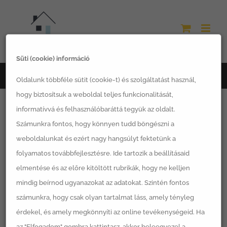
Kihagyás
Süti (cookie) információ
Főoldal
magaságyás
Oldalunk többféle sütit (cookie-t) és szolgáltatást használ,
hogy biztosítsuk a weboldal teljes funkcionalitását,
informatívvá és felhasználóbaráttá tegyük az oldalt.
Számunkra fontos, hogy könnyen tudd böngészni a
weboldalunkat és ezért nagy hangsúlyt fektetünk a
Rendezés:
Alapértelmezett sorrend
folyamatos továbbfejlesztésre. Ide tartozik a beállításaid
elmentése és az előre kitöltött rubrikák, hogy ne kelljen
12 Termék
mutatása
mindig beírnod ugyanazokat az adatokat. Szintén fontos
számunkra, hogy csak olyan tartalmat láss, amely tényleg
érdekel, és amely megkönnyíti az online tevékenységeid. Ha
az "Elfogadom" gombra kattintasz, akkor beleegyezel a