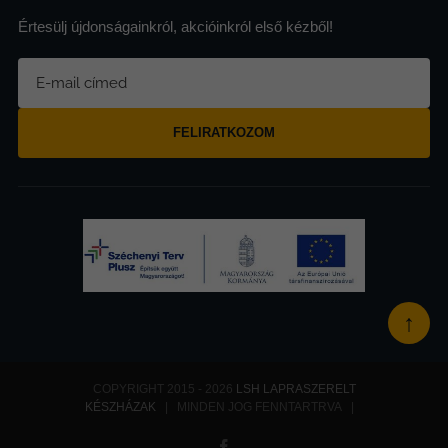
Értesülj újdonságainkról, akcióinkról első kézből!
FELIRATKOZOM
↑
COPYRIGHT 2015 - 2026
LSH LAPRASZERELT
KÉSZHÁZAK
| MINDEN JOG FENNTARTRVA |
Facebook