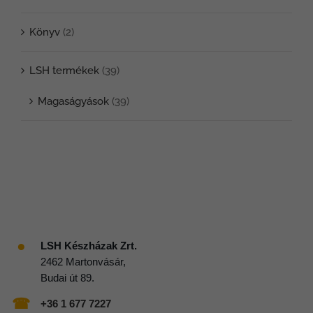
Könyv
(2)
LSH termékek
(39)
Magaságyások
(39)
●
LSH Készházak Zrt.
2462 Martonvásár,
Budai út 89.
☎
+36 1 677 7227