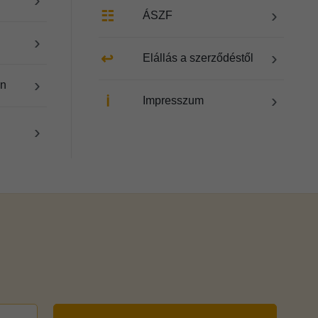
›
☷
ÁSZF
›
›
↩
Elállás a szerződéstől
›
en
›
ℹ
Impresszum
›