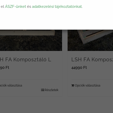
 el
ÁSZF-ünket
és
adatkezelési tájékoztatónkat
.
H FA Komposztáló L
LSH FA Kompos
990
Ft
44990
Ft
ciók választása
Opciók választása
Részletek