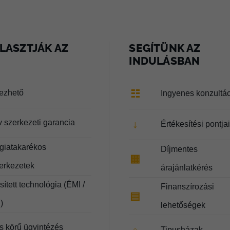
LASZTJÁK AZ
SEGÍTÜNK AZ
INDULÁSBAN
☷
lezhető
Ingyenes konzultá
v szerkezeti garancia
↓
Értékesítési pontja
giatakarékos
Díjmentes
▦
zerkezetek
árajánlatkérés
ített technológia (ÉMI /
Finanszírozási
▤
)
lehetőségek
es körű ügyintézés
Tipusházak