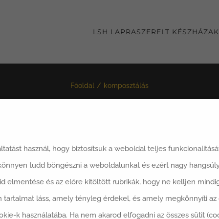
LSH LAPRASZERELT KÉSZHÁZAK
Főoldal
komposztálás
áltatást használ, hogy biztosítsuk a weboldal teljes funkcionalitás
ezés:
Alapértelmezett sorrend
12 Termék
mutatása
 könnyen tudd böngészni a weboldalunkat és ezért nagy hangsúly
said elmentése és az előre kitöltött rubrikák, hogy ne kelljen min
 tartalmat láss, amely tényleg érdekel, és amely megkönnyíti a
okie-k használatába. Ha nem akarod elfogadni az összes sütit (co