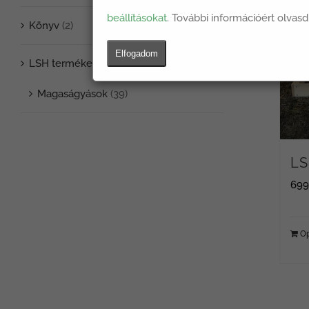
beállításokat
. További információért olvasd
Könyv
(2)
Elfogadom
LSH termékek
(39)
Magaságyások
(39)
LS
69
Op