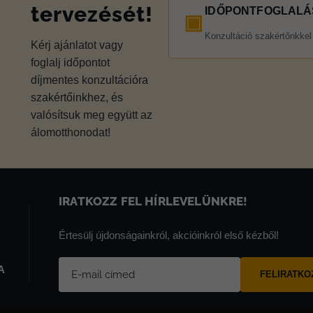
tervezését!
IDŐPONTFOGLALÁ
▣
Konzultáció szakértőnkkel
Kérj ajánlatot vagy
foglalj időpontot
díjmentes konzultációra
szakértőinkhez, és
valósítsuk meg együtt az
álomotthonodat!
IRATKOZZ FEL HÍRLEVELÜNKRE!
Értesülj újdonságainkról, akcióinkról első kézből!
A
FELIRATK