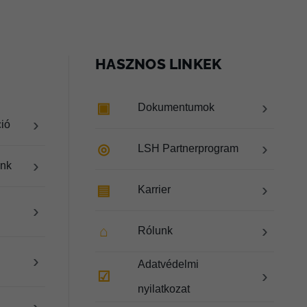
HASZNOS LINKEK
›
▣
Dokumentumok
›
ció
›
◎
LSH Partnerprogram
›
ink
›
▤
Karrier
›
›
⌂
Rólunk
›
Adatvédelmi
›
☑
nyilatkozat
›