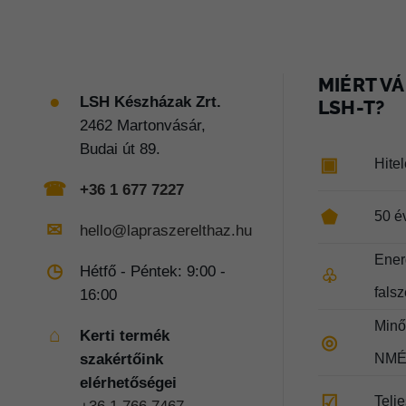
MIÉRT VÁ
●
LSH Készházak Zrt.
LSH-T?
2462 Martonvásár,
Budai út 89.
▣
Hite
☎
+36 1 677 7227
⬟
50 é
✉
hello@lapraszerelthaz.hu
Ener
◷
Hétfő - Péntek: 9:00 -
♧
fals
16:00
Minős
⌂
Kerti termék
◎
szakértőink
NMÉ
elérhetőségei
☑
Telj