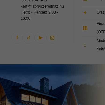
+36 1 766 7467
kert@lapraszerelthaz.hu
⌖
Hétfő - Péntek: 9:00 -
Orsz
16:00
Fina
▥
(OTP
f
▶
Mode
⌂
épít