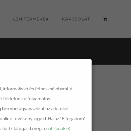
LSH TERMÉKEK
KAPCSOLAT
át, informatívvá és felhasználóbaráttá
t fektetünk a folyamatos
dig beírnod ugyanazokat az adatokat.
z online tevékenységeid. Ha az "Elfogadom"
okie-t), látogasd meg a
süti (cookie)