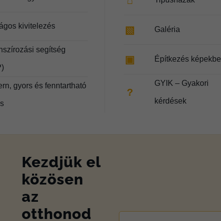
⌂
ágos kivitelezés
▧
Galéria
nszírozási segítség
▣
Építkezés képekb
)
GYIK – Gyakori
rn, gyors és fenntartható
?
kérdések
és
Kezdjük el
közösen
az
otthonod