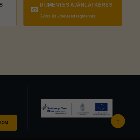
S
DÍJMENTES AJÁNLATKÉRÉS
✉
Gyors és kötelezettségmentes
↑
OZOM