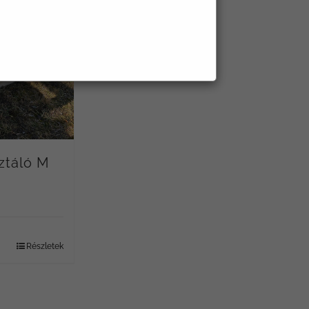
ztáló M
Részletek