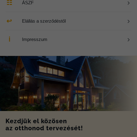
›
☷
ÁSZF
›
↩
Elállás a szerződéstől
›
ℹ
Impresszum
Kezdjük el közösen
az otthonod tervezését!