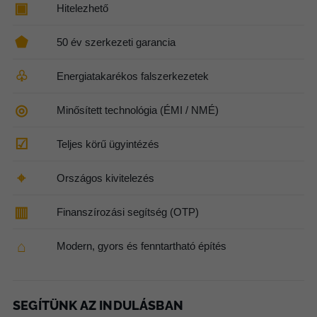
▣
Hitelezhető
⬟
50 év szerkezeti garancia
♧
Energiatakarékos falszerkezetek
◎
Minősített technológia (ÉMI / NMÉ)
☑
Teljes körű ügyintézés
⌖
Országos kivitelezés
▥
Finanszírozási segítség (OTP)
⌂
Modern, gyors és fenntartható építés
SEGÍTÜNK AZ INDULÁSBAN