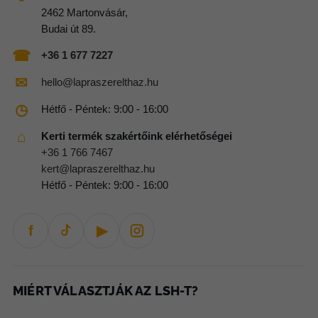
2462 Martonvásár,
Budai út 89.
☎
+36 1 677 7227
✉
hello@lapraszerelthaz.hu
◷
Hétfő - Péntek: 9:00 - 16:00
⌂
Kerti termék szakértőink elérhetőségei
+36 1 766 7467
kert@lapraszerelthaz.hu
Hétfő - Péntek: 9:00 - 16:00
f
▶
MIÉRT VÁLASZTJÁK AZ LSH-T?