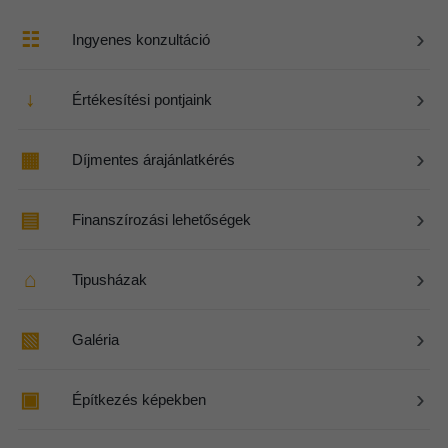
›
☷
Ingyenes konzultáció
›
↓
Értékesítési pontjaink
›
▦
Díjmentes árajánlatkérés
›
▤
Finanszírozási lehetőségek
›
⌂
Tipusházak
›
▧
Galéria
›
▣
Építkezés képekben