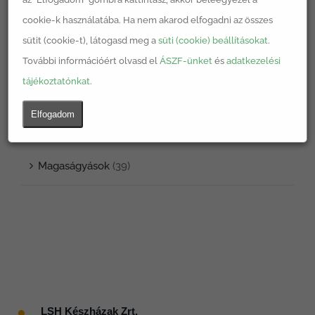
Egyéb
(1)
cookie-k használatába. Ha nem akarod elfogadni az összes
sütit (cookie-t), látogasd meg a
süti (cookie) beállításokat
.
Komposztáló
(2)
További információért olvasd el
ÁSZF-ünket
és
adatkezelési
tájékoztatónkat
.
Könyv
(2)
Elfogadom
LSH termékek
(39)
Magaságyások
(39)
●
LSH Készházak Zrt.