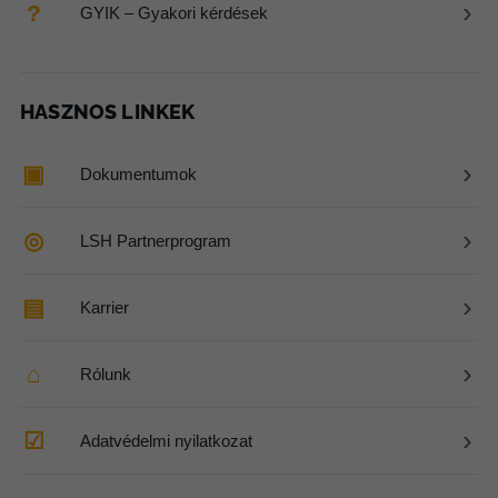
›
?
GYIK – Gyakori kérdések
HASZNOS LINKEK
›
▣
Dokumentumok
›
◎
LSH Partnerprogram
›
▤
Karrier
›
⌂
Rólunk
›
☑
Adatvédelmi nyilatkozat