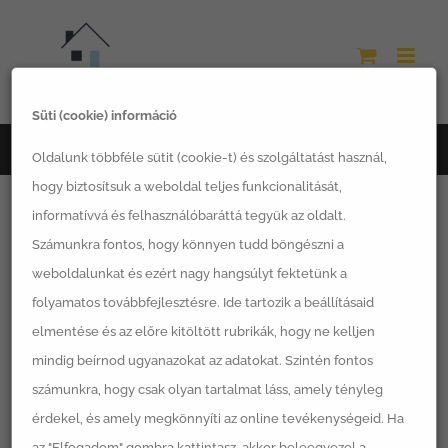
Kihagyás
Süti (cookie) információ
Főoldal
kerti kisházikó
Oldalunk többféle sütit (cookie-t) és szolgáltatást használ,
hogy biztosítsuk a weboldal teljes funkcionalitását,
informatívvá és felhasználóbaráttá tegyük az oldalt.
Számunkra fontos, hogy könnyen tudd böngészni a
weboldalunkat és ezért nagy hangsúlyt fektetünk a
Egy termék se felelt meg a keresésnek.
folyamatos továbbfejlesztésre. Ide tartozik a beállításaid
elmentése és az előre kitöltött rubrikák, hogy ne kelljen
mindig beírnod ugyanazokat az adatokat. Szintén fontos
számunkra, hogy csak olyan tartalmat láss, amely tényleg
érdekel, és amely megkönnyíti az online tevékenységeid. Ha
Termékkategóriák
az "Elfogadom" gombra kattintasz, akkor beleegyezel a