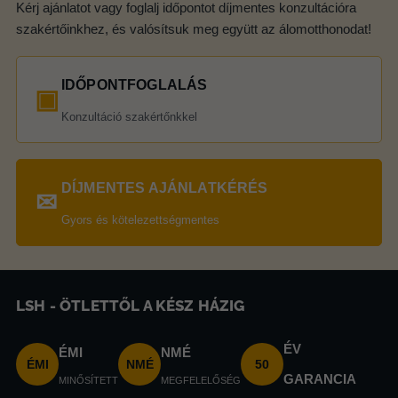
Kérj ajánlatot vagy foglalj időpontot díjmentes konzultációra
szakértőinkhez, és valósítsuk meg együtt az álomotthonodat!
IDŐPONTFOGLALÁS
▣
Konzultáció szakértőnkkel
DÍJMENTES AJÁNLATKÉRÉS
✉
Gyors és kötelezettségmentes
LSH - ÖTLETTŐL A KÉSZ HÁZIG
ÉV
ÉMI
NMÉ
ÉMI
NMÉ
50
GARANCIA
MINŐSÍTETT
MEGFELELŐSÉG