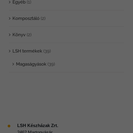
Egyéb
(1)
Komposztáló
(2)
Könyv
(2)
LSH termékek
(39)
Magaságyások
(39)
●
LSH Készházak Zrt.
2462 Martonvásár,