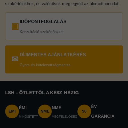
szakértőinkhez, és valósítsuk meg együtt az álomotthonodat!
IDŐPONTFOGLALÁS
▣
Konzultáció szakértőnkkel
DÍJMENTES AJÁNLATKÉRÉS
✉
Gyors és kötelezettségmentes
LSH - ÖTLETTŐL A KÉSZ HÁZIG
ÉV
ÉMI
NMÉ
ÉMI
NMÉ
50
GARANCIA
MINŐSÍTETT
MEGFELELŐSÉG