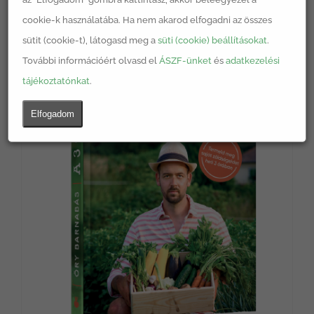
cookie-k használatába. Ha nem akarod elfogadni az összes
Nincs készleten
sütit (cookie-t), látogasd meg a
süti (cookie) beállításokat
.
További információért olvasd el
ÁSZF-ünket
és
adatkezelési
tájékoztatónkat
.
Elfogadom