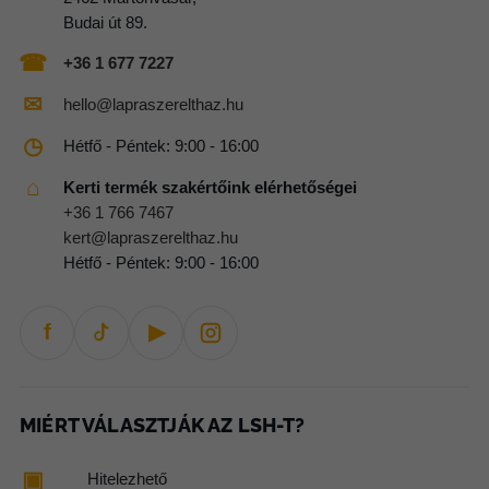
Budai út 89.
☎
+36 1 677 7227
✉
hello@lapraszerelthaz.hu
◷
Hétfő - Péntek: 9:00 - 16:00
⌂
Kerti termék szakértőink elérhetőségei
+36 1 766 7467
kert@lapraszerelthaz.hu
Hétfő - Péntek: 9:00 - 16:00
f
▶
MIÉRT VÁLASZTJÁK AZ LSH-T?
▣
Hitelezhető