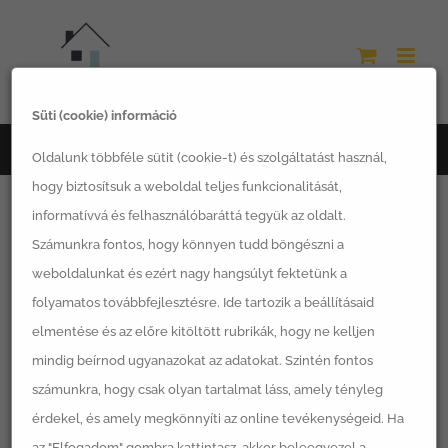
Kihagyás
Süti (cookie) információ
Főoldal
a 3 Órás kert
Oldalunk többféle sütit (cookie-t) és szolgáltatást használ,
hogy biztosítsuk a weboldal teljes funkcionalitását,
informatívvá és felhasználóbaráttá tegyük az oldalt.
Számunkra fontos, hogy könnyen tudd böngészni a
weboldalunkat és ezért nagy hangsúlyt fektetünk a
Rendezés:
Alapértelmezett sorrend
folyamatos továbbfejlesztésre. Ide tartozik a beállításaid
elmentése és az előre kitöltött rubrikák, hogy ne kelljen
12 Termék
mutatása
mindig beírnod ugyanazokat az adatokat. Szintén fontos
számunkra, hogy csak olyan tartalmat láss, amely tényleg
érdekel, és amely megkönnyíti az online tevékenységeid. Ha
az "Elfogadom" gombra kattintasz, akkor beleegyezel a