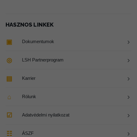
HASZNOS LINKEK
›
▣
Dokumentumok
›
◎
LSH Partnerprogram
›
▤
Karrier
›
⌂
Rólunk
›
☑
Adatvédelmi nyilatkozat
›
☷
ÁSZF