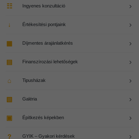
›
☷
Ingyenes konzultáció
›
↓
Értékesítési pontjaink
›
▦
Díjmentes árajánlatkérés
›
▤
Finanszírozási lehetőségek
›
⌂
Tipusházak
›
▧
Galéria
›
▣
Építkezés képekben
›
?
GYIK – Gyakori kérdések