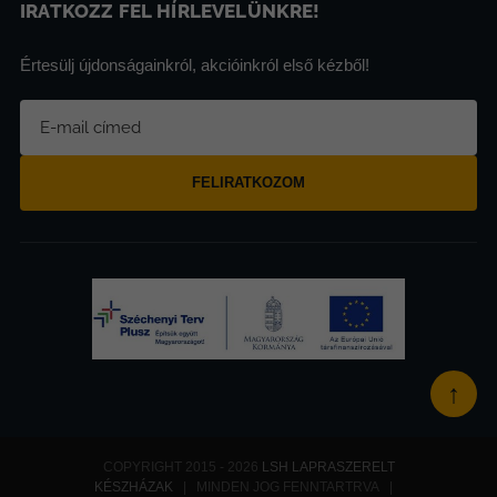
IRATKOZZ FEL HÍRLEVELÜNKRE!
Értesülj újdonságainkról, akcióinkról első kézből!
FELIRATKOZOM
↑
COPYRIGHT 2015 - 2026
LSH LAPRASZERELT
KÉSZHÁZAK
| MINDEN JOG FENNTARTRVA |