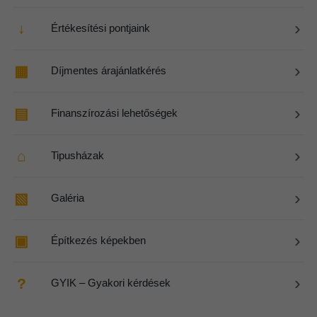
›
↓
Értékesítési pontjaink
›
▦
Díjmentes árajánlatkérés
›
▤
Finanszírozási lehetőségek
›
⌂
Tipusházak
›
▧
Galéria
›
▣
Építkezés képekben
›
?
GYIK – Gyakori kérdések