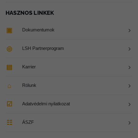
HASZNOS LINKEK
›
▣
Dokumentumok
›
◎
LSH Partnerprogram
›
▤
Karrier
›
⌂
Rólunk
›
☑
Adatvédelmi nyilatkozat
›
☷
ÁSZF