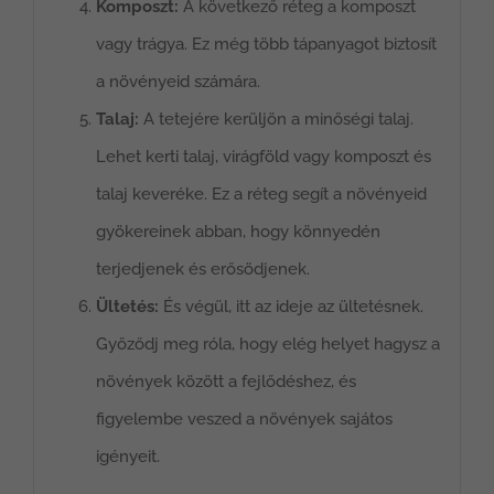
Komposzt:
A következő réteg a komposzt
vagy trágya. Ez még több tápanyagot biztosít
a növényeid számára.
Talaj:
A tetejére kerüljön a minőségi talaj.
Lehet kerti talaj, virágföld vagy komposzt és
talaj keveréke. Ez a réteg segít a növényeid
gyökereinek abban, hogy könnyedén
terjedjenek és erősödjenek.
Ültetés:
És végül, itt az ideje az ültetésnek.
Győződj meg róla, hogy elég helyet hagysz a
növények között a fejlődéshez, és
figyelembe veszed a növények sajátos
igényeit.