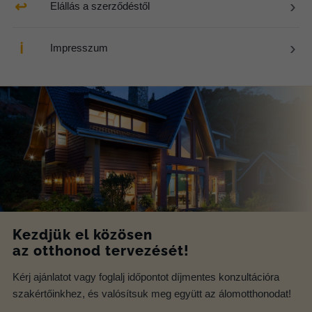
›
↩
Elállás a szerződéstől
›
ℹ
Impresszum
Kezdjük el közösen
az otthonod tervezését!
Kérj ajánlatot vagy foglalj időpontot díjmentes konzultációra
szakértőinkhez, és valósítsuk meg együtt az álomotthonodat!