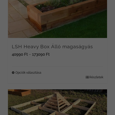
LSH Heavy Box Álló magaságyás
Ártartomány:
40990
Ft
–
173090
Ft
40990 Ft
-
Opciók választása
Részletek
Ennek
173090 Ft
a
terméknek
több
variációja