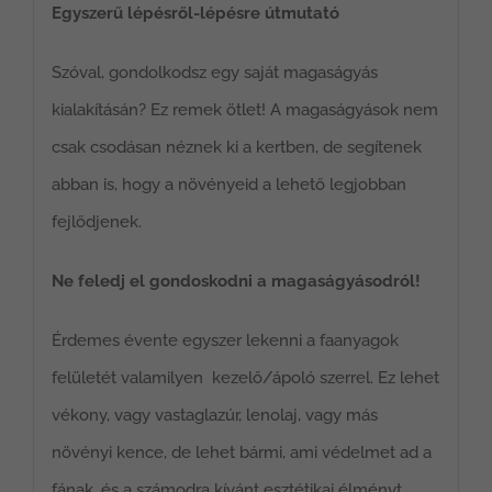
Egyszerű lépésről-lépésre útmutató
Szóval, gondolkodsz egy saját magaságyás
kialakításán? Ez remek ötlet! A magaságyások nem
csak csodásan néznek ki a kertben, de segítenek
abban is, hogy a növényeid a lehető legjobban
fejlődjenek.
Ne feledj el gondoskodni a magaságyásodról!
Érdemes évente egyszer lekenni a faanyagok
felületét valamilyen kezelő/ápoló szerrel. Ez lehet
vékony, vagy vastaglazúr, lenolaj, vagy más
növényi kence, de lehet bármi, ami védelmet ad a
fának, és a számodra kívánt esztétikai élményt