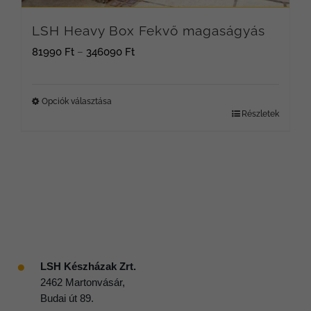
választhatók
LSH Heavy Box Fekvő magaságyás
ki
Ártartomány:
81990
Ft
–
346090
Ft
81990 Ft
-
Opciók választása
Részletek
Ennek
346090 Ft
a
terméknek
több
variációja
van.
A
●
LSH Készházak Zrt.
2462 Martonvásár,
változatok
Budai út 89.
a