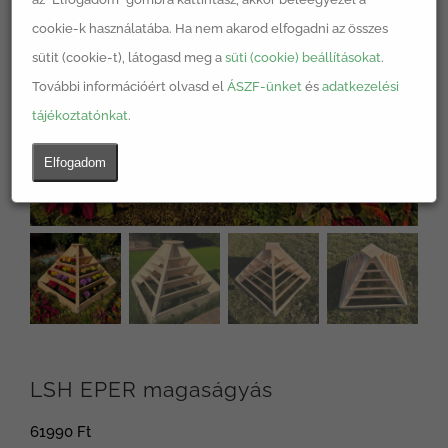
cookie-k használatába. Ha nem akarod elfogadni az összes
sütit (cookie-t), látogasd meg a
süti (cookie) beállításokat
.
További információért olvasd el
ÁSZF-ünket
és
adatkezelési
tájékoztatónkat
.
Elfogadom
LSH EPER magaságyás
61990
Ft