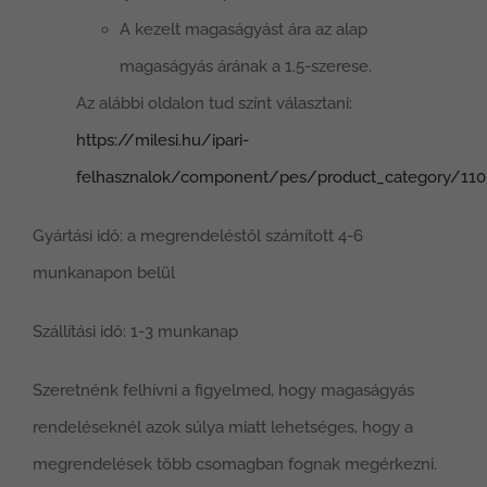
A kezelt magaságyást ára az alap
magaságyás árának a 1.5-szerese.
Az alábbi oldalon tud színt választani:
https://milesi.hu/ipari-
felhasznalok/component/pes/product_category/110
Gyártási idő: a megrendeléstől számított 4-6
munkanapon belül
Szállítási idő: 1-3 munkanap
Szeretnénk felhívni a figyelmed, hogy magaságyás
rendeléseknél azok súlya miatt lehetséges, hogy a
megrendelések több csomagban fognak megérkezni.