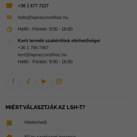
☎
+36 1 677 7227
termékoldalon
✉
hello@lapraszerelthaz.hu
választhatók
◷
Hétfő - Péntek: 9:00 - 16:00
ki
⌂
Kerti termék szakértőink elérhetőségei
+36 1 766 7467
kert@lapraszerelthaz.hu
Hétfő - Péntek: 9:00 - 16:00
f
▶
MIÉRT VÁLASZTJÁK AZ LSH-T?
▣
Hitelezhető
50 év szerkezeti garancia