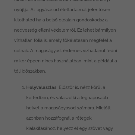
nyújtja. Az ágyásásod élettartalmát jelentősen
kitolhatod ha a belső oldalain gondoskodsz a
nedvesség elleni védelemről. Ez lehet bármilyen
vízhatlan fólia is, amely tökéletesen megfelel a
célnak. A magaságyást érdemes vízhatlanul fedni
mikor éppen nincs használatban, mint a például a
téli időszakban.
Helyválasztás:
Először is, nézz körül a
kertedben, és válaszd ki a legnaposabb
helyet a magaságyásod számára. Mielőtt
azonban hozzáfognál a rétegek
kialakításához, helyezz el egy szövet vagy