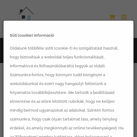
Kihagyás
Süti (cookie) információ
Főoldal
LSH termékek
Magaságyások
Oldalunk többféle sütit (cookie-t) és szolgáltatást használ,
LSH EPER magaságyás
hogy biztosítsuk a weboldal teljes funkcionalitását,
informatívvá és felhasználóbaráttá tegyük az oldalt.
Számunkra fontos, hogy könnyen tudd böngészni a
weboldalunkat és ezért nagy hangsúlyt fektetünk a
folyamatos továbbfejlesztésre. Ide tartozik a beállításaid
elmentése és az előre kitöltött rubrikák, hogy ne kelljen
mindig beírnod ugyanazokat az adatokat. Szintén fontos
számunkra, hogy csak olyan tartalmat láss, amely tényleg
érdekel, és amely megkönnyíti az online tevékenységeid. Ha
az "Elfogadom" gombra kattintasz, akkor beleegyezel a