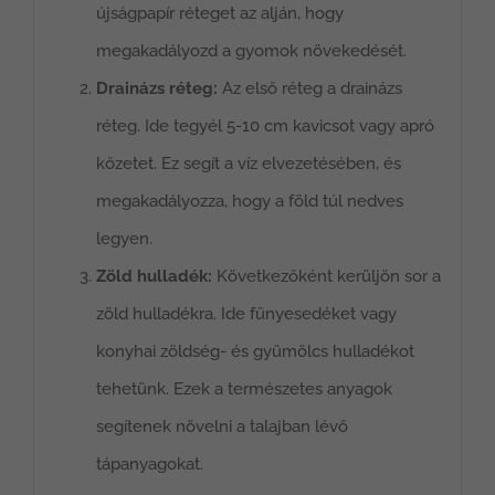
újságpapír réteget az alján, hogy
megakadályozd a gyomok növekedését.
Drainázs réteg:
Az első réteg a drainázs
réteg. Ide tegyél 5-10 cm kavicsot vagy apró
kőzetet. Ez segít a víz elvezetésében, és
megakadályozza, hogy a föld túl nedves
legyen.
Zöld hulladék:
Következőként kerüljön sor a
zöld hulladékra. Ide fűnyesedéket vagy
konyhai zöldség- és gyümölcs hulladékot
tehetünk. Ezek a természetes anyagok
segítenek növelni a talajban lévő
tápanyagokat.