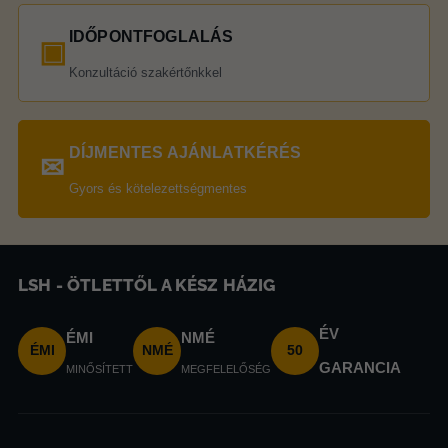
IDŐPONTFOGLALÁS
▣
Konzultáció szakértőnkkel
DÍJMENTES AJÁNLATKÉRÉS
✉
Gyors és kötelezettségmentes
LSH - ÖTLETTŐL A KÉSZ HÁZIG
ÉV
ÉMI
NMÉ
ÉMI
NMÉ
50
GARANCIA
MINŐSÍTETT
MEGFELELŐSÉG