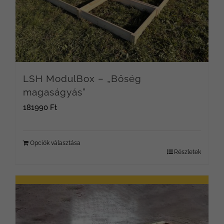
van.
A
változatok
a
LSH ModulBox – „Bőség
termékoldalon
magaságyás”
választhatók
181990
Ft
ki
Opciók választása
Részletek