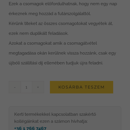
Ezek a csomagok előfordulhatnak, hogy nem egy nap
érkeznek meg hozzád a futárszolgálattól.
Kérünk titeket az összes csomagotokat vegyétek át,
ezek nem duplikált feladások.
Azokat a csomagokat amik a csomagátvétel
megtagadása okán kerülnek vissza hozzánk, csak egy
újbóli szállítási díj ellenében tudjuk újra feladni.
KOSÁRBA TESZEM
LSH
EPER
magaságyás
Kerti termékekkel kapcsolatban szakértő
mennyiség
kollégáinkat ezen a számon hívhatja:
+36 1 766 7467