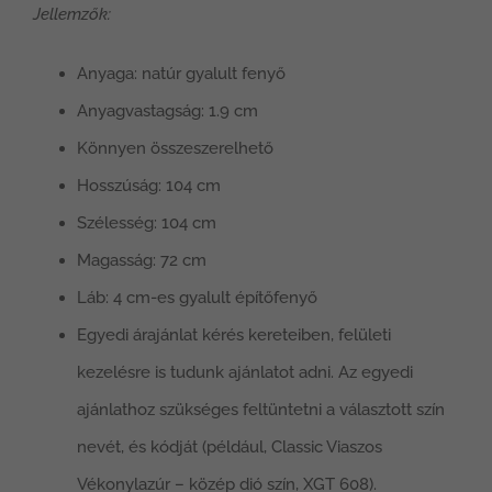
Jellemzők:
Anyaga: natúr gyalult fenyő
Anyagvastagság: 1.9 cm
Könnyen összeszerelhető
Hosszúság: 104 cm
Szélesség: 104 cm
Magasság: 72 cm
Láb: 4 cm-es gyalult építőfenyő
Egyedi árajánlat kérés kereteiben, felületi
kezelésre is tudunk ajánlatot adni. Az egyedi
ajánlathoz szükséges feltüntetni a választott szín
nevét, és kódját (például, Classic Viaszos
Vékonylazúr – közép dió szín, XGT 608).