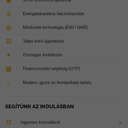
⬟
♧
Energiatakarékos falszerkezetek
◎
Minősített technológia (ÉMI / NMÉ)
☑
Teljes körű ügyintézés
⌖
Országos kivitelezés
▥
Finanszírozási segítség (OTP)
⌂
Modern, gyors és fenntartható építés
SEGÍTÜNK AZ INDULÁSBAN
›
☷
Ingyenes konzultáció