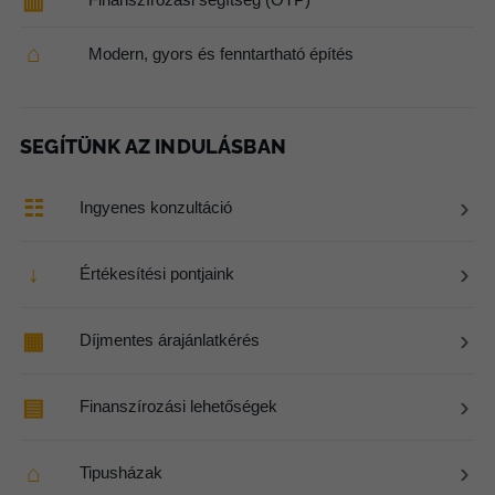
▥
⌂
Modern, gyors és fenntartható építés
SEGÍTÜNK AZ INDULÁSBAN
›
☷
Ingyenes konzultáció
›
↓
Értékesítési pontjaink
›
▦
Díjmentes árajánlatkérés
›
▤
Finanszírozási lehetőségek
›
⌂
Tipusházak