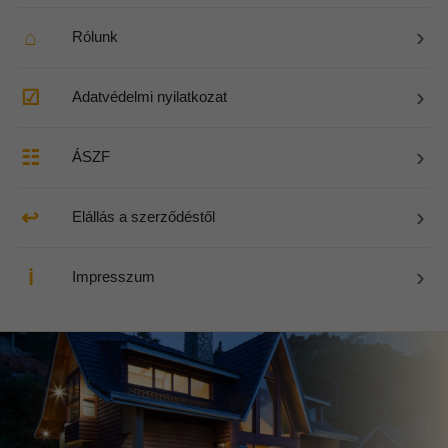
›
⌂
Rólunk
›
☑
Adatvédelmi nyilatkozat
›
☷
ÁSZF
›
↩
Elállás a szerződéstől
›
ℹ
Impresszum