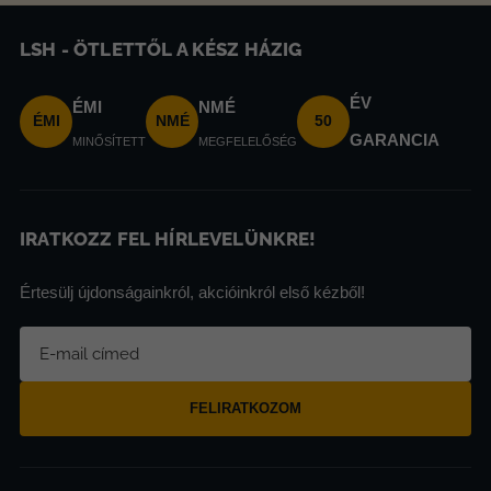
LSH - ÖTLETTŐL A KÉSZ HÁZIG
ÉV
ÉMI
NMÉ
ÉMI
NMÉ
50
GARANCIA
MINŐSÍTETT
MEGFELELŐSÉG
IRATKOZZ FEL HÍRLEVELÜNKRE!
Értesülj újdonságainkról, akcióinkról első kézből!
FELIRATKOZOM