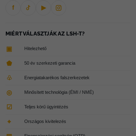
f
▶
MIÉRT VÁLASZTJÁK AZ LSH-T?
▣
Hitelezhető
⬟
50 év szerkezeti garancia
♧
Energiatakarékos falszerkezetek
◎
Minősített technológia (ÉMI / NMÉ)
☑
Teljes körű ügyintézés
⌖
Országos kivitelezés
Finanszírozási segítség (OTP)