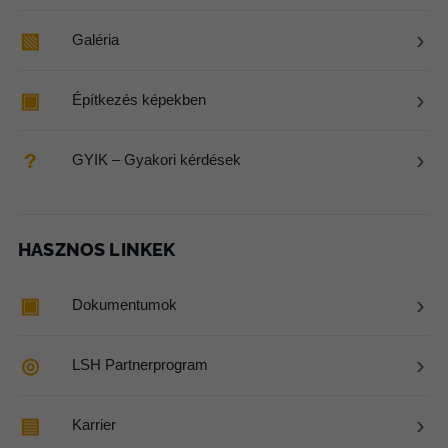
›
▧
Galéria
›
▣
Építkezés képekben
›
?
GYIK – Gyakori kérdések
HASZNOS LINKEK
›
▣
Dokumentumok
›
◎
LSH Partnerprogram
›
▤
Karrier