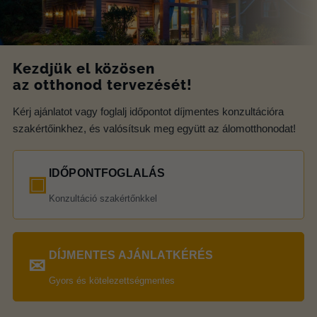
Kezdjük el közösen
az otthonod tervezését!
Kérj ajánlatot vagy foglalj időpontot díjmentes konzultációra
szakértőinkhez, és valósítsuk meg együtt az álomotthonodat!
IDŐPONTFOGLALÁS
▣
Konzultáció szakértőnkkel
DÍJMENTES AJÁNLATKÉRÉS
✉
Gyors és kötelezettségmentes