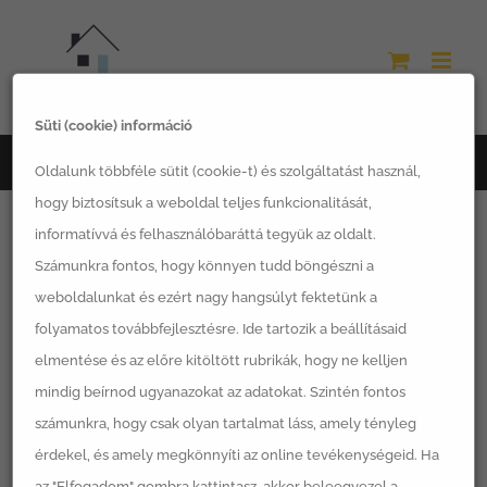
Kihagyás
Süti (cookie) információ
Főoldal
Pomáz
Oldalunk többféle sütit (cookie-t) és szolgáltatást használ,
hogy biztosítsuk a weboldal teljes funkcionalitását,
informatívvá és felhasználóbaráttá tegyük az oldalt.
Számunkra fontos, hogy könnyen tudd böngészni a
weboldalunkat és ezért nagy hangsúlyt fektetünk a
folyamatos továbbfejlesztésre. Ide tartozik a beállításaid
elmentése és az előre kitöltött rubrikák, hogy ne kelljen
mindig beírnod ugyanazokat az adatokat. Szintén fontos
számunkra, hogy csak olyan tartalmat láss, amely tényleg
érdekel, és amely megkönnyíti az online tevékenységeid. Ha
az "Elfogadom" gombra kattintasz, akkor beleegyezel a