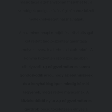
másik tagja a zuhanyzóban frissülhet fel, a
vendégek pedig a közösségi zónához közeli
mellékhelyiséget használhatják.
A ház mindennapi rendjét és letisztultságát
két rejtett tároló-szentély garantálja,
amelyek leveszik a terhet a lakóterekről. A
konyha közvetlen szomszédságában
elhelyezett
1.3 négyzetméteres kamra
gondoskodik arról, hogy az élelmiszerek
és a konyhai kisgépek mindig kéznél
legyenek,
mégis rejtve maradjanak.
A
közlekedőből nyíló 2.9 négyzetméteres
gardrób
pedig tökéletesen elnyeli a