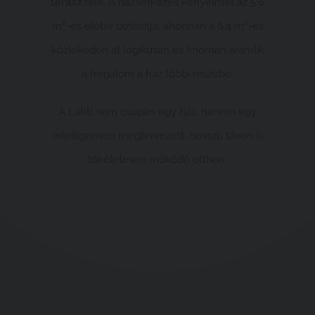
terasz
felé. A hazaérkezés kényelmét az 5.6
m²-es előtér biztosítja, ahonnan a 6.4 m²-es
közlekedőn át logikusan és finoman áramlik
a forgalom a ház többi részébe.
A Lahti nem csupán egy ház, hanem egy
intelligensen megtervezett, hosszú távon is
tökéletesen működő otthon.