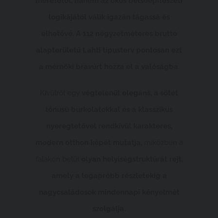
méretétől, hanem az okos belsőépítészeti
logikájától válik igazán tágassá és
élhetővé. A 112 négyzetméteres bruttó
alapterületű Lahti típusterv pontosan ezt
a mérnöki bravúrt hozza el a valóságba.
Kívülről egy
végtelenül elegáns, a sötét
tónusú burkolatokkal és a klasszikus
nyeregtetővel rendkívül karakteres,
modern otthon képét mutatja,
miközben a
falakon belül
olyan helyiségstruktúrát rejt,
amely a legapróbb részletekig a
nagycsaládosok mindennapi kényelmét
szolgálja.