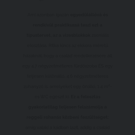
Ami azonban igazán
egyedülállóvá és
rendkívül praktikussá teszi ezt a
típustervet, az a vizesblokkok
zseniális
elosztása. Ritka kincs az ekkora méretű
házaknál, hogy a család rendelkezésére áll
egy 4.7 négyzetméteres fürdőszoba ÉS egy
teljesen különálló, 4.6 négyzetméteres
zuhanyzó is, amelyeket egy önálló, 1.4 m²-
es WC egészít ki.
Ez a felosztás
gyakorlatilag teljesen felszámolja a
reggeli rohanás közbeni feszültséget:
amíg valaki a kádban lazít, addig a család