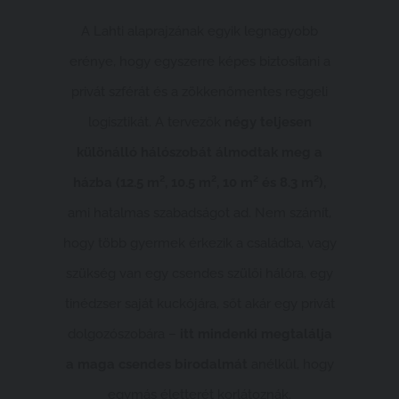
A Lahti alaprajzának egyik legnagyobb
erénye, hogy egyszerre képes biztosítani a
privát szférát és a zökkenőmentes reggeli
logisztikát. A tervezők
négy teljesen
különálló hálószobát álmodtak meg a
házba (12.5 m², 10.5 m², 10 m² és 8.3 m²),
ami hatalmas szabadságot ad. Nem számít,
hogy több gyermek érkezik a családba, vagy
szükség van egy csendes szülői hálóra, egy
tinédzser saját kuckójára, sőt akár egy privát
dolgozószobára –
itt mindenki megtalálja
a maga csendes birodalmát
anélkül, hogy
egymás életterét korlátoznák.