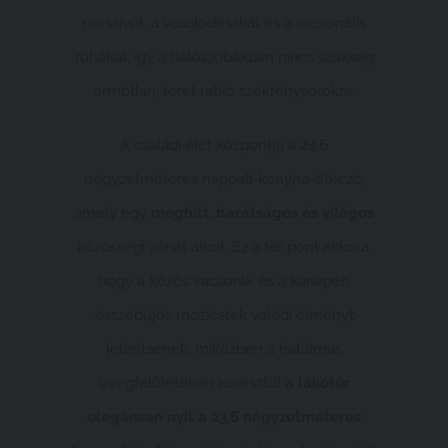
porszívót, a vasalódeszkát és a szezonális
ruhákat, így a hálószobákban nincs szükség
ormótlan, teret rabló szekrénysorokra.
A családi élet központja a 24.6
négyzetméteres nappali-konyha-étkező,
amely egy
meghitt, barátságos és világos
közösségi zónát alkot. Ez a tér pont akkora,
hogy a közös vacsorák és a kanapén
összebújós moziestek valódi élményt
jelentsenek, miközben a hatalmas
üvegfelületeken keresztül
a lakótér
elegánsan nyit a 23.6 négyzetméteres