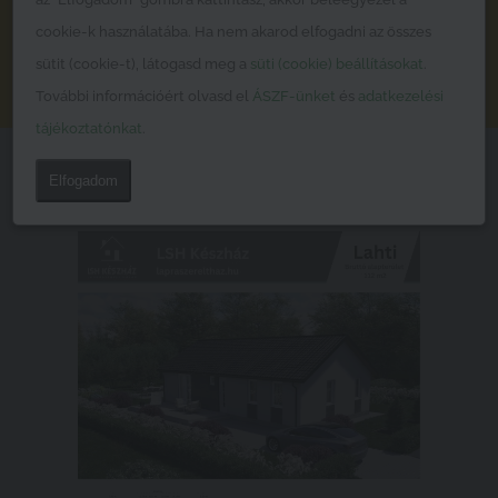
típusterv
cookie-k használatába. Ha nem akarod elfogadni az összes
sütit (cookie-t), látogasd meg a
süti (cookie) beállításokat
.
DÍJMENTES ÁRAJÁNLATKÉRÉS
További információért olvasd el
ÁSZF-ünket
és
adatkezelési
tájékoztatónkat
.
Adatlap és árak
Elfogadom