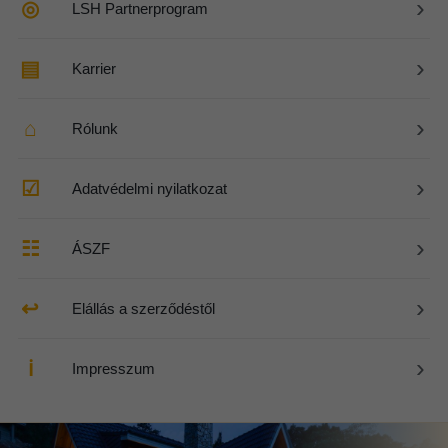
›
◎
LSH Partnerprogram
›
▤
Karrier
›
⌂
Rólunk
›
☑
Adatvédelmi nyilatkozat
›
☷
ÁSZF
›
↩
Elállás a szerződéstől
›
ℹ
Impresszum