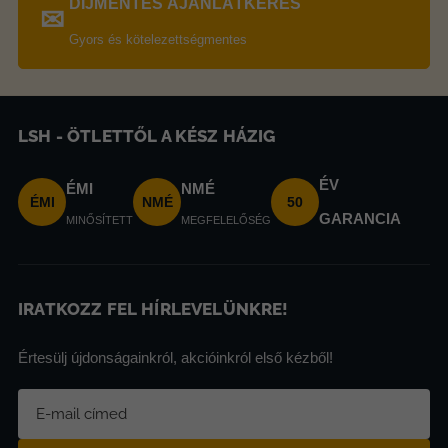
DÍJMENTES AJÁNLATKÉRÉS
✉
Gyors és kötelezettségmentes
LSH - ÖTLETTŐL A KÉSZ HÁZIG
ÉV
ÉMI
NMÉ
ÉMI
NMÉ
50
GARANCIA
MINŐSÍTETT
MEGFELELŐSÉG
IRATKOZZ FEL HÍRLEVELÜNKRE!
Értesülj újdonságainkról, akcióinkról első kézből!