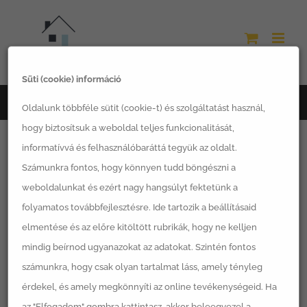
Kihagyás
Süti (cookie) információ
Főoldal
Virág Bettina
Oldalunk többféle sütit (cookie-t) és szolgáltatást használ,
hogy biztosítsuk a weboldal teljes funkcionalitását,
informatívvá és felhasználóbaráttá tegyük az oldalt.
Számunkra fontos, hogy könnyen tudd böngészni a
About
Virág Bettina
weboldalunkat és ezért nagy hangsúlyt fektetünk a
folyamatos továbbfejlesztésre. Ide tartozik a beállításaid
A szerző nem adott nem adott meg
elmentése és az előre kitöltött rubrikák, hogy ne kelljen
minden adatot.
mindig beírnod ugyanazokat az adatokat. Szintén fontos
So far Virág Bettina has created 0 blog
számunkra, hogy csak olyan tartalmat láss, amely tényleg
érdekel, és amely megkönnyíti az online tevékenységeid. Ha
entries.
az "Elfogadom" gombra kattintasz, akkor beleegyezel a