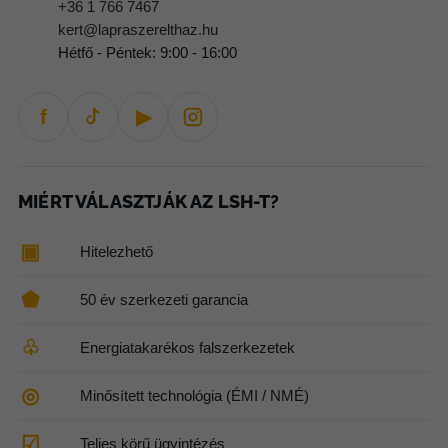
+36 1 766 7467
kert@lapraszerelthaz.hu
Hétfő - Péntek: 9:00 - 16:00
f
▶
MIÉRT VÁLASZTJÁK AZ LSH-T?
▣
Hitelezhető
⬟
50 év szerkezeti garancia
♧
Energiatakarékos falszerkezetek
◎
Minősített technológia (ÉMI / NMÉ)
☑
Teljes körű ügyintézés