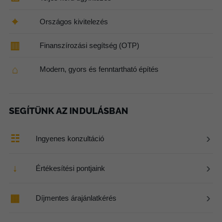
⌖
Országos kivitelezés
▥
Finanszírozási segítség (OTP)
⌂
Modern, gyors és fenntartható építés
SEGÍTÜNK AZ INDULÁSBAN
›
☷
Ingyenes konzultáció
›
↓
Értékesítési pontjaink
›
▦
Díjmentes árajánlatkérés