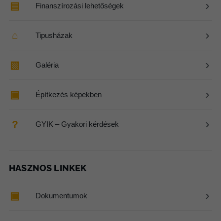
›
▤
Finanszírozási lehetőségek
›
⌂
Tipusházak
›
▧
Galéria
›
▣
Építkezés képekben
›
?
GYIK – Gyakori kérdések
HASZNOS LINKEK
›
▣
Dokumentumok