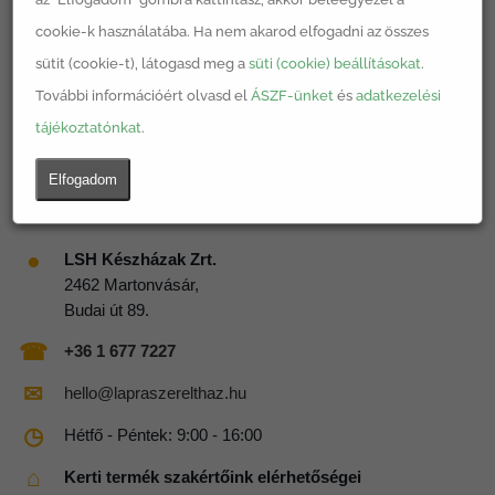
cookie-k használatába. Ha nem akarod elfogadni az összes
sütit (cookie-t), látogasd meg a
süti (cookie) beállításokat
.
További információért olvasd el
ÁSZF-ünket
és
adatkezelési
tájékoztatónkat
.
Elfogadom
●
LSH Készházak Zrt.
2462 Martonvásár,
Budai út 89.
☎
+36 1 677 7227
✉
hello@lapraszerelthaz.hu
◷
Hétfő - Péntek: 9:00 - 16:00
⌂
Kerti termék szakértőink elérhetőségei