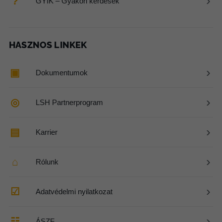
›
?
GYIK – Gyakori kérdések
HASZNOS LINKEK
›
▣
Dokumentumok
›
◎
LSH Partnerprogram
›
▤
Karrier
›
⌂
Rólunk
›
☑
Adatvédelmi nyilatkozat
›
☷
ÁSZF