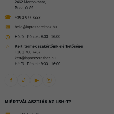
2462 Martonvásár,
Budai út 89.
☎
+36 1 677 7227
✉
hello@lapraszerelthaz.hu
◷
Hétfő - Péntek: 9:00 - 16:00
⌂
Kerti termék szakértőink elérhetőségei
+36 1 766 7467
kert@lapraszerelthaz.hu
Hétfő - Péntek: 9:00 - 16:00
f
▶
MIÉRT VÁLASZTJÁK AZ LSH-T?