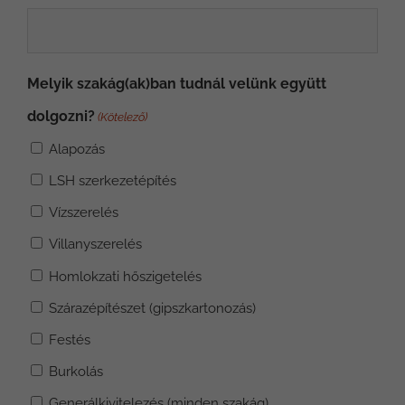
Melyik szakág(ak)ban tudnál velünk együtt
dolgozni?
(Kötelező)
Alapozás
LSH szerkezetépítés
Vízszerelés
Villanyszerelés
Homlokzati hőszigetelés
Szárazépítészet (gipszkartonozás)
Festés
Burkolás
Generálkivitelezés (minden szakág)