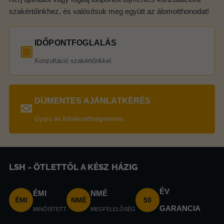
szakértőinkhez, és valósítsuk meg együtt az álomotthonodat!
IDŐPONTFOGLALÁS
▣
Konzultáció szakértőnkkel
DÍJMENTES AJÁNLATKÉRÉS
✉
Gyors és kötelezettségmentes
LSH - ÖTLETTŐL A KÉSZ HÁZIG
ÉV
ÉMI
NMÉ
ÉMI
NMÉ
50
GARANCIA
MINŐSÍTETT
MEGFELELŐSÉG