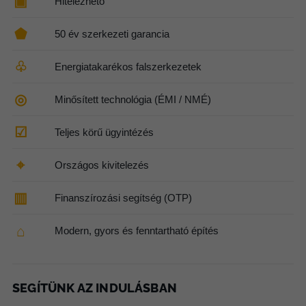
▣
Hitelezhető
⬟
50 év szerkezeti garancia
♧
Energiatakarékos falszerkezetek
◎
Minősített technológia (ÉMI / NMÉ)
☑
Teljes körű ügyintézés
⌖
Országos kivitelezés
▥
Finanszírozási segítség (OTP)
⌂
Modern, gyors és fenntartható építés
SEGÍTÜNK AZ INDULÁSBAN