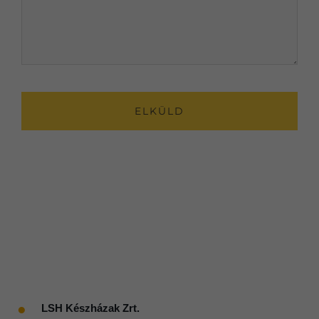
CAPTCHA
●
LSH Készházak Zrt.