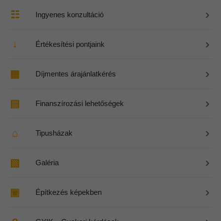
›
☷
Ingyenes konzultáció
›
↓
Értékesítési pontjaink
›
▦
Díjmentes árajánlatkérés
›
▤
Finanszírozási lehetőségek
›
⌂
Tipusházak
›
▧
Galéria
›
▣
Építkezés képekben