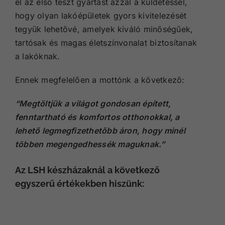
el az első teszt gyártást azzal a küldetéssel,
hogy olyan lakóépületek gyors kivitelezését
tegyük lehetővé, amelyek kiváló minőségűek,
tartósak és
magas életszínvonalat
biztosítanak
a lakóknak.
Ennek megfelelően a mottónk a következő:
“Megtöltjük a világot gondosan épített,
fenntartható és komfortos otthonokkal, a
lehető legmegfizethetőbb áron, hogy minél
többen megengedhessék maguknak.”
Az LSH készházaknál a következő
egyszerű értékekben hiszünk: