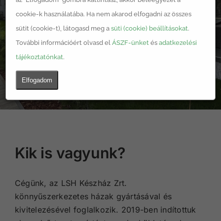
kivitelező partnerként!
cookie-k használatába. Ha nem akarod elfogadni az összes
sütit (cookie-t), látogasd meg a
süti (cookie) beállításokat
.
További információért olvasd el
ÁSZF-ünket
és
adatkezelési
tájékoztatónkat
.
Elfogadom
Kik is vagyunk?
Cégünk, az LSH Készház Zrt.
könnyűszerkezetes házak gyártásával és
kivitelezésével foglalkozik. 2019-ben indítottuk