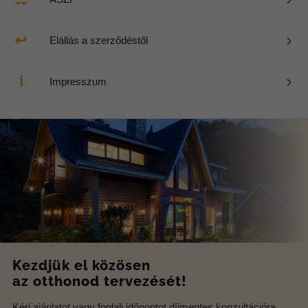
›
↩
Elállás a szerződéstől
›
ℹ
Impresszum
Kezdjük el közösen
az otthonod tervezését!
Kérj ajánlatot vagy foglalj időpontot díjmentes konzultációra