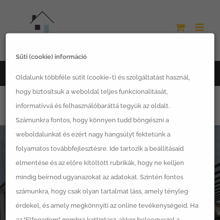
Kihagyás
Süti (cookie) információ
Főoldal
Csatlakozz hozzánk kivitelező partnerként!
Oldalunk többféle sütit (cookie-t) és szolgáltatást használ,
hogy biztosítsuk a weboldal teljes funkcionalitását,
informatívvá és felhasználóbaráttá tegyük az oldalt.
Számunkra fontos, hogy könnyen tudd böngészni a
weboldalunkat és ezért nagy hangsúlyt fektetünk a
folyamatos továbbfejlesztésre. Ide tartozik a beállításaid
elmentése és az előre kitöltött rubrikák, hogy ne kelljen
mindig beírnod ugyanazokat az adatokat. Szintén fontos
LSH Készházak Zrt.
számunkra, hogy csak olyan tartalmat láss, amely tényleg
Csatlakozz hozzánk
érdekel, és amely megkönnyíti az online tevékenységeid. Ha
az "Elfogadom" gombra kattintasz, akkor beleegyezel a