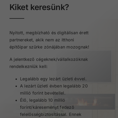
Kiket keresünk?
Nyitott, megbízható és digitálisan érett
partnereket, akik nem az itthoni
építőipar szürke zónájában mozognak!
A jelentkező cégeknek/vállalkozóknak
rendelkezniük kell:
Legalább egy lezárt üzleti évvel.
A lezárt üzleti évben legalább 20
millió forint bevétellel.
Élő, legalább 10 millió
forint/káreseményt fedező
felelősségbiztosítással. Ennek