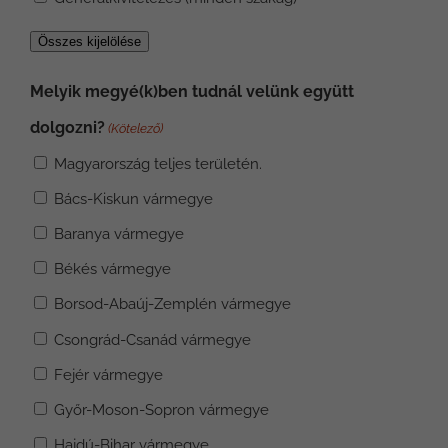
Összes kijelölése
Melyik megyé(k)ben tudnál velünk együtt
dolgozni?
(Kötelező)
Magyarország teljes területén.
Bács-Kiskun vármegye
Baranya vármegye
Békés vármegye
Borsod-Abaúj-Zemplén vármegye
Csongrád-Csanád vármegye
Fejér vármegye
Győr-Moson-Sopron vármegye
Hajdú-Bihar vármegye