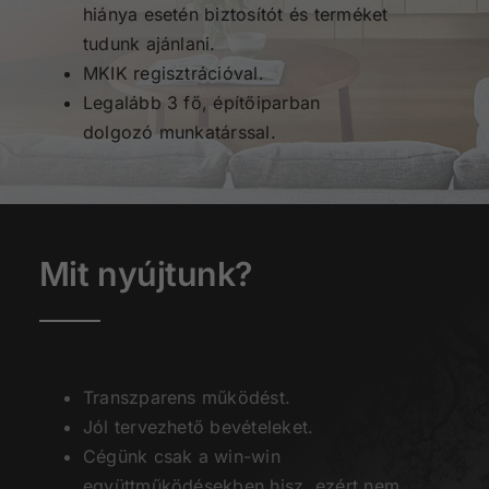
hiánya esetén biztosítót és terméket
tudunk ajánlani.
MKIK regisztrációval.
Legalább 3 fő, építőiparban
dolgozó munkatárssal.
Mit nyújtunk?
Transzparens működést.
Jól tervezhető bevételeket.
Cégünk csak a win-win
együttműködésekben hisz, ezért nem