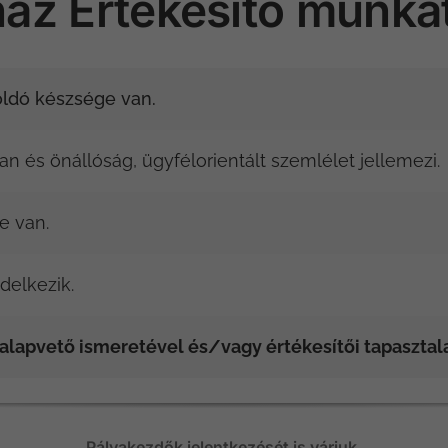
zház Értékesítő munk
ldó készsége van.
 és önállóság, ügyfélorientált szemlélet jellemezi.
e van.
delkezik.
 alapvető ismeretével és/vagy értékesítői tapasztal
Pályakezdők jelentkezését is várjuk.