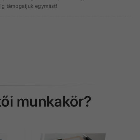
dig támogatjuk egymást!
ítői munkakör?