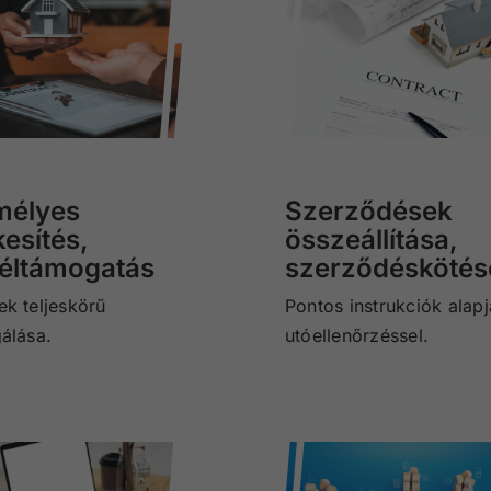
mélyes
Szerződések
kesítés,
összeállítása,
éltámogatás
szerződéskötés
ek teljeskörű
Pontos instrukciók alapj
gálása.
utóellenőrzéssel.