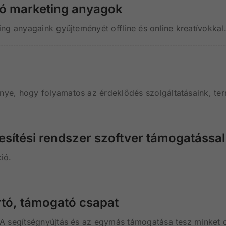
tó marketing anyagok
ng anyagaink gyűjteményét offline és online kreatívokkal
e, hogy folyamatos az érdeklődés szolgáltatásaink, term
kesítési rendszer szoftver támogatással
ió.
rtó, támogató csapat
A segítségnyújtás és az egymás támogatása tesz minket 