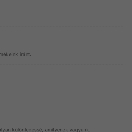
.
ékeink iránt.
olyan különlegessé, amilyenek vagyunk.