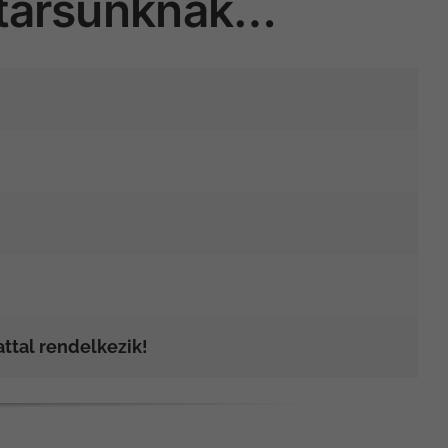
atársunknak…
attal rendelkezik!