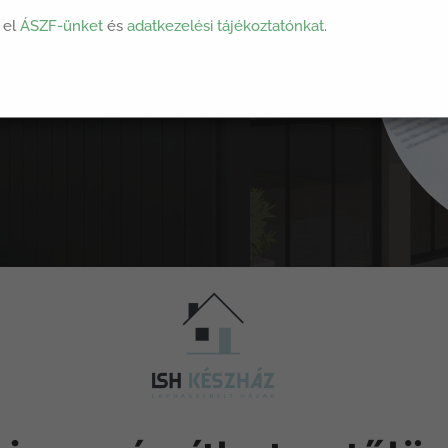
munkatársainkat keressük
 el
ÁSZF-ünket
és
adatkezelési tájékoztatónkat
.
 proaktív, ha jellemző
olyamatok kialakításához,