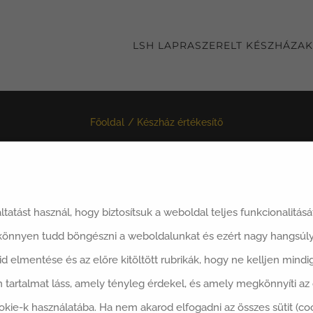
LSH LAPRASZERELT KÉSZHÁZAK
Főoldal
Készház értékesítő
áltatást használ, hogy biztosítsuk a weboldal teljes funkcionalitás
 könnyen tudd böngészni a weboldalunkat és ezért nagy hangsúly
ői pozíció
said elmentése és az előre kitöltött rubrikák, hogy ne kelljen min
 tartalmat láss, amely tényleg érdekel, és amely megkönnyíti a
okie-k használatába. Ha nem akarod elfogadni az összes sütit (co