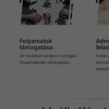
Folyamatok
Admi
támogatása
fela
Az irodában dolgozó kollégák
Irodai 
folyamatainak támogatása.
kapcso
teendő