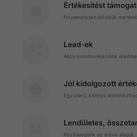
Értékesítést támoga
Folyamatosan bővítjük martketi
Lead-ek
Aktív kommunikációnk eredmény
Jól kidolgozott érté
Egyszerű, könnyű adminisztrác
Lendületes, összeta
Közösségünk az erőnk alapja. 