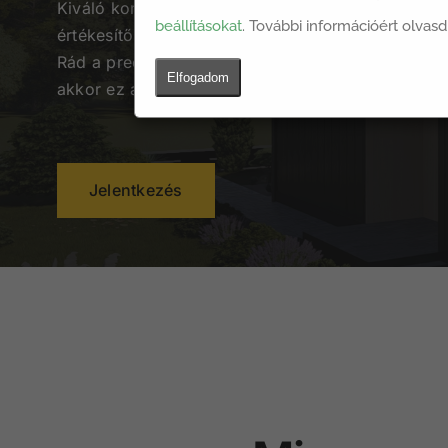
Kiváló kommunikációs készséggel rendelkező új 
beállításokat
. További információért olvasd
értékesítői munkakörbe! Ha precíz vagy, önálló és
Rád a precizitás és szeretsz hozzájárulni a napi f
Elfogadom
akkor ez az állás Neked szól!
Jelentkezés