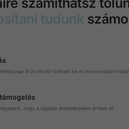
ire számíthatsz tőlü
osítani tudunk
számo
ás
(hétköznap 8:00-16:00) tölthető be és martonvásári irod
i támogatás
megadunk, hogy a legjobb eredményeket érhesd el!