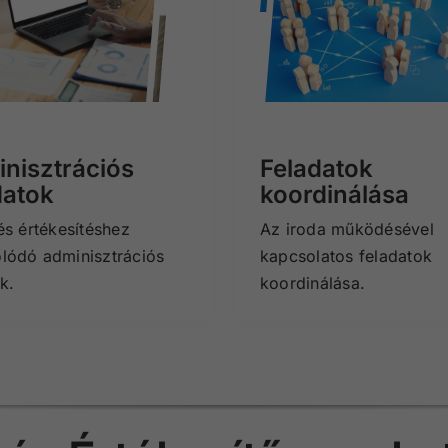
nisztrációs
Feladatok
datok
koordinálása
és értékesítéshez
Az iroda működésével
lódó adminisztrációs
kapcsolatos feladatok
k.
koordinálása.