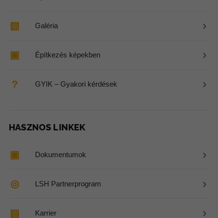
›
▧
Galéria
›
▣
Építkezés képekben
›
?
GYIK – Gyakori kérdések
HASZNOS LINKEK
›
▣
Dokumentumok
›
◎
LSH Partnerprogram
›
▤
Karrier