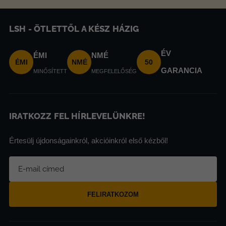
LSH - ÖTLETTŐL A KÉSZ HÁZIG
ÉV
ÉMI
NMÉ
ÉMI
NMÉ
50
GARANCIA
MINŐSÍTETT
MEGFELELŐSÉG
IRATKOZZ FEL HÍRLEVELÜNKRE!
Értesülj újdonságainkról, akcióinkról első kézből!
FELIRATKOZOM