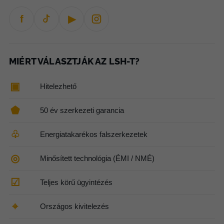
f
▶
MIÉRT VÁLASZTJÁK AZ LSH-T?
▣
Hitelezhető
⬟
50 év szerkezeti garancia
♧
Energiatakarékos falszerkezetek
◎
Minősített technológia (ÉMI / NMÉ)
☑
Teljes körű ügyintézés
⌖
Országos kivitelezés