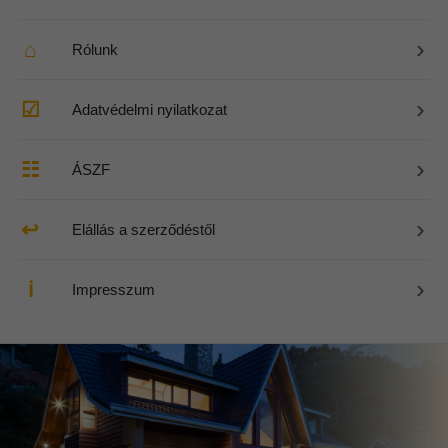
›
⌂
Rólunk
›
☑
Adatvédelmi nyilatkozat
›
☷
ÁSZF
›
↩
Elállás a szerződéstől
›
ℹ
Impresszum