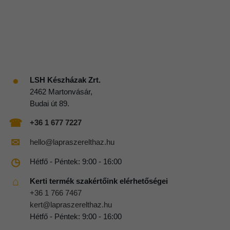
●
LSH Készházak Zrt.
2462 Martonvásár,
Budai út 89.
☎
+36 1 677 7227
✉
hello@lapraszerelthaz.hu
◷
Hétfő - Péntek: 9:00 - 16:00
⌂
Kerti termék szakértőink elérhetőségei
+36 1 766 7467
kert@lapraszerelthaz.hu
Hétfő - Péntek: 9:00 - 16:00