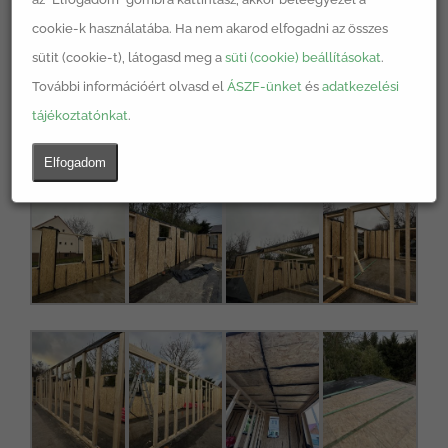
cookie-k használatába. Ha nem akarod elfogadni az összes
sütit (cookie-t), látogasd meg a
süti (cookie) beállításokat
.
További információért olvasd el
ÁSZF-ünket
és
adatkezelési
tájékoztatónkat
.
Elfogadom