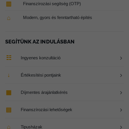
▥
Finanszírozási segítség (OTP)
⌂
Modern, gyors és fenntartható építés
SEGÍTÜNK AZ INDULÁSBAN
›
☷
Ingyenes konzultáció
›
↓
Értékesítési pontjaink
›
▦
Díjmentes árajánlatkérés
›
▤
Finanszírozási lehetőségek
›
⌂
Tipusházak