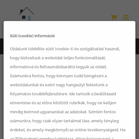
Kihagyás
Süti (cookie) információ
Főoldal
Felcsút
Oldalunk többféle sütit (cookie-t) és szolgáltatást használ,
hogy biztosítsuk a weboldal teljes funkcionalitását,
informatívvá és felhasználóbaráttá tegyük az oldalt.
Számunkra fontos, hogy könnyen tudd böngészni a
weboldalunkat és ezért nagy hangsúlyt fektetünk a
folyamatos továbbfejlesztésre. Ide tartozik a beállításaid
elmentése és az előre kitöltött rubrikák, hogy ne kelljen
mindig beírnod ugyanazokat az adatokat. Szintén fontos
számunkra, hogy csak olyan tartalmat láss, amely tényleg
érdekel, és amely megkönnyíti az online tevékenységeid. Ha
az "Elfogadom" gombra kattintasz, akkor beleegyezel a