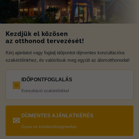
Kezdjük el közösen
az otthonod tervezését!
Kérj ajánlatot vagy foglalj időpontot díjmentes konzultációra
szakértőinkhez, és valósítsuk meg együtt az álomotthonodat!
IDŐPONTFOGLALÁS
▣
Konzultáció szakértőnkkel
DÍJMENTES AJÁNLATKÉRÉS
✉
Gyors és kötelezettségmentes