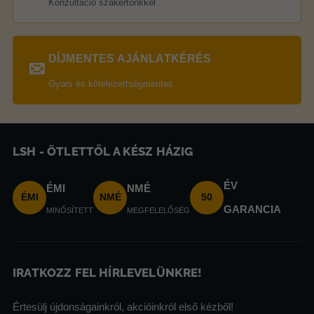
Konzultáció szakértőnkkel
DÍJMENTES AJÁNLATKÉRÉS
✉
Gyors és kötelezettségmentes
LSH - ÖTLETTŐL A KÉSZ HÁZIG
ÉV
ÉMI
NMÉ
ÉMI
NMÉ
50
GARANCIA
MINŐSÍTETT
MEGFELELŐSÉG
IRATKOZZ FEL HÍRLEVELÜNKRE!
Értesülj újdonságainkról, akcióinkról első kézből!