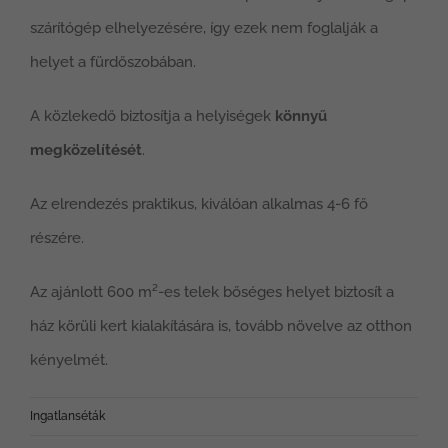
szárítógép elhelyezésére, így ezek nem foglalják a
helyet a fürdőszobában.
A közlekedő biztosítja a helyiségek
könnyű
megközelítését
.
Az elrendezés praktikus, kiválóan alkalmas 4-6 fő
részére.
Az ajánlott 600 m²-es telek bőséges helyet biztosít a
ház körüli kert kialakítására is, tovább növelve az otthon
kényelmét.
Ingatlanséták