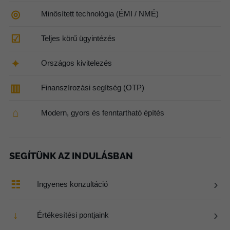
◎
Minősített technológia (ÉMI / NMÉ)
☑
Teljes körű ügyintézés
⌖
Országos kivitelezés
▥
Finanszírozási segítség (OTP)
⌂
Modern, gyors és fenntartható építés
SEGÍTÜNK AZ INDULÁSBAN
›
☷
Ingyenes konzultáció
›
↓
Értékesítési pontjaink