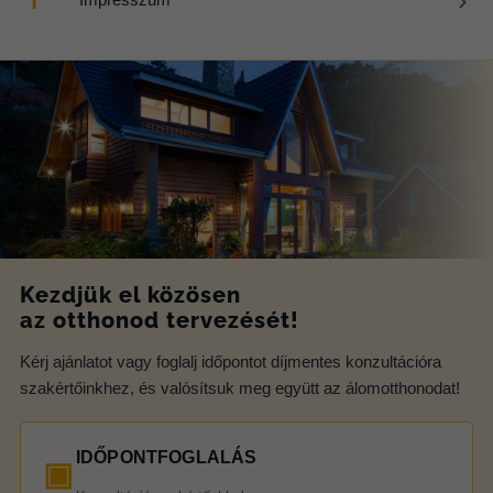
ℹ
Kezdjük el közösen
az otthonod tervezését!
Kérj ajánlatot vagy foglalj időpontot díjmentes konzultációra
szakértőinkhez, és valósítsuk meg együtt az álomotthonodat!
IDŐPONTFOGLALÁS
▣