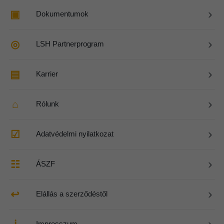
›
▣
Dokumentumok
›
◎
LSH Partnerprogram
›
▤
Karrier
›
⌂
Rólunk
›
☑
Adatvédelmi nyilatkozat
›
☷
ÁSZF
›
↩
Elállás a szerződéstől
›
Impresszum