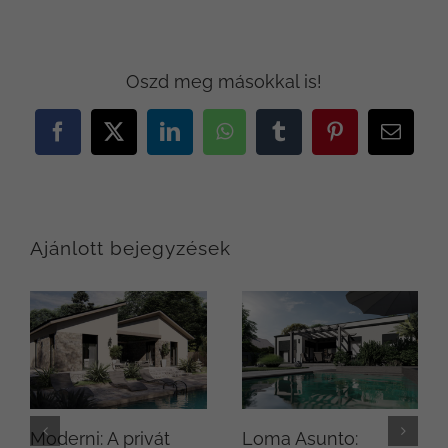
Oszd meg másokkal is!
Facebook
X
LinkedIn
WhatsApp
Tumblr
Pinterest
Email:
Ajánlott bejegyzések
Moderni: A privát
Loma Asunto: