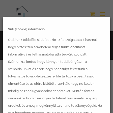
Kihagyás
Süti (cookie) információ
Főoldal
Ingatlanséták
Oldalunk többféle sütit (cookie-t) és szolgáltatást használ,
Manty: Praktikus elrendezésű otthon, kényelmes élettér 4-
hogy biztosítsuk a weboldal teljes funkcionalitását,
6 fő számára
informatívvá és felhasználóbaráttá tegyük az oldalt.
Számunkra fontos, hogy könnyen tudd böngészni a
weboldalunkat és ezért nagy hangsúlyt fektetünk a
folyamatos továbbfejlesztésre. Ide tartozik a beállításaid
elmentése és az előre kitöltött rubrikák, hogy ne kelljen
A nappali a ház központi részén található, a konyha és
mindig beírnod ugyanazokat az adatokat. Szintén fontos
étkező közelében és közvetlen kijárattal vezet a
számunkra, hogy csak olyan tartalmat láss, amely tényleg
teraszra.
érdekel, és amely megkönnyíti az online tevékenységeid. Ha
az "Elfogadom" gombra kattintasz, akkor beleegyezel a