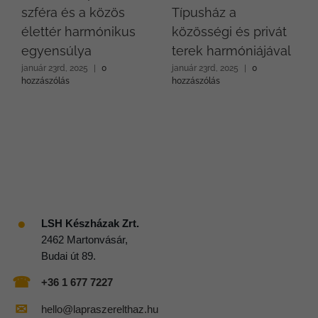
szféra és a közös
Típusház a
élettér harmónikus
közösségi és privát
egyensúlya
terek harmóniájával
január 23rd, 2025
|
0
január 23rd, 2025
|
0
hozzászólás
hozzászólás
●
LSH Készházak Zrt.
2462 Martonvásár,
Budai út 89.
☎
+36 1 677 7227
✉
hello@lapraszerelthaz.hu