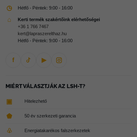
◷
Hétfő - Péntek: 9:00 - 16:00
⌂
Kerti termék szakértőink elérhetőségei
+36 1 766 7467
kert@lapraszerelthaz.hu
Hétfő - Péntek: 9:00 - 16:00
f
▶
MIÉRT VÁLASZTJÁK AZ LSH-T?
▣
Hitelezhető
⬟
50 év szerkezeti garancia
♧
Energiatakarékos falszerkezetek