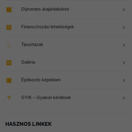
›
▦
Díjmentes árajánlatkérés
›
▤
Finanszírozási lehetőségek
›
⌂
Tipusházak
›
▧
Galéria
›
▣
Építkezés képekben
›
?
GYIK – Gyakori kérdések
HASZNOS LINKEK