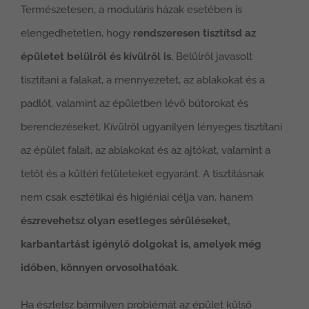
Természetesen, a moduláris házak esetében is
elengedhetetlen, hogy
rendszeresen tisztítsd az
épületet belülről és kívülről is.
Belülről javasolt
tisztítani a falakat, a mennyezetet, az ablakokat és a
padlót, valamint az épületben lévő bútorokat és
berendezéseket. Kívülről ugyanilyen lényeges tisztítani
az épület falait, az ablakokat és az ajtókat, valamint a
tetőt és a kültéri felületeket egyaránt. A tisztításnak
nem csak esztétikai és higiéniai célja van, hanem
észrevehetsz olyan esetleges sérüléseket,
karbantartást igénylő dolgokat is, amelyek még
időben, könnyen orvosolhatóak
.
Ha észlelsz bármilyen problémát az épület külső