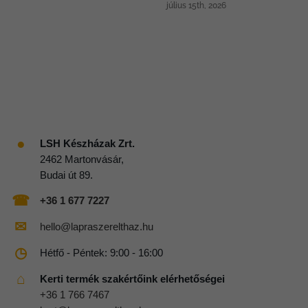
július 15th, 2026
●
LSH Készházak Zrt.
2462 Martonvásár,
Budai út 89.
☎
+36 1 677 7227
✉
hello@lapraszerelthaz.hu
◷
Hétfő - Péntek: 9:00 - 16:00
⌂
Kerti termék szakértőink elérhetőségei
+36 1 766 7467