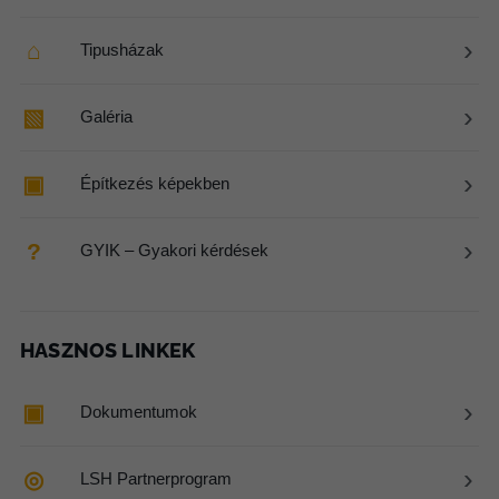
›
⌂
Tipusházak
›
▧
Galéria
›
▣
Építkezés képekben
›
?
GYIK – Gyakori kérdések
HASZNOS LINKEK
›
▣
Dokumentumok
›
◎
LSH Partnerprogram