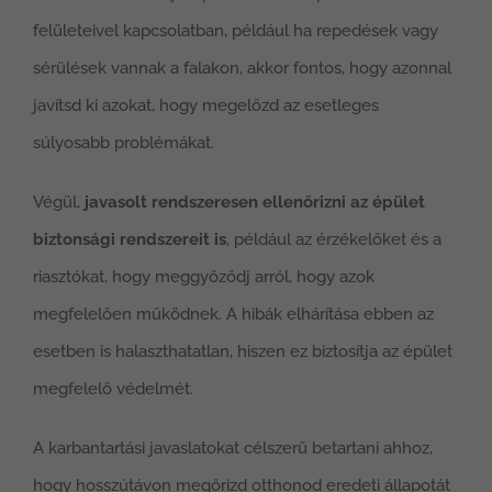
felületeivel kapcsolatban, például ha repedések vagy
sérülések vannak a falakon, akkor fontos, hogy azonnal
javítsd ki azokat, hogy megelőzd az esetleges
súlyosabb problémákat.
Végül,
javasolt rendszeresen ellenőrizni az épület
biztonsági rendszereit is
, például az érzékelőket és a
riasztókat, hogy meggyőződj arról, hogy azok
megfelelően működnek. A hibák elhárítása ebben az
esetben is halaszthatatlan, hiszen ez biztosítja az épület
megfelelő védelmét.
A karbantartási javaslatokat célszerű betartani ahhoz,
hogy hosszútávon megőrizd otthonod eredeti állapotát