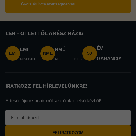
Gyors és kötelezettségmentes
LSH - ÖTLETTŐL A KÉSZ HÁZIG
ÉV
ÉMI
NMÉ
ÉMI
NMÉ
50
GARANCIA
MINŐSÍTETT
MEGFELELŐSÉG
IRATKOZZ FEL HÍRLEVELÜNKRE!
Értesülj újdonságainkról, akcióinkról első kézből!
FELIRATKOZOM