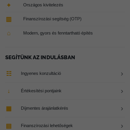
⌖
Országos kivitelezés
▥
Finanszírozási segítség (OTP)
⌂
Modern, gyors és fenntartható építés
SEGÍTÜNK AZ INDULÁSBAN
›
☷
Ingyenes konzultáció
›
↓
Értékesítési pontjaink
›
▦
Díjmentes árajánlatkérés
›
▤
Finanszírozási lehetőségek