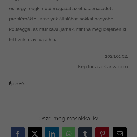
és hogy megkíméld magadat az elhatalmasodott
problémáktól, amelyek általában sokkal nagyobb
költséggel és munkával járnak, mintha még idejében ki
lett volna javítva a hiba.
2023.01.02.
Kép forrása: Canva.com
Építkezés
Oszd meg másokkal is!
Facebook
X
LinkedIn
WhatsApp
Tumblr
Pinterest
Email: