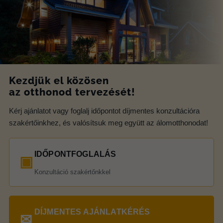
Kezdjük el közösen
az otthonod tervezését!
Kérj ajánlatot vagy foglalj időpontot díjmentes konzultációra
szakértőinkhez, és valósítsuk meg együtt az álomotthonodat!
IDŐPONTFOGLALÁS
▣
Konzultáció szakértőnkkel
DÍJMENTES AJÁNLATKÉRÉS
✉