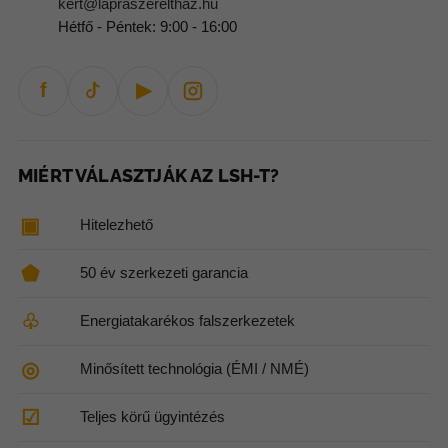
kert@lapraszerelthaz.hu
Hétfő - Péntek: 9:00 - 16:00
f
▶
MIÉRT VÁLASZTJÁK AZ LSH-T?
▣
Hitelezhető
⬟
50 év szerkezeti garancia
♧
Energiatakarékos falszerkezetek
◎
Minősített technológia (ÉMI / NMÉ)
☑
Teljes körű ügyintézés