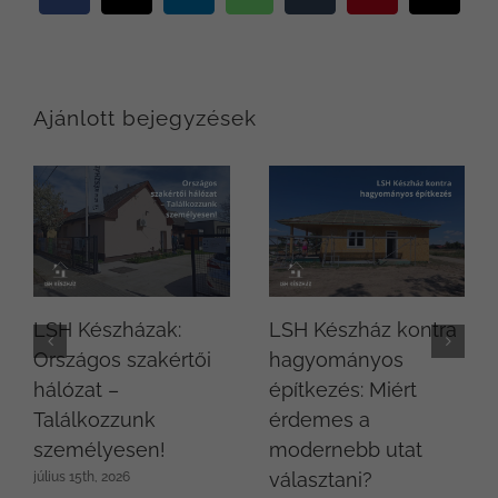
Ajánlott bejegyzések
LSH Készházak:
LSH Készház kontra
Országos szakértői
hagyományos
hálózat –
építkezés: Miért
Találkozzunk
érdemes a
személyesen!
modernebb utat
választani?
július 15th, 2026