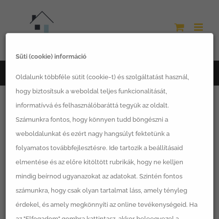
Kihagyás
Süti (cookie) információ
Főoldal
Építkezés
Karbantartási feladatok a ház körül
Oldalunk többféle sütit (cookie-t) és szolgáltatást használ,
hogy biztosítsuk a weboldal teljes funkcionalitását,
informatívvá és felhasználóbaráttá tegyük az oldalt.
Számunkra fontos, hogy könnyen tudd böngészni a
A moduláris házak karbantartása ugyanolyan fontos,
weboldalunkat és ezért nagy hangsúlyt fektetünk a
folyamatos továbbfejlesztésre. Ide tartozik a beállításaid
mint bármilyen más épület esetében. Mindenképpen
elmentése és az előre kitöltött rubrikák, hogy ne kelljen
érdemes rendszeresen ellenőrizni az épület
mindig beírnod ugyanazokat az adatokat. Szintén fontos
állapotát és szükség esetén mielőbb elvégezni a
számunkra, hogy csak olyan tartalmat láss, amely tényleg
javítási feladatokat.
érdekel, és amely megkönnyíti az online tevékenységeid. Ha
az "Elfogadom" gombra kattintasz, akkor beleegyezel a