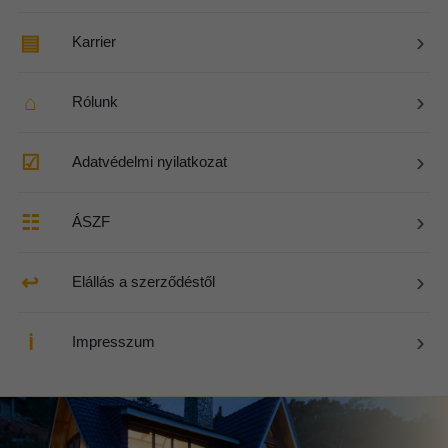
›
▤
Karrier
›
⌂
Rólunk
›
☑
Adatvédelmi nyilatkozat
›
☷
ÁSZF
›
↩
Elállás a szerződéstől
›
ℹ
Impresszum