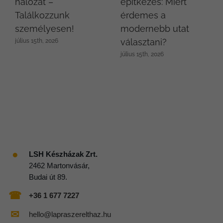
hálózat –
építkezés: Miért
Találkozzunk
érdemes a
személyesen!
modernebb utat
választani?
július 15th, 2026
július 15th, 2026
●
LSH Készházak Zrt.
2462 Martonvásár,
Budai út 89.
☎
+36 1 677 7227
✉
hello@lapraszerelthaz.hu