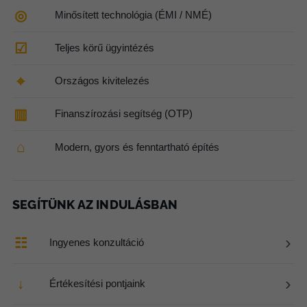
◎
Minősített technológia (ÉMI / NMÉ)
☑
Teljes körű ügyintézés
⌖
Országos kivitelezés
▥
Finanszírozási segítség (OTP)
⌂
Modern, gyors és fenntartható építés
SEGÍTÜNK AZ INDULÁSBAN
›
☷
Ingyenes konzultáció
›
↓
Értékesítési pontjaink