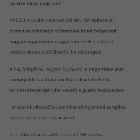
ha erre nincs elég idő?
Az LSH moduláris elemekből álló ház építésével
prémium minőségű otthonokat lehet felépíteni
nagyon egyszerűen és gyorsan
. Ezek a házak a
későbbiekben is bővíthetők, ha szükséges.
A ház felépítése nagyon egyszerű,
a nagy része akár
komolyabb szaktudás nélkül is kivitelezhető
,
természetesen igénybe vehető a gyártó tanácsadása.
Ha valaki kivitelezővel szeretné elvégeztetni az építési
munkálatokat, arra is van mód.
Az alábbiakban részletezzük az LSH készház