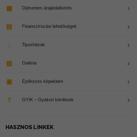
›
▦
Díjmentes árajánlatkérés
›
▤
Finanszírozási lehetőségek
›
⌂
Tipusházak
›
▧
Galéria
›
▣
Építkezés képekben
›
?
GYIK – Gyakori kérdések
HASZNOS LINKEK