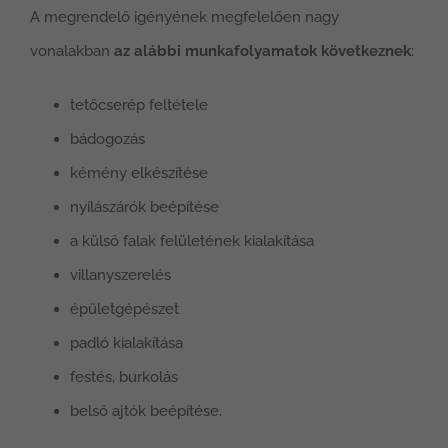
A megrendelő igényének megfelelően nagy
vonalakban
az alábbi munkafolyamatok következnek
:
tetőcserép feltétele
bádogozás
kémény elkészítése
nyílászárók beépítése
a külső falak felületének kialakítása
villanyszerelés
épületgépészet
padló kialakítása
festés, burkolás
belső ajtók beépítése.