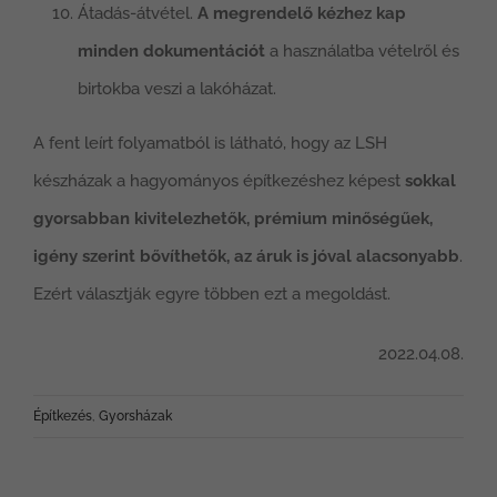
Átadás-átvétel.
A megrendelő kézhez kap
minden dokumentációt
a használatba vételről és
birtokba veszi a lakóházat.
A fent leírt folyamatból is látható, hogy az LSH
készházak a hagyományos építkezéshez képest
sokkal
gyorsabban kivitelezhetők, prémium minőségűek,
igény szerint bővíthetők, az áruk is jóval alacsonyabb
.
Ezért választják egyre többen ezt a megoldást.
2022.04.08.
Építkezés
,
Gyorsházak