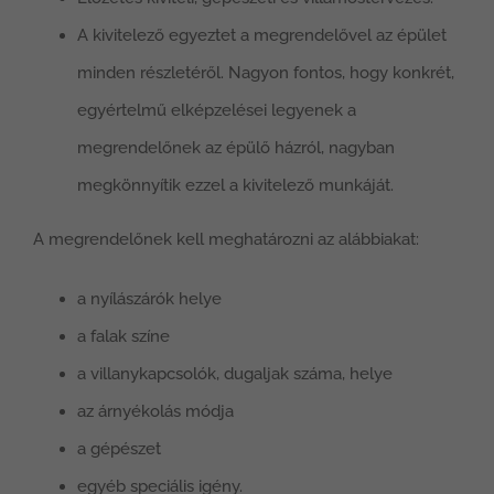
A kivitelező egyeztet a megrendelővel az épület
minden részletéről. Nagyon fontos, hogy konkrét,
egyértelmű elképzelései legyenek a
megrendelőnek az épülő házról, nagyban
megkönnyítik ezzel a kivitelező munkáját.
A megrendelőnek kell meghatározni az alábbiakat:
a nyílászárók helye
a falak színe
a villanykapcsolók, dugaljak száma, helye
az árnyékolás módja
a gépészet
egyéb speciális igény.