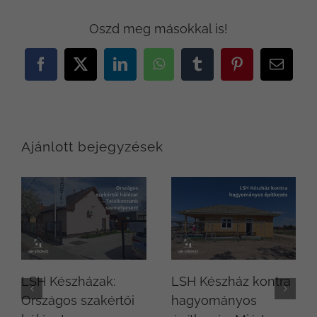
Oszd meg másokkal is!
Facebook
X
LinkedIn
WhatsApp
Tumblr
Pinterest
Email:
Ajánlott bejegyzések
LSH Készházak:
LSH Készház kontra
Országos szakértői
hagyományos