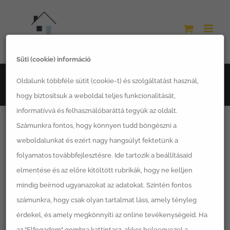
Kihagyás
Süti (cookie) információ
Főoldal
Építkezés
Gyorsházak
Oldalunk többféle sütit (cookie-t) és szolgáltatást használ,
Mit kell tenned, ha minél hamarabb saját házba költöznél?
hogy biztosítsuk a weboldal teljes funkcionalitását,
informatívvá és felhasználóbaráttá tegyük az oldalt.
Számunkra fontos, hogy könnyen tudd böngészni a
weboldalunkat és ezért nagy hangsúlyt fektetünk a
folyamatos továbbfejlesztésre. Ide tartozik a beállításaid
elmentése és az előre kitöltött rubrikák, hogy ne kelljen
mindig beírnod ugyanazokat az adatokat. Szintén fontos
számunkra, hogy csak olyan tartalmat láss, amely tényleg
érdekel, és amely megkönnyíti az online tevékenységeid. Ha
az "Elfogadom" gombra kattintasz, akkor beleegyezel a