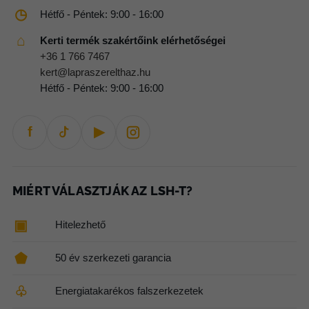
◷
Hétfő - Péntek: 9:00 - 16:00
⌂
Kerti termék szakértőink elérhetőségei
+36 1 766 7467
kert@lapraszerelthaz.hu
Hétfő - Péntek: 9:00 - 16:00
f
▶
MIÉRT VÁLASZTJÁK AZ LSH-T?
▣
Hitelezhető
⬟
50 év szerkezeti garancia
♧
Energiatakarékos falszerkezetek