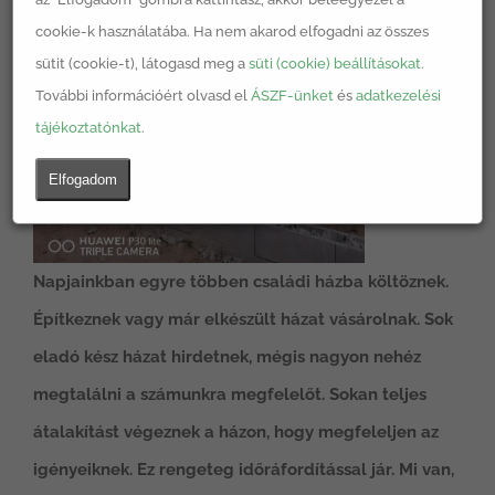
cookie-k használatába. Ha nem akarod elfogadni az összes
sütit (cookie-t), látogasd meg a
süti (cookie) beállításokat
.
További információért olvasd el
ÁSZF-ünket
és
adatkezelési
tájékoztatónkat
.
Elfogadom
Napjainkban egyre többen családi házba költöznek.
Építkeznek vagy már elkészült házat vásárolnak. Sok
eladó kész házat hirdetnek, mégis nagyon nehéz
megtalálni a számunkra megfelelőt. Sokan teljes
átalakítást végeznek a házon, hogy megfeleljen az
igényeiknek. Ez rengeteg időráfordítással jár. Mi van,