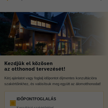
Kezdjük el közösen
az otthonod tervezését!
Kérj ajánlatot vagy foglalj időpontot díjmentes konzultációra
szakértőinkhez, és valósítsuk meg együtt az álomotthonodat!
IDŐPONTFOGLALÁS
▣
Konzultáció szakértőnkkel