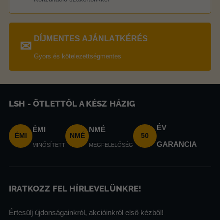
DÍJMENTES AJÁNLATKÉRÉS
✉
Gyors és kötelezettségmentes
LSH - ÖTLETTŐL A KÉSZ HÁZIG
ÉV
ÉMI
NMÉ
ÉMI
NMÉ
50
GARANCIA
MINŐSÍTETT
MEGFELELŐSÉG
IRATKOZZ FEL HÍRLEVELÜNKRE!
Értesülj újdonságainkról, akcióinkról első kézből!