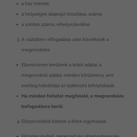
a ház mérete
a helységek alaprajzi elosztása, száma
a szintek száma, elhelyezkedése
A vázlatterv elfogadása után következik a
megrendelés
Ellenőrzésre kerülnek a telek adatai, a
megrendelő adatai, minden körülmény, ami
esetleg hátráltatja az építkezés lefolytatását.
Ha minden feltétel megfelelő, a megrendelés
befogadásra kerül
.
Előszerződést kötnek a felek egymással.
Előzetes kiviteli, gépészeti és villamostervezés.