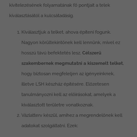
kivitelezésének folyamatának fő pontjait a telek
kiválasztásától a kulcsátadásig.
Kiválasztjuk a telket, ahova építeni fogunk.
Nagyon körültekintőnek kell lennünk, mivel ez
hosszú távú befektetés lesz.
Célszerű
szakembernek megmutatni a kiszemelt telket
,
hogy biztosan megfeleljen az igényeinknek,
illetve LSH készház építésére. Előzetesen
tanulmányozni kell az előírásokat, amelyek a
kiválasztott területre vonatkoznak.
Vázlatterv készül, amihez a megrendelőnek kell
adatokat szolgáltatni. Ezek: