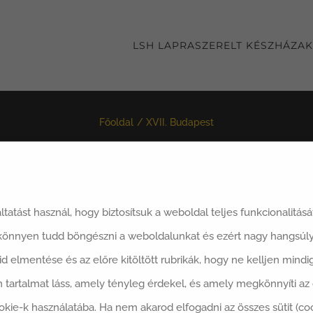
LSH LAPRASZERELT KÉSZHÁZAK
Főoldal
XVII. Budapest
áltatást használ, hogy biztosítsuk a weboldal teljes funkcionalitás
 könnyen tudd böngészni a weboldalunkat és ezért nagy hangsúly
said elmentése és az előre kitöltött rubrikák, hogy ne kelljen min
 tartalmat láss, amely tényleg érdekel, és amely megkönnyíti a
okie-k használatába. Ha nem akarod elfogadni az összes sütit (co