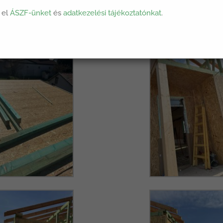
 el
ÁSZF-ünket
és
adatkezelési tájékoztatónkat
.