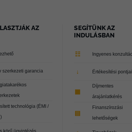
LASZTJÁK AZ
SEGÍTÜNK AZ
INDULÁSBAN
☷
lezhető
Ingyenes konzultá
v szerkezeti garancia
↓
Értékesítési pontja
giatakarékos
Díjmentes
▦
zerkezetek
árajánlatkérés
ített technológia (ÉMI /
Finanszírozási
▤
)
lehetőségek
es körű ügyintézés