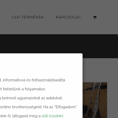
LSH TERMÉKEK
KAPCSOLAT
át, informatívvá és felhasználóbaráttá
t fektetünk a folyamatos
dig beírnod ugyanazokat az adatokat.
z online tevékenységeid. Ha az "Elfogadom"
okie-t), látogasd meg a
süti (cookie)