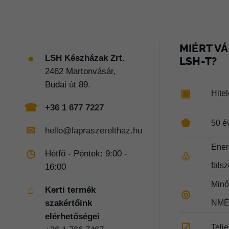
MIÉRT VÁ
●
LSH Készházak Zrt.
LSH-T?
2462 Martonvásár,
Budai út 89.
▣
Hite
☎
+36 1 677 7227
⬟
50 é
✉
hello@lapraszerelthaz.hu
Ener
◷
Hétfő - Péntek: 9:00 -
♧
fals
16:00
Minős
⌂
Kerti termék
◎
szakértőink
NMÉ
elérhetőségei
☑
Telj