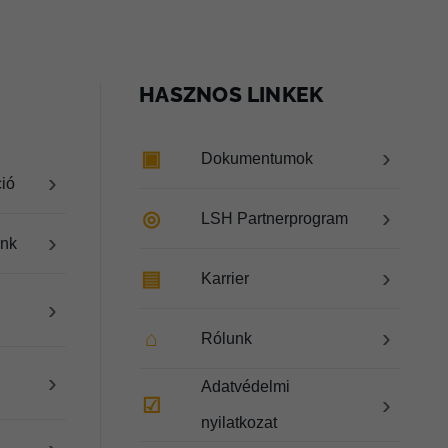
HASZNOS LINKEK
›
▣
Dokumentumok
›
ció
›
◎
LSH Partnerprogram
›
ink
›
▤
Karrier
›
›
⌂
Rólunk
›
Adatvédelmi
›
☑
nyilatkozat