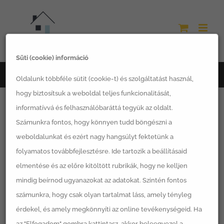
Kihagyás
Süti (cookie) információ
Főoldal
kisház
Oldalunk többféle sütit (cookie-t) és szolgáltatást használ,
hogy biztosítsuk a weboldal teljes funkcionalitását,
informatívvá és felhasználóbaráttá tegyük az oldalt.
Számunkra fontos, hogy könnyen tudd böngészni a
weboldalunkat és ezért nagy hangsúlyt fektetünk a
Egy termék se felelt meg a keresésnek.
folyamatos továbbfejlesztésre. Ide tartozik a beállításaid
elmentése és az előre kitöltött rubrikák, hogy ne kelljen
mindig beírnod ugyanazokat az adatokat. Szintén fontos
számunkra, hogy csak olyan tartalmat láss, amely tényleg
érdekel, és amely megkönnyíti az online tevékenységeid. Ha
Termékkategóriák
az "Elfogadom" gombra kattintasz, akkor beleegyezel a