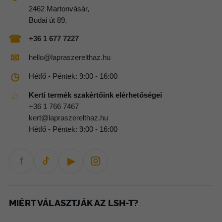
2462 Martonvásár,
Budai út 89.
☎
+36 1 677 7227
✉
hello@lapraszerelthaz.hu
◷
Hétfő - Péntek: 9:00 - 16:00
⌂
Kerti termék szakértőink elérhetőségei
+36 1 766 7467
kert@lapraszerelthaz.hu
Hétfő - Péntek: 9:00 - 16:00
f
▶
MIÉRT VÁLASZTJÁK AZ LSH-T?