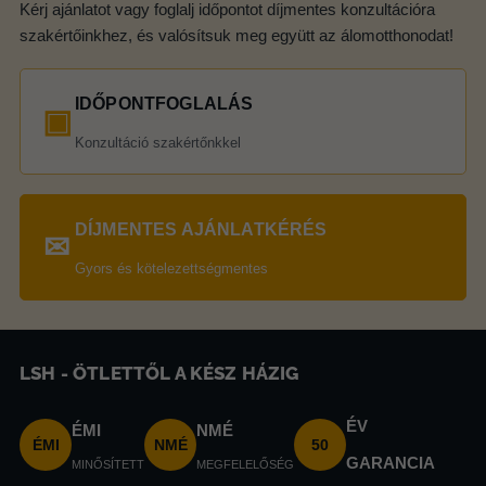
Kérj ajánlatot vagy foglalj időpontot díjmentes konzultációra
szakértőinkhez, és valósítsuk meg együtt az álomotthonodat!
IDŐPONTFOGLALÁS
▣
Konzultáció szakértőnkkel
DÍJMENTES AJÁNLATKÉRÉS
✉
Gyors és kötelezettségmentes
LSH - ÖTLETTŐL A KÉSZ HÁZIG
ÉV
ÉMI
NMÉ
ÉMI
NMÉ
50
GARANCIA
MINŐSÍTETT
MEGFELELŐSÉG