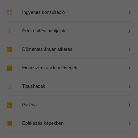
›
☷
Ingyenes konzultáció
›
↓
Értékesítési pontjaink
›
▦
Díjmentes árajánlatkérés
›
▤
Finanszírozási lehetőségek
›
⌂
Tipusházak
›
▧
Galéria
›
▣
Építkezés képekben