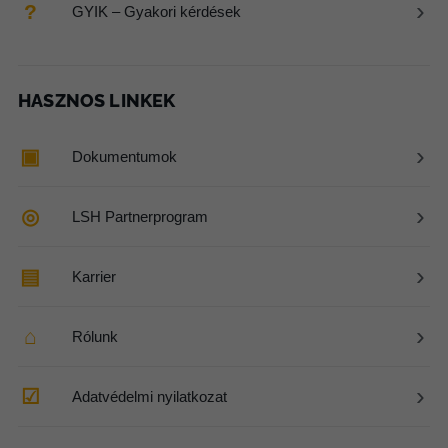
›
?
GYIK – Gyakori kérdések
HASZNOS LINKEK
›
▣
Dokumentumok
›
◎
LSH Partnerprogram
›
▤
Karrier
›
⌂
Rólunk
›
☑
Adatvédelmi nyilatkozat