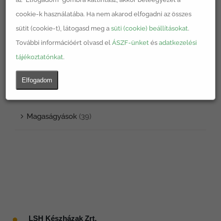
Egyéb
(1)
cookie-k használatába. Ha nem akarod elfogadni az összes
sütit (cookie-t), látogasd meg a
süti (cookie) beállításokat
.
Komposztáló
(2)
További információért olvasd el
ÁSZF-ünket
és
adatkezelési
tájékoztatónkat
.
Könyv
(2)
Elfogadom
LSH termékek
(39)
Magaságyások
(39)
●
LSH Készházak Zrt.