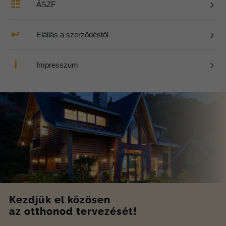
›
☷
ÁSZF
›
↩
Elállás a szerződéstől
›
ℹ
Impresszum
Kezdjük el közösen
az otthonod tervezését!