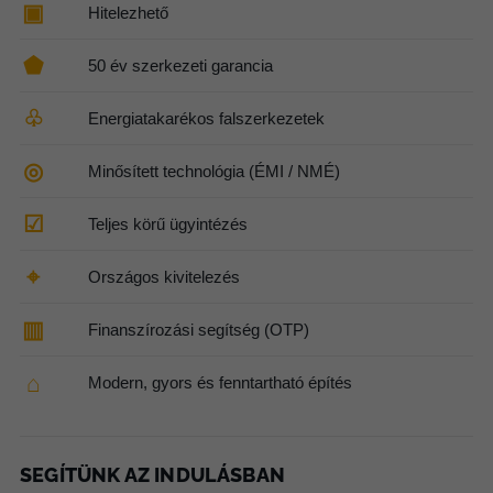
▣
Hitelezhető
⬟
50 év szerkezeti garancia
♧
Energiatakarékos falszerkezetek
◎
Minősített technológia (ÉMI / NMÉ)
☑
Teljes körű ügyintézés
⌖
Országos kivitelezés
▥
Finanszírozási segítség (OTP)
⌂
Modern, gyors és fenntartható építés
SEGÍTÜNK AZ INDULÁSBAN