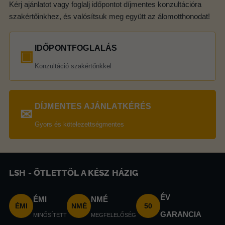
Kérj ajánlatot vagy foglalj időpontot díjmentes konzultációra
szakértőinkhez, és valósítsuk meg együtt az álomotthonodat!
IDŐPONTFOGLALÁS
▣
Konzultáció szakértőnkkel
DÍJMENTES AJÁNLATKÉRÉS
✉
Gyors és kötelezettségmentes
LSH - ÖTLETTŐL A KÉSZ HÁZIG
ÉV
ÉMI
NMÉ
ÉMI
NMÉ
50
GARANCIA
MINŐSÍTETT
MEGFELELŐSÉG