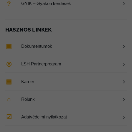
›
?
GYIK – Gyakori kérdések
HASZNOS LINKEK
›
▣
Dokumentumok
›
◎
LSH Partnerprogram
›
▤
Karrier
›
⌂
Rólunk
›
☑
Adatvédelmi nyilatkozat