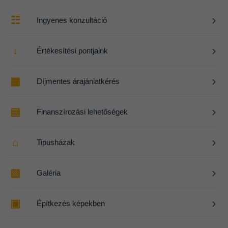
›
☷
Ingyenes konzultáció
›
↓
Értékesítési pontjaink
›
▦
Díjmentes árajánlatkérés
›
▤
Finanszírozási lehetőségek
›
⌂
Tipusházak
›
▧
Galéria
›
▣
Építkezés képekben