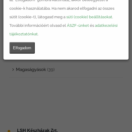
Egyéb
(1)
cookie-k használatába. Ha nem akarod elfogadni az összes
sütit (cookie-t), látogasd meg a
süti (cookie) beállításokat
.
Komposztáló
(2)
További információért olvasd el
ÁSZF-ünket
és
adatkezelési
tájékoztatónkat
.
Könyv
(2)
Elfogadom
LSH termékek
(39)
Magaságyások
(39)
●
LSH Készházak Zrt.