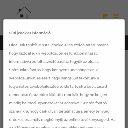
Kihagyás
Süti (cookie) információ
Főoldal
kerti tároló
Oldalunk többféle sütit (cookie-t) és szolgáltatást használ,
hogy biztosítsuk a weboldal teljes funkcionalitását,
informatívvá és felhasználóbaráttá tegyük az oldalt.
Számunkra fontos, hogy könnyen tudd böngészni a
weboldalunkat és ezért nagy hangsúlyt fektetünk a
Egy termék se felelt meg a keresésnek.
folyamatos továbbfejlesztésre. Ide tartozik a beállításaid
elmentése és az előre kitöltött rubrikák, hogy ne kelljen
mindig beírnod ugyanazokat az adatokat. Szintén fontos
számunkra, hogy csak olyan tartalmat láss, amely tényleg
érdekel, és amely megkönnyíti az online tevékenységeid. Ha
Termékkategóriák
az "Elfogadom" gombra kattintasz, akkor beleegyezel a