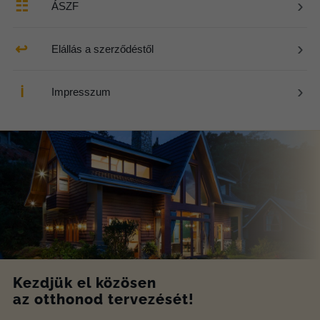
›
☷
ÁSZF
›
↩
Elállás a szerződéstől
›
ℹ
Impresszum
Kezdjük el közösen
az otthonod tervezését!