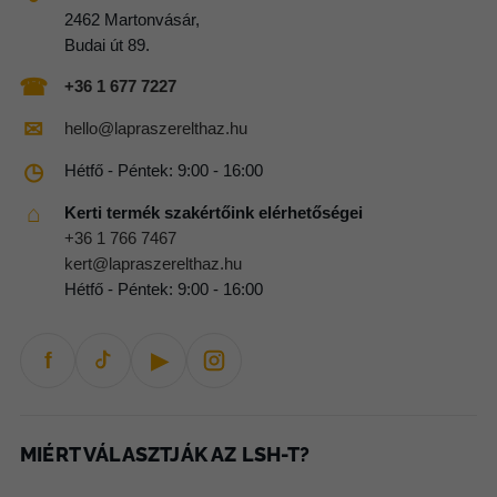
2462 Martonvásár,
Budai út 89.
☎
+36 1 677 7227
✉
hello@lapraszerelthaz.hu
◷
Hétfő - Péntek: 9:00 - 16:00
⌂
Kerti termék szakértőink elérhetőségei
+36 1 766 7467
kert@lapraszerelthaz.hu
Hétfő - Péntek: 9:00 - 16:00
f
▶
MIÉRT VÁLASZTJÁK AZ LSH-T?