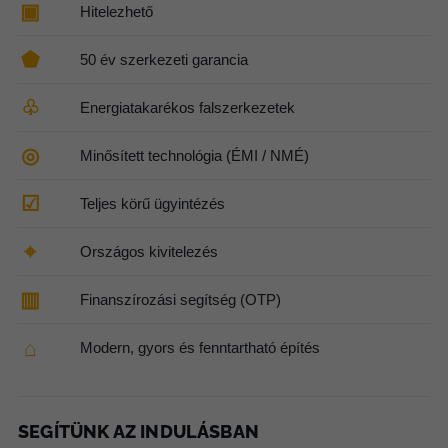
▣
Hitelezhető
⬟
50 év szerkezeti garancia
♧
Energiatakarékos falszerkezetek
◎
Minősített technológia (ÉMI / NMÉ)
☑
Teljes körű ügyintézés
⌖
Országos kivitelezés
▥
Finanszírozási segítség (OTP)
⌂
Modern, gyors és fenntartható építés
SEGÍTÜNK AZ INDULÁSBAN