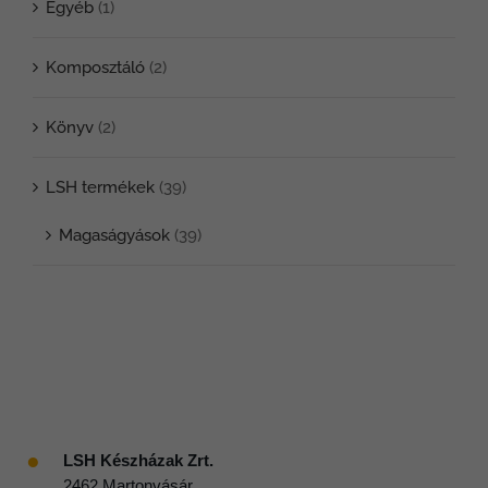
Egyéb
(1)
Komposztáló
(2)
Könyv
(2)
LSH termékek
(39)
Magaságyások
(39)
●
LSH Készházak Zrt.
2462 Martonvásár,