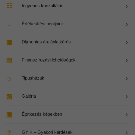
›
☷
Ingyenes konzultáció
›
↓
Értékesítési pontjaink
›
▦
Díjmentes árajánlatkérés
›
▤
Finanszírozási lehetőségek
›
⌂
Tipusházak
›
▧
Galéria
›
▣
Építkezés képekben
›
?
GYIK – Gyakori kérdések