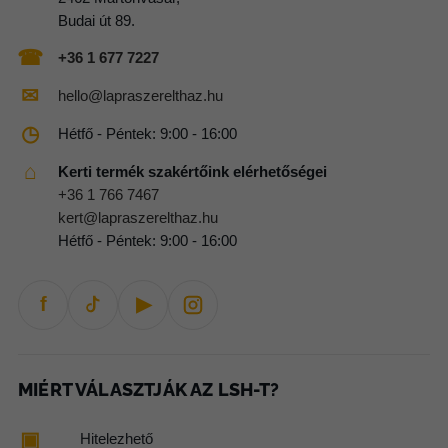
Budai út 89.
☎
+36 1 677 7227
✉
hello@lapraszerelthaz.hu
◷
Hétfő - Péntek: 9:00 - 16:00
⌂
Kerti termék szakértőink elérhetőségei
+36 1 766 7467
kert@lapraszerelthaz.hu
Hétfő - Péntek: 9:00 - 16:00
f
▶
MIÉRT VÁLASZTJÁK AZ LSH-T?
▣
Hitelezhető