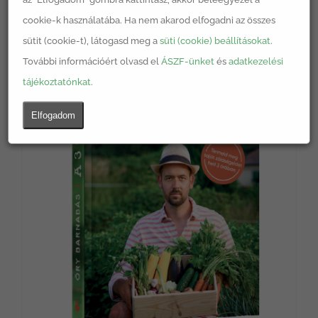
cookie-k használatába. Ha nem akarod elfogadni az összes
Nincs készleten
sütit (cookie-t), látogasd meg a
süti (cookie) beállításokat
.
További információért olvasd el
ÁSZF-ünket
és
adatkezelési
tájékoztatónkat
.
Elfogadom