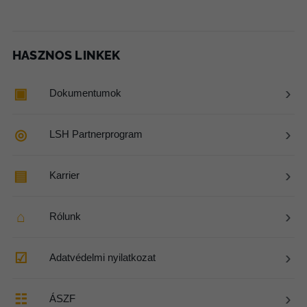
HASZNOS LINKEK
›
▣
Dokumentumok
›
◎
LSH Partnerprogram
›
▤
Karrier
›
⌂
Rólunk
›
☑
Adatvédelmi nyilatkozat
›
☷
ÁSZF