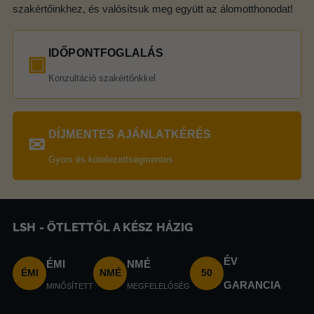
szakértőinkhez, és valósítsuk meg együtt az álomotthonodat!
IDŐPONTFOGLALÁS
▣
Konzultáció szakértőnkkel
DÍJMENTES AJÁNLATKÉRÉS
✉
Gyors és kötelezettségmentes
LSH - ÖTLETTŐL A KÉSZ HÁZIG
ÉV
ÉMI
NMÉ
ÉMI
NMÉ
50
GARANCIA
MINŐSÍTETT
MEGFELELŐSÉG