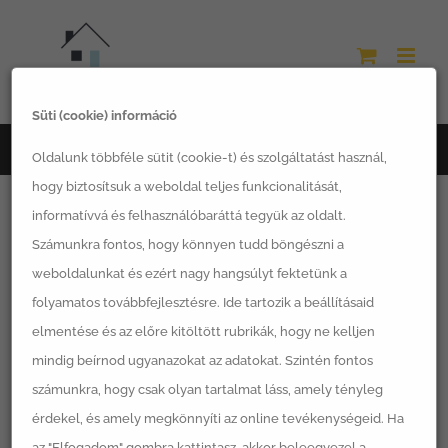
Kihagyás
Süti (cookie) információ
Főoldal
hobbi kertészkedés
Oldalunk többféle sütit (cookie-t) és szolgáltatást használ,
hogy biztosítsuk a weboldal teljes funkcionalitását,
informatívvá és felhasználóbaráttá tegyük az oldalt.
Számunkra fontos, hogy könnyen tudd böngészni a
weboldalunkat és ezért nagy hangsúlyt fektetünk a
Rendezés:
Alapértelmezett sorrend
folyamatos továbbfejlesztésre. Ide tartozik a beállításaid
elmentése és az előre kitöltött rubrikák, hogy ne kelljen
12 Termék
mutatása
mindig beírnod ugyanazokat az adatokat. Szintén fontos
számunkra, hogy csak olyan tartalmat láss, amely tényleg
érdekel, és amely megkönnyíti az online tevékenységeid. Ha
az "Elfogadom" gombra kattintasz, akkor beleegyezel a