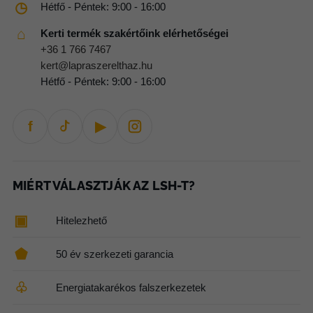
◷
Hétfő - Péntek: 9:00 - 16:00
⌂
Kerti termék szakértőink elérhetőségei
+36 1 766 7467
kert@lapraszerelthaz.hu
Hétfő - Péntek: 9:00 - 16:00
f
▶
MIÉRT VÁLASZTJÁK AZ LSH-T?
▣
Hitelezhető
⬟
50 év szerkezeti garancia
♧
Energiatakarékos falszerkezetek