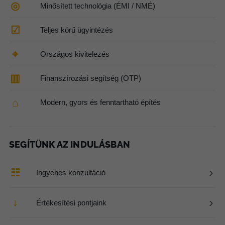
◎
Minősített technológia (ÉMI / NMÉ)
☑
Teljes körű ügyintézés
⌖
Országos kivitelezés
▥
Finanszírozási segítség (OTP)
⌂
Modern, gyors és fenntartható építés
SEGÍTÜNK AZ INDULÁSBAN
›
☷
Ingyenes konzultáció
›
↓
Értékesítési pontjaink