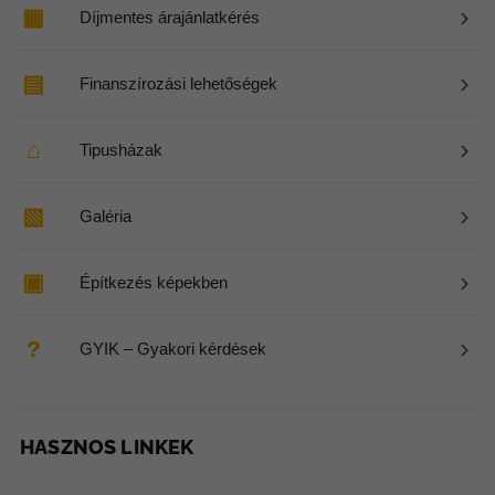
›
▦
Díjmentes árajánlatkérés
›
▤
Finanszírozási lehetőségek
›
⌂
Tipusházak
›
▧
Galéria
›
▣
Építkezés képekben
›
?
GYIK – Gyakori kérdések
HASZNOS LINKEK