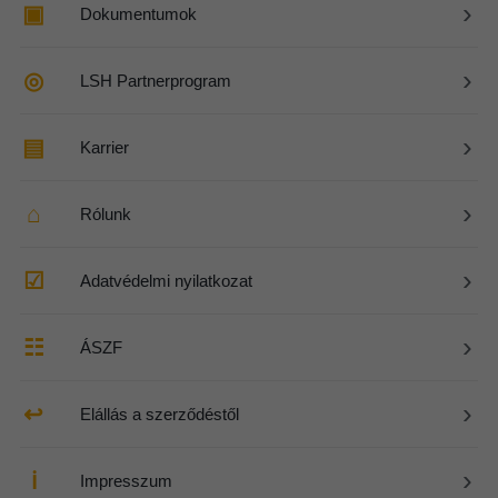
›
▣
Dokumentumok
›
◎
LSH Partnerprogram
›
▤
Karrier
›
⌂
Rólunk
›
☑
Adatvédelmi nyilatkozat
›
☷
ÁSZF
›
↩
Elállás a szerződéstől
›
ℹ
Impresszum