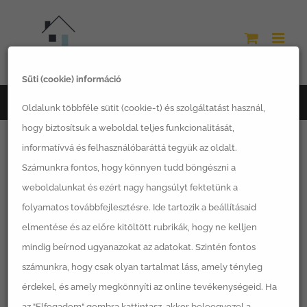
Kihagyás
Süti (cookie) információ
Főoldal
fólia magaságyásokhoz
Oldalunk többféle sütit (cookie-t) és szolgáltatást használ,
hogy biztosítsuk a weboldal teljes funkcionalitását,
informatívvá és felhasználóbaráttá tegyük az oldalt.
Számunkra fontos, hogy könnyen tudd böngészni a
weboldalunkat és ezért nagy hangsúlyt fektetünk a
Rendezés:
Alapértelmezett sorrend
folyamatos továbbfejlesztésre. Ide tartozik a beállításaid
elmentése és az előre kitöltött rubrikák, hogy ne kelljen
12 Termék
mutatása
mindig beírnod ugyanazokat az adatokat. Szintén fontos
számunkra, hogy csak olyan tartalmat láss, amely tényleg
érdekel, és amely megkönnyíti az online tevékenységeid. Ha
az "Elfogadom" gombra kattintasz, akkor beleegyezel a