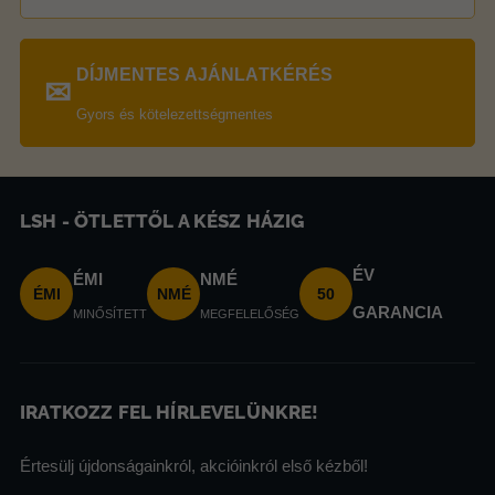
DÍJMENTES AJÁNLATKÉRÉS
✉
Gyors és kötelezettségmentes
LSH - ÖTLETTŐL A KÉSZ HÁZIG
ÉV
ÉMI
NMÉ
ÉMI
NMÉ
50
GARANCIA
MINŐSÍTETT
MEGFELELŐSÉG
IRATKOZZ FEL HÍRLEVELÜNKRE!
Értesülj újdonságainkról, akcióinkról első kézből!