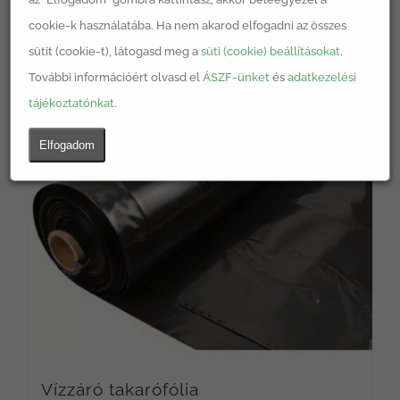
cookie-k használatába. Ha nem akarod elfogadni az összes
sütit (cookie-t), látogasd meg a
süti (cookie) beállításokat
.
További információért olvasd el
ÁSZF-ünket
és
adatkezelési
tájékoztatónkat
.
Elfogadom
Vízzáró takarófólia