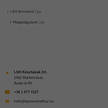
LSH termékek
(39)
Magaságyások
(39)
●
LSH Készházak Zrt.
2462 Martonvásár,
Budai út 89.
☎
+36 1 677 7227
✉
hello@lapraszerelthaz.hu