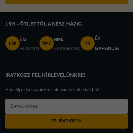
LSH - ÖTLETTŐL A KÉSZ HÁZIG
ÉV
ÉMI
NMÉ
ÉMI
NMÉ
50
GARANCIA
MINŐSÍTETT
MEGFELELŐSÉG
IRATKOZZ FEL HÍRLEVELÜNKRE!
Értesülj újdonságainkról, akcióinkról első kézből!
FELIRATKOZOM