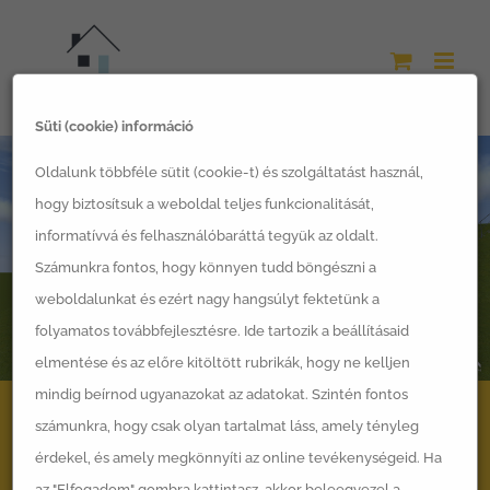
Kihagyás
Süti (cookie) információ
Oldalunk többféle sütit (cookie-t) és szolgáltatást használ,
hogy biztosítsuk a weboldal teljes funkcionalitását,
informatívvá és felhasználóbaráttá tegyük az oldalt.
Számunkra fontos, hogy könnyen tudd böngészni a
weboldalunkat és ezért nagy hangsúlyt fektetünk a
folyamatos továbbfejlesztésre. Ide tartozik a beállításaid
elmentése és az előre kitöltött rubrikák, hogy ne kelljen
mindig beírnod ugyanazokat az adatokat. Szintén fontos
számunkra, hogy csak olyan tartalmat láss, amely tényleg
Talo – LSH Készház típusterv
érdekel, és amely megkönnyíti az online tevékenységeid. Ha
az "Elfogadom" gombra kattintasz, akkor beleegyezel a