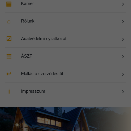
›
▤
Karrier
›
⌂
Rólunk
›
☑
Adatvédelmi nyilatkozat
›
☷
ÁSZF
›
↩
Elállás a szerződéstől
›
ℹ
Impresszum