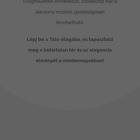
üvegfelülettel rendelkező, csodaszép ház is
alacsony rezsivel, gazdaságosan
fenntartható.
Lépj be a Talo világába, és tapasztald
meg a határtalan tér és az elegancia
élményét a mindennapokban!