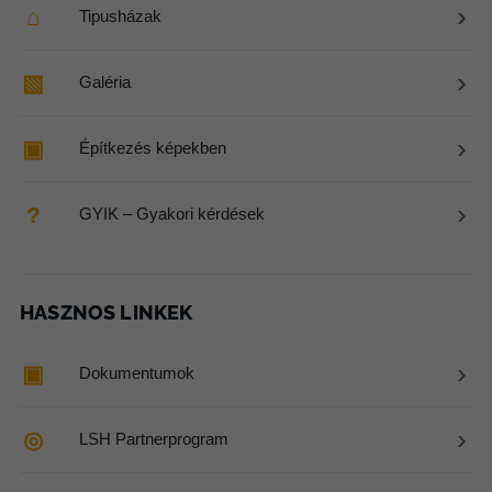
›
⌂
Tipusházak
›
▧
Galéria
›
▣
Építkezés képekben
›
?
GYIK – Gyakori kérdések
HASZNOS LINKEK
›
▣
Dokumentumok
›
◎
LSH Partnerprogram