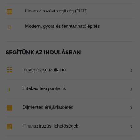
▥
Finanszírozási segítség (OTP)
⌂
Modern, gyors és fenntartható építés
SEGÍTÜNK AZ INDULÁSBAN
›
☷
Ingyenes konzultáció
›
↓
Értékesítési pontjaink
›
▦
Díjmentes árajánlatkérés
›
▤
Finanszírozási lehetőségek