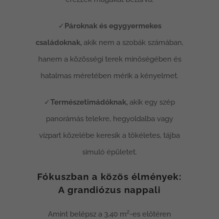
✓
Pároknak és egygyermekes
családoknak,
akik nem a szobák számában,
hanem a közösségi terek minőségében és
hatalmas méretében mérik a kényelmet.
✓
Természetimádóknak,
akik egy szép
panorámás telekre, hegyoldalba vagy
vízpart közelébe keresik a tökéletes, tájba
simuló épületet.
Fókuszban a közös élmények:
A grandiózus nappali
Amint belépsz a 3,40 m²-es előtéren