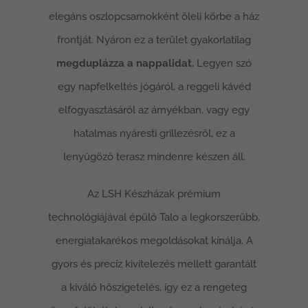
elegáns oszlopcsarnokként öleli körbe a ház
frontját. Nyáron ez a terület gyakorlatilag
megduplázza a nappalidat.
Legyen szó
egy napfelkeltés jógáról, a reggeli kávéd
elfogyasztásáról az árnyékban, vagy egy
hatalmas nyáresti grillezésről, ez a
lenyűgöző terasz mindenre készen áll.
Az LSH Készházak prémium
technológiájával épülő Talo a legkorszerűbb,
energiatakarékos megoldásokat kínálja. A
gyors és precíz kivitelezés mellett garantált
a kiváló hőszigetelés, így ez a rengeteg