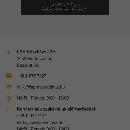
DÍJMENTES
ÁRAJÁNLATKÉRÉS
●
LSH Készházak Zrt.
2462 Martonvásár,
Budai út 89.
☎
+36 1 677 7227
✉
hello@lapraszerelthaz.hu
◷
Hétfő - Péntek: 9:00 - 16:00
⌂
Kerti termék szakértőink elérhetőségei
+36 1 766 7467
kert@lapraszerelthaz.hu
Hétfő - Péntek: 9:00 - 16:00