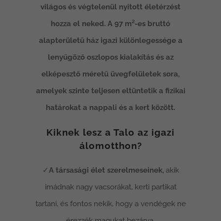
világos és végtelenül nyitott életérzést
hozza el neked. A 97 m²-es bruttó
alapterületű ház igazi különlegessége a
lenyűgöző oszlopos kialakítás és az
elképesztő méretű üvegfelületek sora,
amelyek szinte teljesen eltüntetik a fizikai
határokat a nappali és a kert között.
Kiknek lesz a Talo az igazi
álomotthon?
✓
A társasági élet szerelmeseinek,
akik
imádnak nagy vacsorákat, kerti partikat
tartani, és fontos nekik, hogy a vendégek ne
érezzék magukat bezárva.