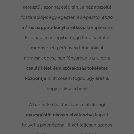
keresztül, azonnal eléd tárul a ház abszolút
főszereplője: egy egészen elképesztő,
45,30
m²-es nappali-konyha-étkező
komplexum.
Ez a hatalmas, egybefüggő tér a padlótól
mennyezetig érő üveg tolóajtókkal
nemcsak egész nap fényárban úszik, de
a
családi élet és a szórakozás tökéletes
központja
is. Itt sosem fogod úgy érezni,
hogy szűkös a hely!
A ház hátsó traktusában,
a közösségi
nyüzsgéstől okosan elválasztva
kapott
helyet a pihenőzóna. Itt két teljesen azonos