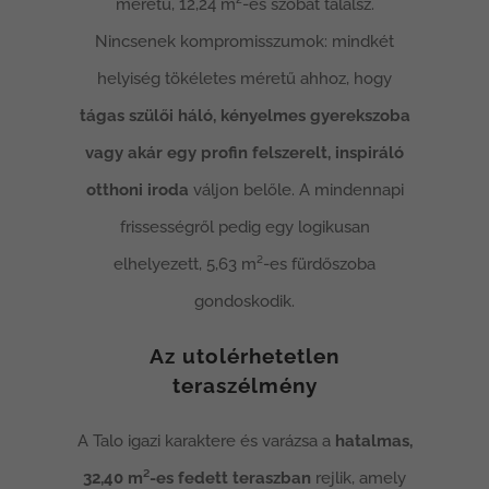
méretű, 12,24 m²-es szobát találsz.
Nincsenek kompromisszumok: mindkét
helyiség tökéletes méretű ahhoz, hogy
tágas szülői háló, kényelmes gyerekszoba
vagy akár egy profin felszerelt, inspiráló
otthoni iroda
váljon belőle. A mindennapi
frissességről pedig egy logikusan
elhelyezett, 5,63 m²-es fürdőszoba
gondoskodik.
Az utolérhetetlen
teraszélmény
A Talo igazi karaktere és varázsa a
hatalmas,
32,40 m²-es fedett teraszban
rejlik, amely