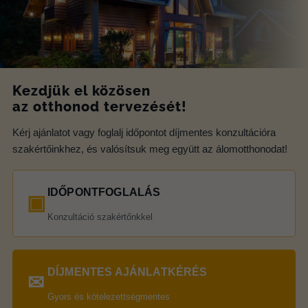
Kezdjük el közösen
az otthonod tervezését!
Kérj ajánlatot vagy foglalj időpontot díjmentes konzultációra
szakértőinkhez, és valósítsuk meg együtt az álomotthonodat!
IDŐPONTFOGLALÁS
▣
Konzultáció szakértőnkkel
DÍJMENTES AJÁNLATKÉRÉS
✉
Gyors és kötelezettségmentes