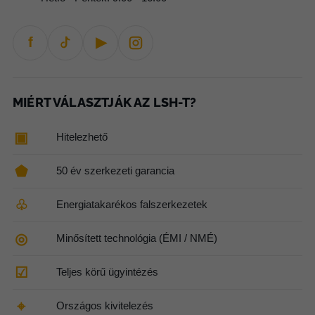
f
▶
MIÉRT VÁLASZTJÁK AZ LSH-T?
▣
Hitelezhető
⬟
50 év szerkezeti garancia
♧
Energiatakarékos falszerkezetek
◎
Minősített technológia (ÉMI / NMÉ)
☑
Teljes körű ügyintézés
⌖
Országos kivitelezés