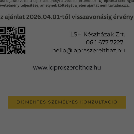
DÍJMENTES SZEMÉLYES KONZULTÁCIÓ