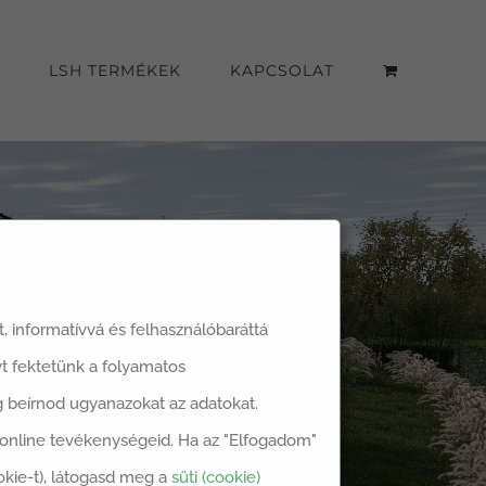
LSH TERMÉKEK
KAPCSOLAT
át, informatívvá és felhasználóbaráttá
t fektetünk a folyamatos
dig beírnod ugyanazokat az adatokat.
z online tevékenységeid. Ha az "Elfogadom"
okie-t), látogasd meg a
süti (cookie)