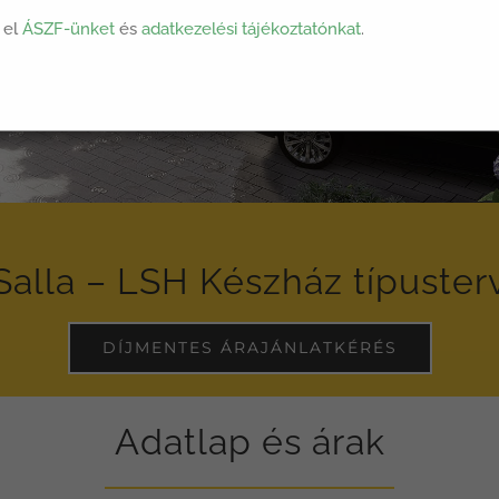
 el
ÁSZF-ünket
és
adatkezelési tájékoztatónkat
.
Salla – LSH Készház típuster
DÍJMENTES ÁRAJÁNLATKÉRÉS
Adatlap és árak