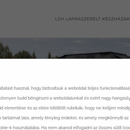
LSH LAPRASZERELT KÉSZHÁZAK
áltatást használ, hogy biztosítsuk a weboldal teljes funkcionalitás
 könnyen tudd böngészni a weboldalunkat és ezért nagy hangsúly
said elmentése és az előre kitöltött rubrikák, hogy ne kelljen min
 tartalmat láss, amely tényleg érdekel, és amely megkönnyíti a
okie-k használatába. Ha nem akarod elfogadni az összes sütit (co