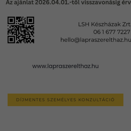
DÍJMENTES SZEMÉLYES KONZULTÁCIÓ