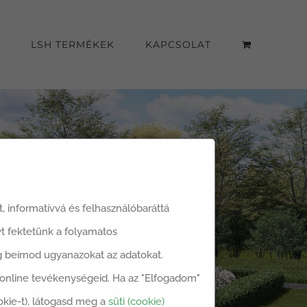
LSH TERMÉKEK
KAPCSOLAT
át, informatívvá és felhasználóbaráttá
t fektetünk a folyamatos
dig beírnod ugyanazokat az adatokat.
z online tevékenységeid. Ha az "Elfogadom"
okie-t), látogasd meg a
süti (cookie)