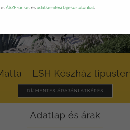
 el
ÁSZF-ünket
és
adatkezelési tájékoztatónkat
.
Matta – LSH Készház típuster
DÍJMENTES ÁRAJÁNLATKÉRÉS
Adatlap és árak