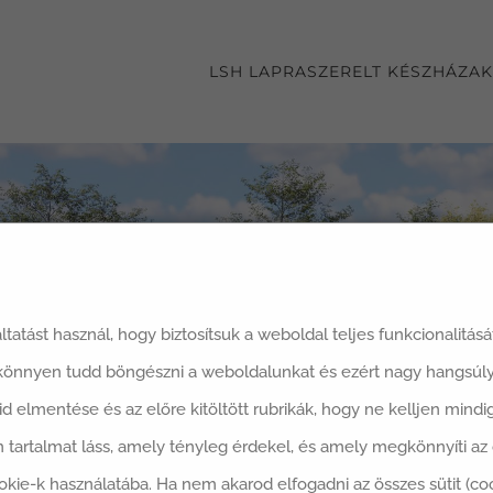
LSH LAPRASZERELT KÉSZHÁZAK
áltatást használ, hogy biztosítsuk a weboldal teljes funkcionalitás
 könnyen tudd böngészni a weboldalunkat és ezért nagy hangsúly
said elmentése és az előre kitöltött rubrikák, hogy ne kelljen min
 tartalmat láss, amely tényleg érdekel, és amely megkönnyíti a
okie-k használatába. Ha nem akarod elfogadni az összes sütit (co