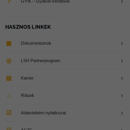
›
?
GYIK – Gyakori kérdések
HASZNOS LINKEK
›
▣
Dokumentumok
›
◎
LSH Partnerprogram
›
▤
Karrier
›
⌂
Rólunk
›
☑
Adatvédelmi nyilatkozat