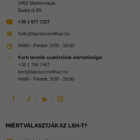
2462 Martonvásár,
Budai út 89.
☎
+36 1 677 7227
✉
hello@lapraszerelthaz.hu
◷
Hétfő - Péntek: 9:00 - 16:00
⌂
Kerti termék szakértőink elérhetőségei
+36 1 766 7467
kert@lapraszerelthaz.hu
Hétfő - Péntek: 9:00 - 16:00
f
▶
MIÉRT VÁLASZTJÁK AZ LSH-T?