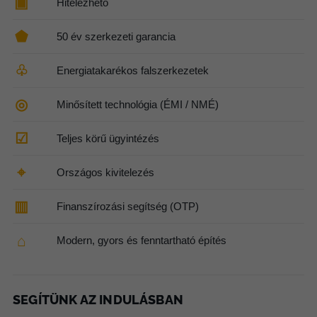
▣
Hitelezhető
⬟
50 év szerkezeti garancia
♧
Energiatakarékos falszerkezetek
◎
Minősített technológia (ÉMI / NMÉ)
☑
Teljes körű ügyintézés
⌖
Országos kivitelezés
▥
Finanszírozási segítség (OTP)
⌂
Modern, gyors és fenntartható építés
SEGÍTÜNK AZ INDULÁSBAN