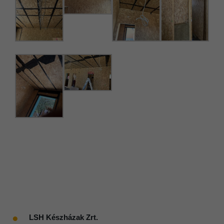
●
LSH Készházak Zrt.