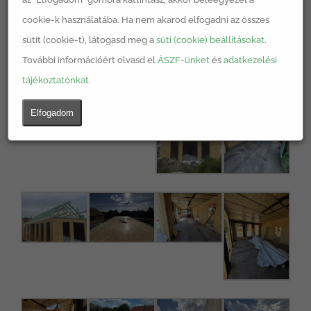
cookie-k használatába. Ha nem akarod elfogadni az összes
sütit (cookie-t), látogasd meg a
süti (cookie) beállításokat
.
További információért olvasd el
ÁSZF-ünket
és
adatkezelési
tájékoztatónkat
.
Elfogadom