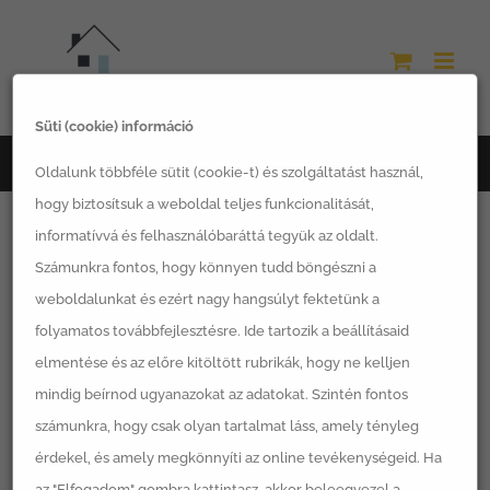
Kihagyás
Süti (cookie) információ
Főoldal
Kápolnásnyék 2
Oldalunk többféle sütit (cookie-t) és szolgáltatást használ,
hogy biztosítsuk a weboldal teljes funkcionalitását,
informatívvá és felhasználóbaráttá tegyük az oldalt.
Számunkra fontos, hogy könnyen tudd böngészni a
weboldalunkat és ezért nagy hangsúlyt fektetünk a
folyamatos továbbfejlesztésre. Ide tartozik a beállításaid
elmentése és az előre kitöltött rubrikák, hogy ne kelljen
mindig beírnod ugyanazokat az adatokat. Szintén fontos
számunkra, hogy csak olyan tartalmat láss, amely tényleg
érdekel, és amely megkönnyíti az online tevékenységeid. Ha
az "Elfogadom" gombra kattintasz, akkor beleegyezel a