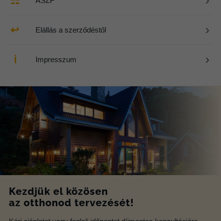
›
☷
ÁSZF
›
↩
Elállás a szerződéstől
›
ℹ
Impresszum
Kezdjük el közösen
az otthonod tervezését!