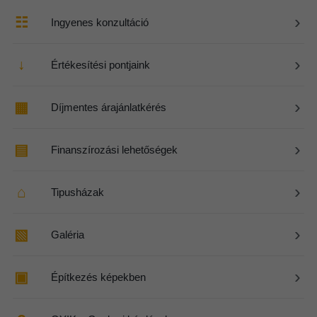
›
☷
Ingyenes konzultáció
›
↓
Értékesítési pontjaink
›
▦
Díjmentes árajánlatkérés
›
▤
Finanszírozási lehetőségek
›
⌂
Tipusházak
›
▧
Galéria
›
▣
Építkezés képekben