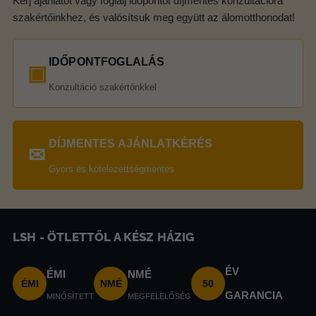
Kérj ajánlatot vagy foglalj időpontot díjmentes konzultációra
szakértőinkhez, és valósítsuk meg együtt az álomotthonodat!
IDŐPONTFOGLALÁS
▣
Konzultáció szakértőnkkel
DÍJMENTES AJÁNLATKÉRÉS
✉
Gyors és kötelezettségmentes
LSH - ÖTLETTŐL A KÉSZ HÁZIG
ÉV
ÉMI
NMÉ
ÉMI
NMÉ
50
GARANCIA
MINŐSÍTETT
MEGFELELŐSÉG