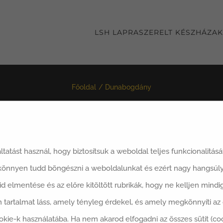
LSH LAPRASZERELT KÉSZHÁZAK
Főoldal
Dunabogdány
áltatást használ, hogy biztosítsuk a weboldal teljes funkcionalitás
 könnyen tudd böngészni a weboldalunkat és ezért nagy hangsúly
said elmentése és az előre kitöltött rubrikák, hogy ne kelljen min
 tartalmat láss, amely tényleg érdekel, és amely megkönnyíti a
okie-k használatába. Ha nem akarod elfogadni az összes sütit (co