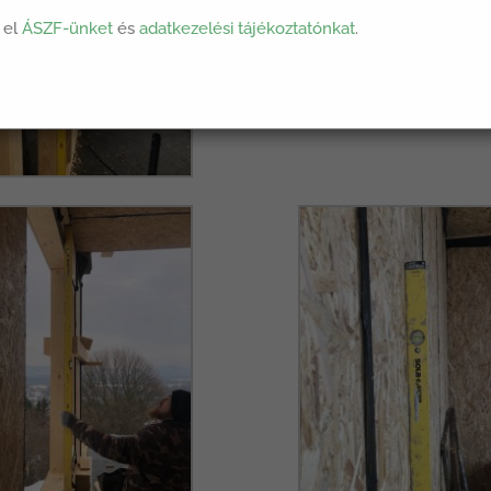
 el
ÁSZF-ünket
és
adatkezelési tájékoztatónkat
.