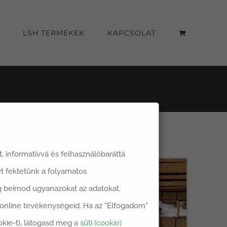
LSH TERMÉKEK
KAPCSOLAT
át, informatívvá és felhasználóbaráttá
t fektetünk a folyamatos
dig beírnod ugyanazokat az adatokat.
z online tevékenységeid. Ha az "Elfogadom"
okie-t), látogasd meg a
süti (cookie)