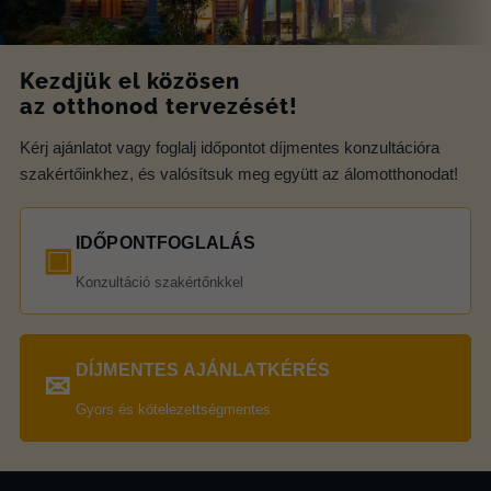
Kezdjük el közösen
az otthonod tervezését!
Kérj ajánlatot vagy foglalj időpontot díjmentes konzultációra
szakértőinkhez, és valósítsuk meg együtt az álomotthonodat!
IDŐPONTFOGLALÁS
▣
Konzultáció szakértőnkkel
DÍJMENTES AJÁNLATKÉRÉS
✉
Gyors és kötelezettségmentes