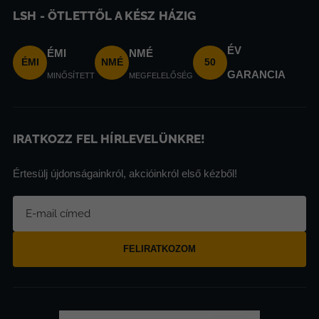
LSH - ÖTLETTŐL A KÉSZ HÁZIG
ÉV
ÉMI
NMÉ
ÉMI
NMÉ
50
GARANCIA
MINŐSÍTETT
MEGFELELŐSÉG
IRATKOZZ FEL HÍRLEVELÜNKRE!
Értesülj újdonságainkról, akcióinkról első kézből!
FELIRATKOZOM