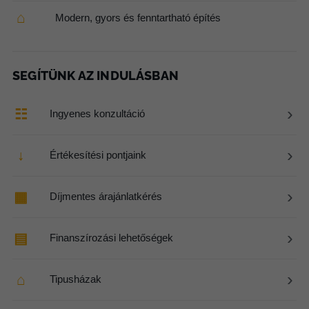
⌂
Modern, gyors és fenntartható építés
SEGÍTÜNK AZ INDULÁSBAN
›
☷
Ingyenes konzultáció
›
↓
Értékesítési pontjaink
›
▦
Díjmentes árajánlatkérés
›
▤
Finanszírozási lehetőségek
›
⌂
Tipusházak