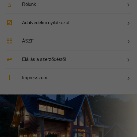
›
⌂
Rólunk
›
☑
Adatvédelmi nyilatkozat
›
☷
ÁSZF
›
↩
Elállás a szerződéstől
›
ℹ
Impresszum