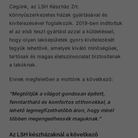
Cégünk, az LSH Készház Zrt.
könnyűszerkezetes házak gyártásával és
kivitelezésével foglalkozik. 2019-ben indítottuk
el az első teszt gyártást azzal a küldetéssel,
hogy olyan lakóépületek gyors kivitelezését
tegyük lehetővé, amelyek kiváló minőségűek,
tartósak és
magas életszínvonalat
biztosítanak
a lakóknak.
Ennek megfelelően a mottónk a következő:
“Megtöltjük a világot gondosan épített,
fenntartható és komfortos otthonokkal, a
lehető legmegfizethetőbb áron, hogy minél
többen megengedhessék maguknak.”
Az LSH készházaknál a következő