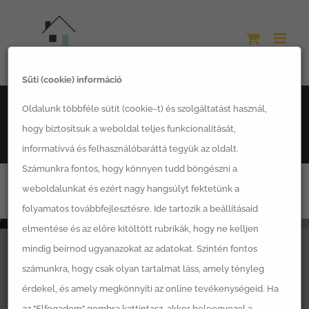
Kihagyás
Süti (cookie) információ
Főoldal
Oldalunk többféle sütit (cookie-t) és szolgáltatást használ,
Csatlakozz hozzánk kivitelező partnerként – Burkoló és
hogy biztosítsuk a weboldal teljes funkcionalitását,
Festő
informatívvá és felhasználóbaráttá tegyük az oldalt.
Számunkra fontos, hogy könnyen tudd böngészni a
weboldalunkat és ezért nagy hangsúlyt fektetünk a
folyamatos továbbfejlesztésre. Ide tartozik a beállításaid
elmentése és az előre kitöltött rubrikák, hogy ne kelljen
mindig beírnod ugyanazokat az adatokat. Szintén fontos
számunkra, hogy csak olyan tartalmat láss, amely tényleg
érdekel, és amely megkönnyíti az online tevékenységeid. Ha
LSH Készházak Zrt.
az "Elfogadom" gombra kattintasz, akkor beleegyezel a