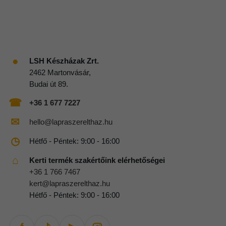
●
LSH Készházak Zrt.
2462 Martonvásár,
Budai út 89.
☎
+36 1 677 7227
✉
hello@lapraszerelthaz.hu
◷
Hétfő - Péntek: 9:00 - 16:00
⌂
Kerti termék szakértőink elérhetőségei
+36 1 766 7467
kert@lapraszerelthaz.hu
Hétfő - Péntek: 9:00 - 16:00