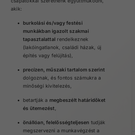
csapatokkal szeretnénk együttműködni,
akik:
burkolási és/vagy festési
munkákban igazolt szakmai
tapasztalattal
rendelkeznek
(lakóingatlanok, családi házak, új
építés vagy felújítás),
precízen, műszaki tartalom szerint
dolgoznak, és fontos számukra a
minőségi kivitelezés,
betartják a
megbeszélt határidőket
és ütemezést
,
önállóan, felelősségteljesen
tudják
megszervezni a munkavégzést a