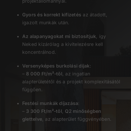
projektállománnyal.
Gyors és korrekt kifizetés
az átadott,
igazolt munkák után.
Az alapanyagokat mi biztosítjuk
, így
Neked kizárólag a kivitelezésre kell
koncentrálnod.
Versenyképes burkolási díjak
:
–
8 000 Ft/m²-től
, az ingatlan
alapterületétől és a projekt komplexitásától
függően.
Festési munkák díjazása
:
–
3 300 Ft/m²-től
,
Q2 minőségben
glettelve
, az alapterület függvényében.