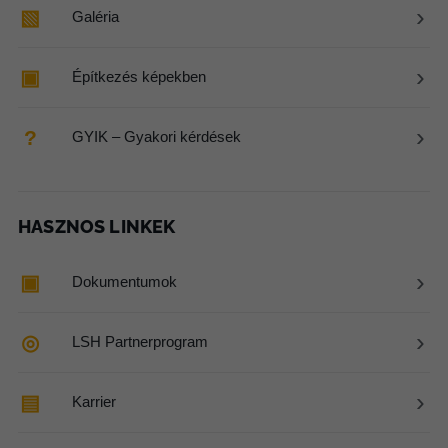
›
▧
Galéria
›
▣
Építkezés képekben
›
?
GYIK – Gyakori kérdések
HASZNOS LINKEK
›
▣
Dokumentumok
›
◎
LSH Partnerprogram
›
▤
Karrier