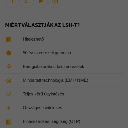
f
▶
MIÉRT VÁLASZTJÁK AZ LSH-T?
▣
Hitelezhető
⬟
50 év szerkezeti garancia
♧
Energiatakarékos falszerkezetek
◎
Minősített technológia (ÉMI / NMÉ)
☑
Teljes körű ügyintézés
⌖
Országos kivitelezés
▥
Finanszírozási segítség (OTP)