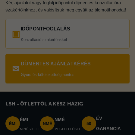
Kérj ajánlatot vagy foglalj időpontot díjmentes konzultációra
szakértőinkhez, és valósítsuk meg együtt az álomotthonodat!
IDŐPONTFOGLALÁS
▣
Konzultáció szakértőnkkel
DÍJMENTES AJÁNLATKÉRÉS
✉
Gyors és kötelezettségmentes
LSH - ÖTLETTŐL A KÉSZ HÁZIG
ÉV
ÉMI
NMÉ
ÉMI
NMÉ
50
GARANCIA
MINŐSÍTETT
MEGFELELŐSÉG