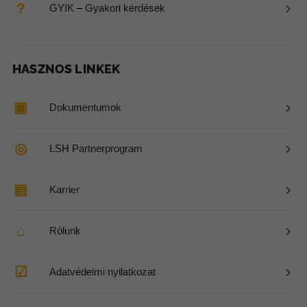
›
?
GYIK – Gyakori kérdések
HASZNOS LINKEK
›
▣
Dokumentumok
›
◎
LSH Partnerprogram
›
▤
Karrier
›
⌂
Rólunk
›
☑
Adatvédelmi nyilatkozat