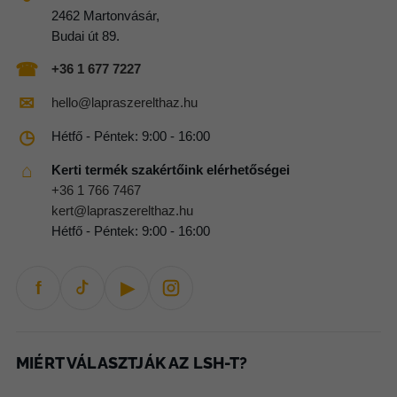
2462 Martonvásár,
Budai út 89.
☎
+36 1 677 7227
✉
hello@lapraszerelthaz.hu
◷
Hétfő - Péntek: 9:00 - 16:00
⌂
Kerti termék szakértőink elérhetőségei
+36 1 766 7467
kert@lapraszerelthaz.hu
Hétfő - Péntek: 9:00 - 16:00
f
▶
MIÉRT VÁLASZTJÁK AZ LSH-T?