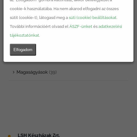
Egyéb
(1)
cookie-k használatába. Ha nem akarod elfogadni az összes
sütit (cookie-t), látogasd meg a
süti (cookie) beállításokat
.
Komposztáló
(2)
További információért olvasd el
ÁSZF-ünket
és
adatkezelési
tájékoztatónkat
.
Könyv
(2)
Elfogadom
LSH termékek
(39)
Magaságyások
(39)
●
LSH Készházak Zrt.