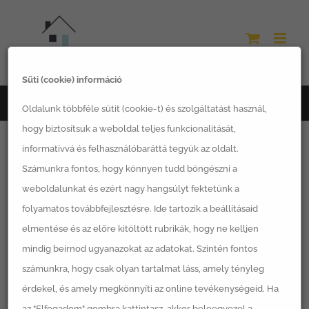
Kihagyás
Süti (cookie) információ
Főoldal
tároló
Oldalunk többféle sütit (cookie-t) és szolgáltatást használ,
hogy biztosítsuk a weboldal teljes funkcionalitását,
informatívvá és felhasználóbaráttá tegyük az oldalt.
Számunkra fontos, hogy könnyen tudd böngészni a
weboldalunkat és ezért nagy hangsúlyt fektetünk a
Egy termék se felelt meg a keresésnek.
folyamatos továbbfejlesztésre. Ide tartozik a beállításaid
elmentése és az előre kitöltött rubrikák, hogy ne kelljen
mindig beírnod ugyanazokat az adatokat. Szintén fontos
számunkra, hogy csak olyan tartalmat láss, amely tényleg
érdekel, és amely megkönnyíti az online tevékenységeid. Ha
Termékkategóriák
az "Elfogadom" gombra kattintasz, akkor beleegyezel a