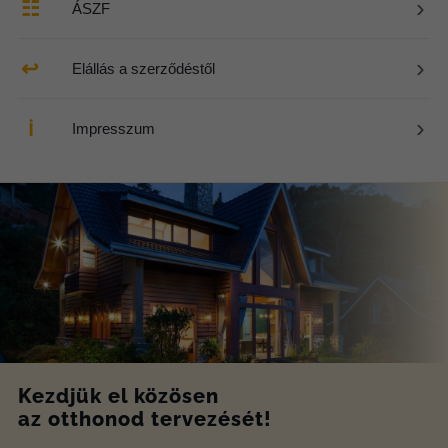
›
☷
ÁSZF
›
↩
Elállás a szerződéstől
›
ℹ
Impresszum
Kezdjük el közösen
az otthonod tervezését!