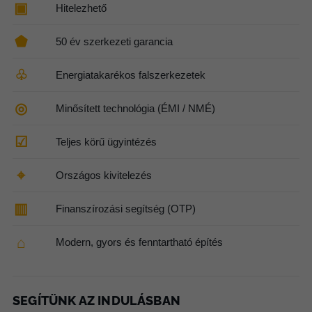
▣
Hitelezhető
⬟
50 év szerkezeti garancia
♧
Energiatakarékos falszerkezetek
◎
Minősített technológia (ÉMI / NMÉ)
☑
Teljes körű ügyintézés
⌖
Országos kivitelezés
▥
Finanszírozási segítség (OTP)
⌂
Modern, gyors és fenntartható építés
SEGÍTÜNK AZ INDULÁSBAN