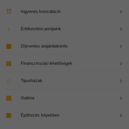
›
☷
Ingyenes konzultáció
›
↓
Értékesítési pontjaink
›
▦
Díjmentes árajánlatkérés
›
▤
Finanszírozási lehetőségek
›
⌂
Tipusházak
›
▧
Galéria
›
▣
Építkezés képekben